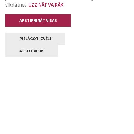
sīkdatnes.
UZZINĀT VAIRĀK
.
APSTIPRINĀT VISAS
PIELĀGOT IZVĒLI
ATCELT VISAS
Kontakti
Jelgavas valstpilsētas pašvaldība
Lielā iela 11, Jelgava, LV-3001