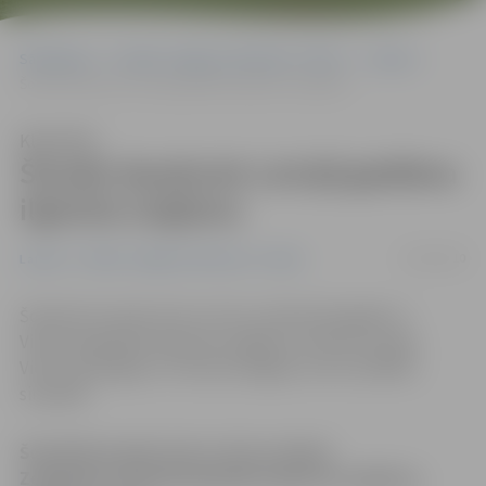
Sākumlapa
Portāla “Jelgavas Vēstnesis” arhīvs
Latvijā
Šonakt daudzviet Latvijā gaidāma ilgstoša snigšana
Klausīties
Šonakt daudzviet Latvijā gaidāma
ilgstoša snigšana
22/02/2010
Latvijā
Portāla “Jelgavas Vēstnesis” arhīvs
Šonakt Kurzemē, bet no rīta un dienā Zemgalē un
Vidzemē gaidāma ilgstoša snigšana, brīdina Latvijas
Vides, ģeoloģijas un meteoroloģijas centra (LVĢMC)
sinoptiķi.
Šonakt Kurzemē, bet no rīta un dienā
Zemgalē un Vidzemē gaidāma ilgstoša snigšana,