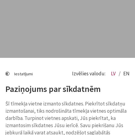
Izvēlies valodu:
LV
EN
Iestatījumi
Paziņojums par sīkdatnēm
Šī tīmekļa vietne izmanto sīkdatnes. Piekrītot sīkdatņu
izmantošanai, tiks nodrošināta tīmekļa vietnes optimāla
darbība. Turpinot vietnes apskati, Jūs piekrītat, ka
izmantosim sīkdatnes Jūsu ierīcē. Savu piekrišanu Jūs
jebkurā laikā varat atsaukt, nodzēšot saglabātās