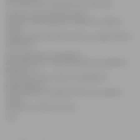
mīnus 8 līdz mīnus 13 grādiem pēc Celsija skalas.
Savukārt rīt dienā atsevišķos rajonos
veidosies neliels apledojums. Nokrišņiem mitējoties,
vietām
veidosies migla. Redzamība nokrišņu vai miglas laikā būs
pasliktināta.
Vējš rīt iegriezīsies no dienvidiem,
dienvidrietumiem. Visstiprākās vēja brāzmas gaidāmas
piekrastē – no
15 līdz 18 m/s. Gaisa temperatūra pakāpeniski
paaugstināsies no
mīnus 2 grādiem Ziemeļvidzemē līdz plus 2 grādiem
Latvijas
dienvidos un piekrastes rajonos.
LETA