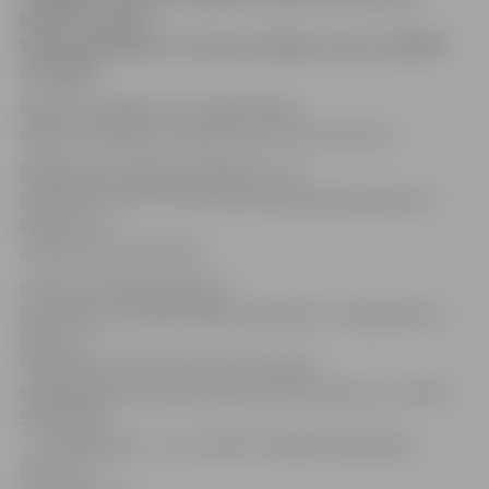
brīdina Latvijas
Vides, ģeoloģijas un meteoroloģijas centra (LVĢMC)
sinoptiķi.
Ilgstošas snigšanas rezultātā sniega
sega var pieaugt no sešiem līdz 13 centimetriem.
Rīgā ilgstoša snigšana gaidāma rīt no
pulksten 5 līdz 13, kuras laikā sniega sega pieaugs par
sešiem līdz
astoņiem centimetriem.
Kā liecina LVĢMC apkopotā
informācija, biezākā sniega sega šodien ir saglabājusies
Rīgā, kur
tās augstums ir
62 centimetri
. Alūksnē
sniega segas biezums sasniedzis 59 centimetrus, Kolkā –
58, Dobelē
– 37, Daugavpilī – 35, savukārt Liepājā sniega segas
biezums