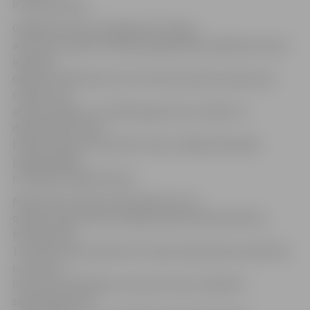
ir
28 centimetri
.
Gaidāmās nakts pirmajā pusē Latvijas
austrumu rajonos neliela paaugstināta spiediena atzara
ietekmē
debesis skaidrosies, bet rietumiem pietuvosies jauns
ciklons, kas
atnesīs siltāku un mitrāku gaisa masu. Sākot no
dienvidrietumiem,
brīžiem snigs, Kurzemē arī stipri, tādēļ redzamība
pasliktināsies
no 500 līdz 1000 metriem.
Naktī pūtīs mērens dienvidaustrumu,
dienvidu vējš, nakts otrajā pusē jūras piekrastē būs
brāzmas līdz
13 metriem sekundē (m/s). Gaisa temperatūra naktī būs
no mīnus 3
līdz mīnus 8 grādiem, bet austrumos, debesīm
skaidrojoties, no