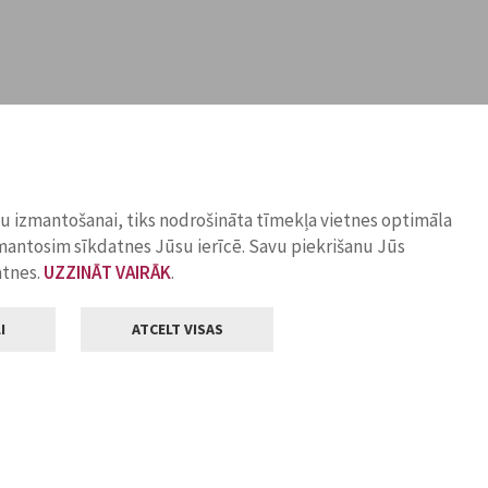
ņu izmantošanai, tiks nodrošināta tīmekļa vietnes optimāla
zmantosim sīkdatnes Jūsu ierīcē. Savu piekrišanu Jūs
atnes.
UZZINĀT VAIRĀK
.
I
ATCELT VISAS
Klientu apkalpošana