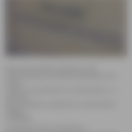
Eksprestestus Atkarību profilakses punktā
varēs veikt šodien, 25. novembrī, līdz pulksten 17.30,
otrdien,
trešdien un ceturtdien (26., 27. un 28. novembrī) – no
pulksten 9
līdz 16. Pieteikties uz pārbaudi var, zvanot pa tālruni
27830373
vai 28692744.
Lai ierobežotu HIV, B un C hepatīta un