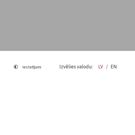
Izvēlies valodu:
LV
EN
Iestatījumi