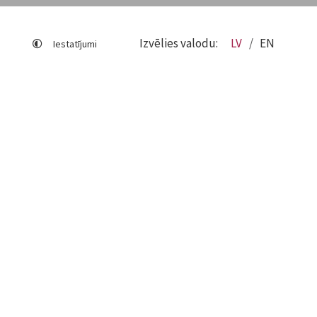
Izvēlies valodu:
LV
EN
Iestatījumi
Lapas karte
Viegli lasīt
Sociālo mediju lietošana