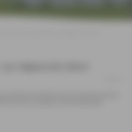
Šovakar Latviešu valodas klubā – par Jelgavas ielu vēsturi
 par Jelgavas ielu vēsturi
02/04/2012
ijas pārvaldē notiks kārtējā Latviešu valodas kluba biedru
as ielu vēstures izzināšana», informē Sabiedrības