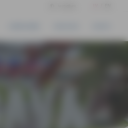
LV
EN
Iestatījumi
UZŅĒMĒJDARBĪBA
PAKALPOJUMI
KONTAKTI