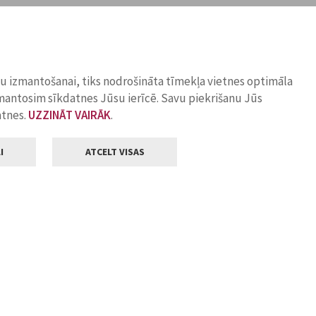
ņu izmantošanai, tiks nodrošināta tīmekļa vietnes optimāla
zmantosim sīkdatnes Jūsu ierīcē. Savu piekrišanu Jūs
atnes.
UZZINĀT VAIRĀK
.
I
ATCELT VISAS
Klientu apkalpošana
ilsētas pašvaldība
Darba laiks
, Jelgava, LV-3001
Pirmdienās
8.00 - 18.00