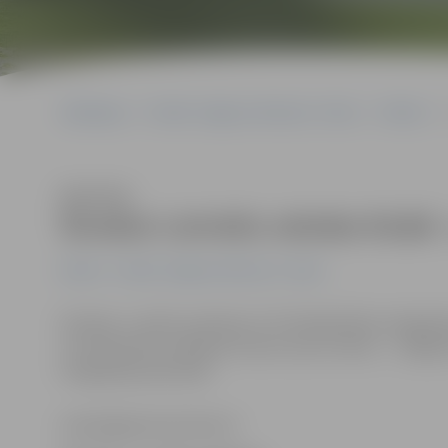
Sākumlapa
Portāla “Jelgavas Vēstnesis” arhīvs
Pilsētā
Klausīties
Šovakar Latviešu valodas klubā –
Pilsētā
Portāla “Jelgavas Vēstnesis” arhīvs
Šovakar, 2. aprīlī, pulksten 17.15 Sabiedrības integrāc
un interesentu tikšanās. Šoreiz sarunu tēma – «Jelgav
integrācijas pārvalde.
www.jelgavasvestnesis.lv