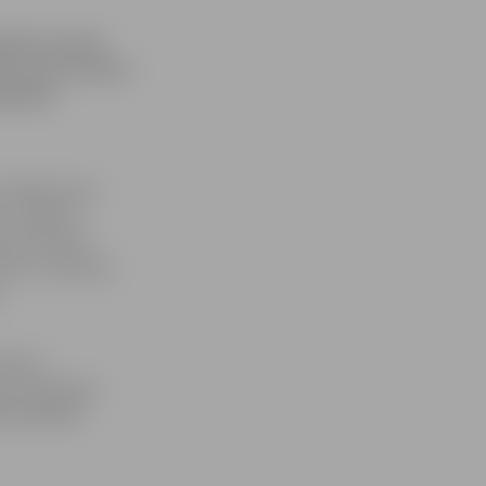
tējā Latviešu
eiz sarunu tēma –
edrības
zināšanas par
ar Jelgavas
ies Latviešu
ndris Tomašūns.
.
antiem,
u informāciju
09, 63005467