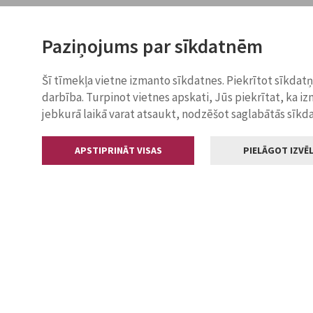
Paziņojums par sīkdatnēm
Šī tīmekļa vietne izmanto sīkdatnes. Piekrītot sīkdat
darbība. Turpinot vietnes apskati, Jūs piekrītat, ka i
jebkurā laikā varat atsaukt, nodzēšot saglabātās sīkd
APSTIPRINĀT VISAS
PIELĀGOT IZVĒL
Kontakti
Jelgavas valstp
Lielā iela 11