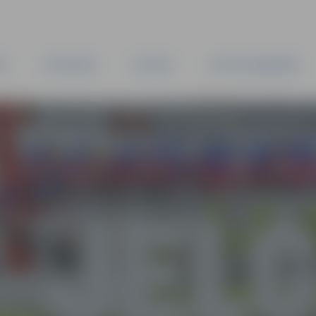
TA
PAŠVALDĪBA
IESTĀDES
KAPITĀLSABIEDRĪBAS