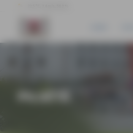
22.5 °C, 3.4 m/s, 58.3 %
JAUNUMI
PILSĒ
PILSĒTĀ