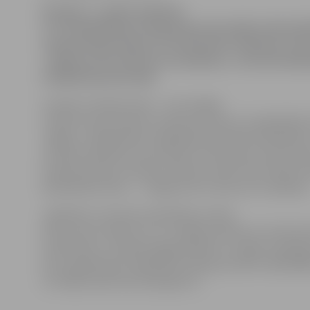
Šovakar, 2. aprīlī, pulksten
17.15 Sabiedrības integrācijas pārvaldē notiks kār
valodas kluba biedru un interesentu tikšanās. Šor
«Jelgavas ielu vēstures izzināšana», informē Sabi
integrācijas pārvalde.
Latviešu valodas klubs – tā ir iespēja
uzlabot savas latviešu valodas prasmes un paplašināt 
Jelgavu. Sabiedrības integrācijas pārvalde sadarbībā 
Latviešu biedrību aicina ikvienu interesentu pievienot
valodas klubam. Šovakar tikšanos vadīs vēsturnieks A
Nodarbības tēma – «Jelgavas ielu vēstures izzināšana»
Jāpiebilst, ka kluba nodarbības notiek
divas reizes mēnesī, kur ir iespēja satikties ar interes
atraktīviem, zinošiem jelgavniekiem un iegūt noderīg
sevis izglītošanai. Papildinformācija pa tālruni 630234
vai mājas lapā www.sib.jelgava.lv.