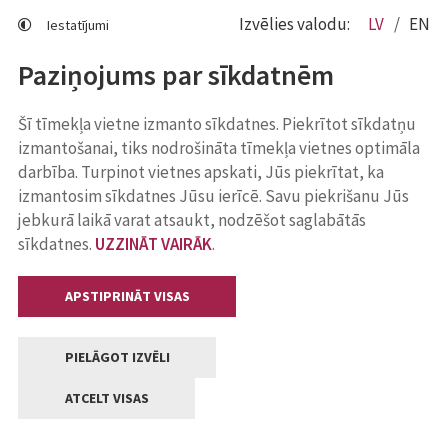
Izvēlies valodu:
LV
EN
Iestatījumi
Paziņojums par sīkdatnēm
Šī tīmekļa vietne izmanto sīkdatnes. Piekrītot sīkdatņu
izmantošanai, tiks nodrošināta tīmekļa vietnes optimāla
darbība. Turpinot vietnes apskati, Jūs piekrītat, ka
izmantosim sīkdatnes Jūsu ierīcē. Savu piekrišanu Jūs
jebkurā laikā varat atsaukt, nodzēšot saglabātās
sīkdatnes.
UZZINĀT VAIRĀK
.
APSTIPRINĀT VISAS
PIELĀGOT IZVĒLI
ATCELT VISAS