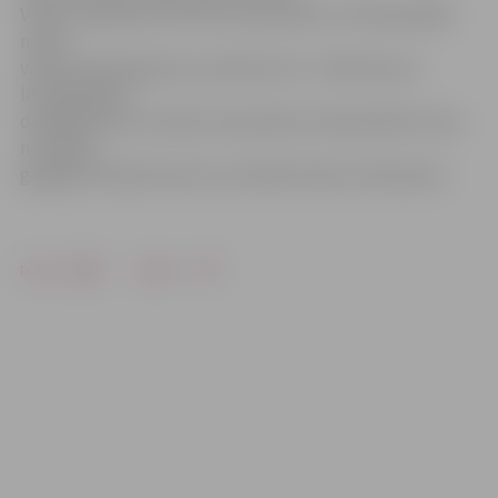
Viktors Siļčonoks informē, ka pulksten 17.30 katedrālē
notiks
vakara dievkalpojums, pulksten 18 – Svētā mise ar
liturģiskajiem
dziedājumiem, bet pēc tās pulksten 19 paredzēts viesu
no Vācijas
garīgās mūzikas koncerts. Aicināts ikviens interesents.
Drukāt
Dalīties