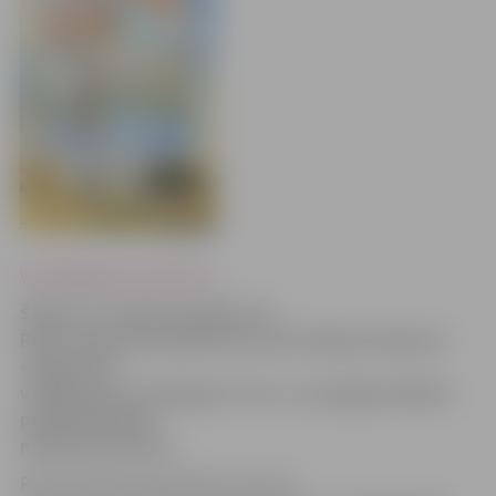
www.jelgavasvestnesis.lv
Šodien, 10. aprīlī, pulksten 19
Romas katoļu katedrālē viesosies Vācijas kopienas
«Agnus Dei»
vokālā grupa «El pegueno Coro», kas jelgavniekiem
piedāvā garīgās
mūzikas koncertu.
Romas katoļu katedrāles priesteris