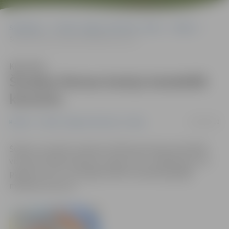
Sākumlapa
Portāla “Jelgavas Vēstnesis” arhīvs
Kultūra
Šovakar Romas katoļu katedrālē koncerts
Klausīties
Šovakar Romas katoļu katedrālē
koncerts
10/04/2012
Kultūra
Portāla “Jelgavas Vēstnesis” arhīvs
Šodien, 10. aprīlī, pulksten 19 Romas katoļu katedrālē
viesosies Vācijas kopienas «Agnus Dei» vokālā grupa «El
pegueno Coro», kas jelgavniekiem piedāvā garīgās
mūzikas koncertu.