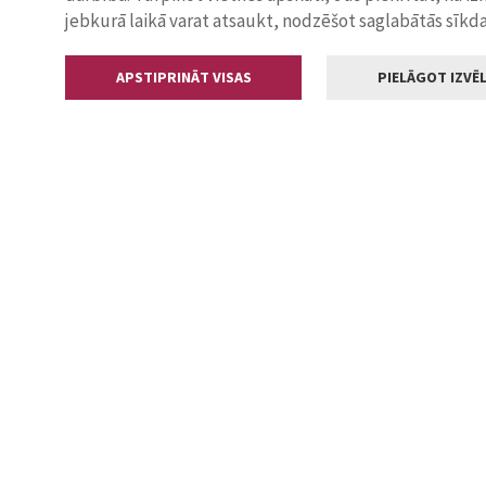
jebkurā laikā varat atsaukt, nodzēšot saglabātās sīkd
APSTIPRINĀT VISAS
PIELĀGOT IZVĒL
Kontakti
Jelgavas valstp
Lielā iela 11
+371 630055
pasts@jelga