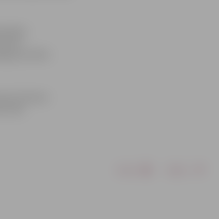
rināsies
ū jūras
gs par 20 līdz
tnesot brāzmas
ni vēji.
Drukāt
Dalīties