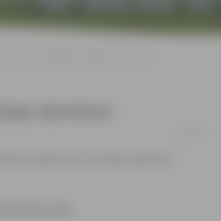
ovakar un naktī sagaidāmas spēcīgas vēja brāzmas
ēcīgas vēja brāzmas
12/01/2015
 brāzmas, aģentūru LETA informēja Latvijas Vides
 informēja Latvijas