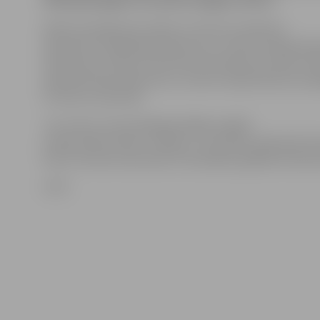
Vides ģeoloģijas un meteoroloģijas centrā.
Nakts pirmajā pusē, sākot no rietumu rajoniem,
daudzviet Latvijā dienvidrietumu, rietumu vējš pastip
brāzmās no 15 līdz 19 metriem sekundē, bet nakts vid
piekrastē dienvidrietumu, rietumu vēja brāzmas sasnie
23 metrus sekundē.
Jau ziņots, ka aizvadītajā nedēļas nogalē
Latviju skāra ciklons «Fēlikss», Kurzemes piekrastē a
līdz 31 metram sekundē. Arī šonedēļ ir gaidāmi brāzmai
LETA