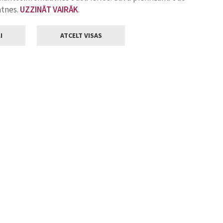
atnes.
UZZINĀT VAIRĀK
.
I
ATCELT VISAS
Klientu apkalpošana
ilsētas pašvaldība
Darba laiks
, Jelgava, LV-3001
Pirmdienās
8.00 - 18.00
Otrdienās
8.00 - 17.00
22
Trešdienās
8.00 - 17.00
va.lv
Ceturtdienās
8.00 - 17.00
Piektdienās
8.00 - 14.30