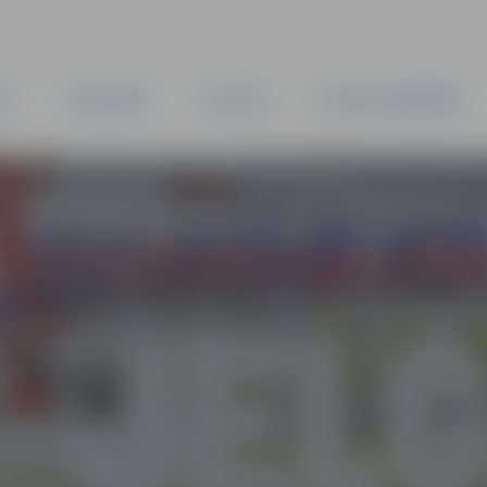
TA
PAŠVALDĪBA
IESTĀDES
KAPITĀLSABIEDRĪBAS