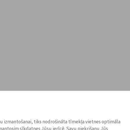
ņu izmantošanai, tiks nodrošināta tīmekļa vietnes optimāla
zmantosim sīkdatnes Jūsu ierīcē. Savu piekrišanu Jūs