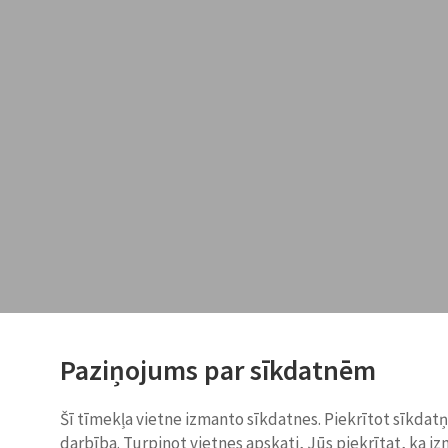
Paziņojums par sīkdatnēm
Šī tīmekļa vietne izmanto sīkdatnes. Piekrītot sīkdat
darbība. Turpinot vietnes apskati, Jūs piekrītat, ka i