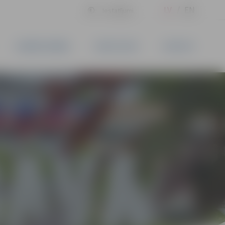
LV
EN
Iestatījumi
UZŅĒMĒJDARBĪBA
PAKALPOJUMI
KONTAKTI