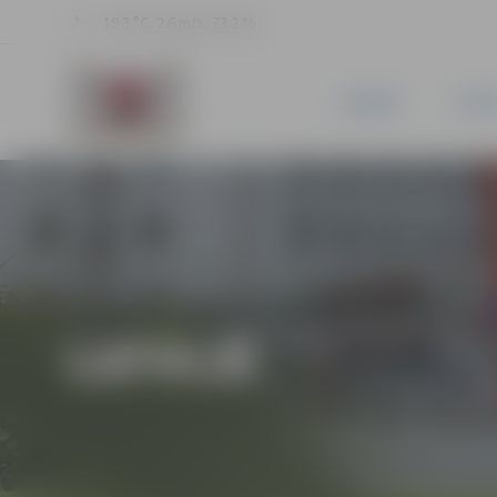
19.3 °C, 2.6 m/s, 73.2 %
JAUNUMI
PILSĒ
LATVIJĀ