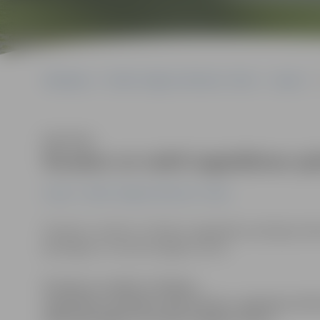
Sākumlapa
Portāla “Jelgavas Vēstnesis” arhīvs
Latvijā
Š
Klausīties
Šovakar un naktī sagaidāmas sp
Latvijā
Portāla “Jelgavas Vēstnesis” arhīvs
Šovakar un naktī uz rītdienu sagaidāmas spēcīgas vēja
ģeoloģijas un meteoroloģijas centrā.
Šovakar un naktī uz rītdienu
sagaidāmas spēcīgas vēja brāzmas, aģentūru LETA