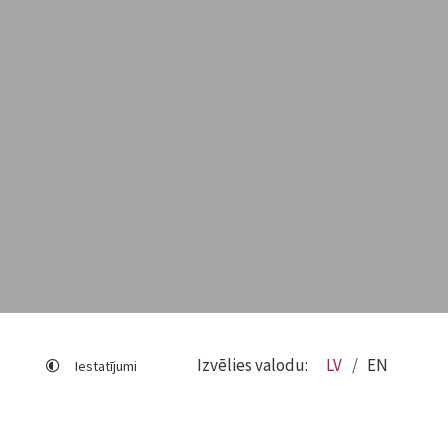
Izvēlies valodu:
LV
EN
Iestatījumi