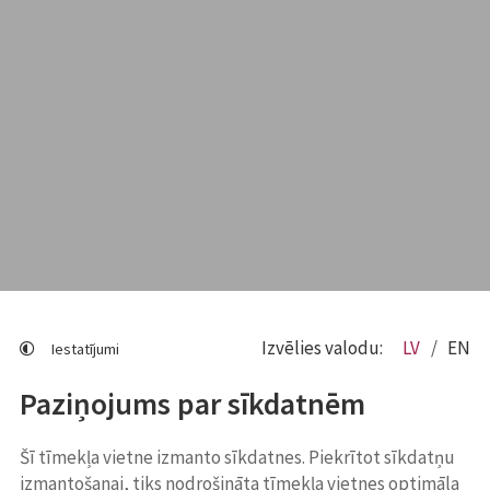
Izvēlies valodu:
LV
EN
Iestatījumi
Paziņojums par sīkdatnēm
Šī tīmekļa vietne izmanto sīkdatnes. Piekrītot sīkdatņu
izmantošanai, tiks nodrošināta tīmekļa vietnes optimāla