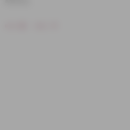
Baltkrieviju.
Drukāt
Dalīties