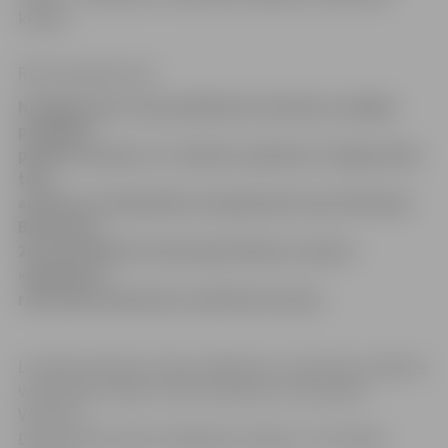
krasās».
Ritma Gaidamoviča
Noslēgumam tuvojas Baltkrievu kultūras nedēļas
pasākumi
pilsētā. Šovakar, 21. oktobrī, pulksten 17 jelgavnieki
tiek
aicināti uz Sabiedrības integrācijas biroju Pulkveža
Brieža ielā
26, lai piedalītos literārajā lasīšanas vakarā –
«Baltkrievu
rakstnieku daiļrade varavīksnes krasās».
Literārās lasīšanas vakars «Baltkrievu rakstnieku daiļrade
varavīksnes krasās» veltīts baltkrievu rakstnieka
Vincenta
Dunina-Marcinkeviča 200 gadu jubilejai. «Tieši tāpēc