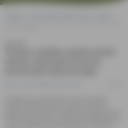
Sākumlapa
Portāla “Jelgavas Vēstnesis” arhīvs
Kultūra
Šovakar vairākās valodās skanēs ukraiņu rakstnieka Vincenta Dunina-
Marcinkeviča dzeja
Klausīties
Šovakar vairākās valodās skanēs
ukraiņu rakstnieka Vincenta
Dunina-Marcinkeviča dzeja
21/10/2008
Kultūra
Portāla “Jelgavas Vēstnesis” arhīvs
Noslēgumam tuvojas Baltkrievu kultūras nedēļas
pasākumi pilsētā. Šovakar, 21. oktobrī, pulksten 17
jelgavnieki tiek aicināti uz Sabiedrības integrācijas biroju
Pulkveža Brieža ielā 26, lai piedalītos literārajā lasīšanas
vakarā – «Baltkrievu rakstnieku daiļrade varavīksnes