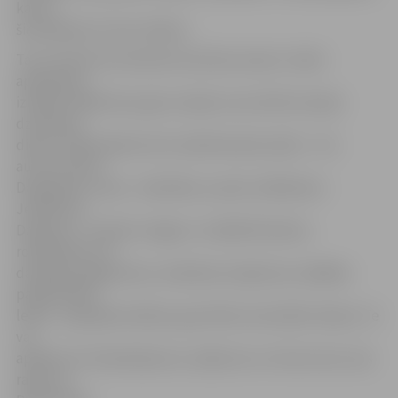
ka abi
šie pasākumi ir bez maksas.
Taču vēl līdz 30. oktobrim kultūras nama 2. stāvā
apskatāma
izstāde «Baltkrievu gars Latvijā», kas veltīta Latvijai
dzimšanas
dienai. Tajā skatāmi četru baltkrieviešu darbi – trīs
autores dzīvo
Daugavpilī, viena – biedrības «Ļanok» dalībniece
Jekaterina
Daņiļceva – pārstāv Jelgavu. Izstādē līdztekus
rokdarbiem, ko
darinājusi jelgavniece, skatāmas arī gleznas, dažādas
pašdarinātas
lelles – gan galma dāmas, gan lelles nacionālos tērpos. Te
var
aplūkot arī tamborējumus, adījumus un izšuvumus, kas
raksturo