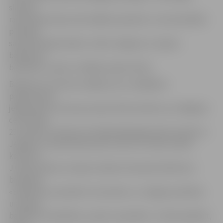
slavenā
rakstnieka dzeju lasīs dažādu paaudžu un nacionalitāšu
pārstāvji
savā dzimtajā valodā,» stāsta Jelgavas un rajona
baltkrievu
biedrības «Ļanok» vadītāja Jeļena Grīsle.
Baltkrievu kultūras nedēļa, kas uz dažādiem
pasākumiem
jelgavniekus aicina jau kopš oktobra sākuma, noslēgsies
ceturtdien,
23. oktobrī, pulksten 18. Šajā laikā jelgavnieki aicināti uz
Jelgavas 2. pamatskolas aktu zāli, kur notiks svētku
koncerts.
J.Grīsle stāsta, ka tajā uzstāsies Ventspils baltkrievu
biedrības
«Spadčina» ansamblis «Žuravinka» un Jelgavas pilsētas
un rajona
baltkrievu biedrības «Ļanok» ansamblis. J.Grīsle piebilst,