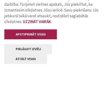
darbība. Turpinot vietnes apskati, Jūs piekrītat, ka
izmantosim sīkdatnes Jūsu ierīcē. Savu piekrišanu Jūs
jebkurā laikā varat atsaukt, nodzēšot saglabātās
sīkdatnes.
UZZINĀT VAIRĀK
.
APSTIPRINĀT VISAS
PIELĀGOT IZVĒLI
ATCELT VISAS
Kontakti