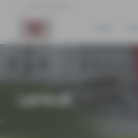
23.6 °C, 2.9 m/s, 59 %
JAUNUMI
PILSĒ
LATVIJĀ