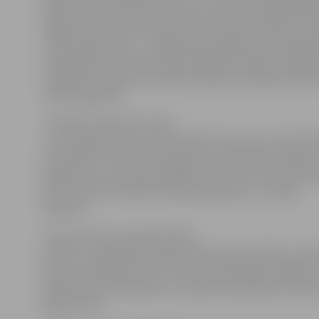
bojāti, miza uzpūtusies, plaisā un kļūst brūngansarka
augļi nobrūnē, sačokurojas, bet nenokrīt, jaunie dzi
izliecas āķa formā – uz bakteriālo iedegu saimniekaug
nekavējoties informēt VAAD reģionālo nodaļu inspekt
reģionālo nodaļu kontaktinformācija ir pieejama VAAD
www.vaad.gov.lv.
«Cilvēku atsaucība ir liela,
un arī šogad mēs saņemam telefona zvanus no iedzīvo
aizdomām, ka koki ir inficējušies ar bakteriālo iedegu.
pārbaudes, visos šādos gadījumos tiek noņemti paraug
laboratoriski slimība nav apstiprinājusies,» norāda
Šķupele.
Kaut arī tiek samazināts VAAD
budžets, bakteriālo iedegu pārbaudes perēkļos, bufe
dārzos, apstādījumos un citās saimniekaugu augšanas 
gadā netiek samazinātas un plānotais pārbaužu daudz
gada līmenī.