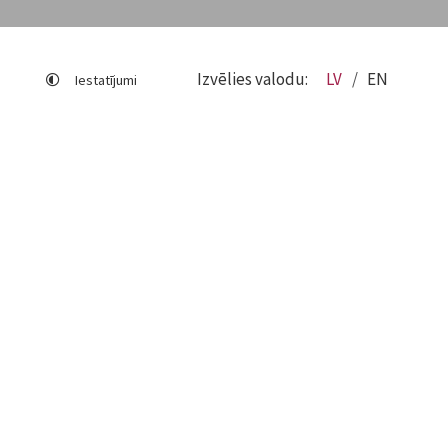
Izvēlies valodu:
LV
EN
Iestatījumi
Lapas karte
Viegli lasīt