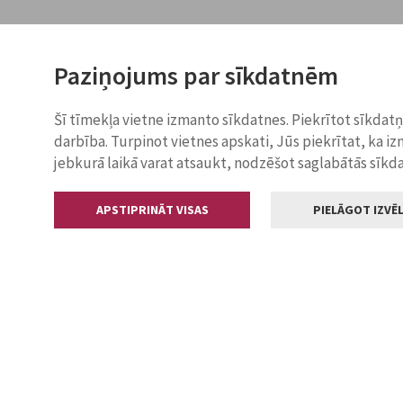
Paziņojums par sīkdatnēm
Šī tīmekļa vietne izmanto sīkdatnes. Piekrītot sīkdat
darbība. Turpinot vietnes apskati, Jūs piekrītat, ka i
jebkurā laikā varat atsaukt, nodzēšot saglabātās sīkd
APSTIPRINĀT VISAS
PIELĀGOT IZVĒL
Kontakti
Jelgavas valstp
Lielā iela 11