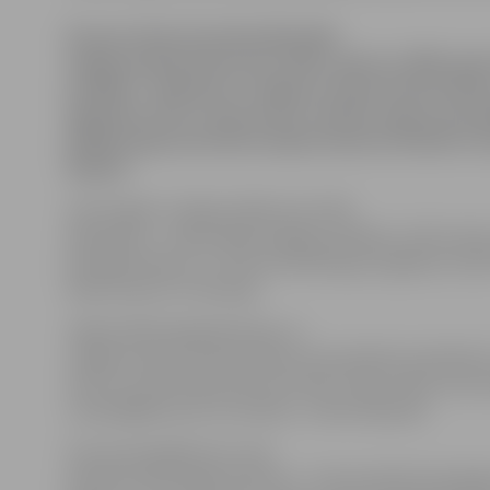
Šovasar laboratoriski bakteriālā
iedega apstiprināta divos 2007. gada un 2008. gad
perēkļos – Bauskas un Jelgavas rajona komercdār
aģentūra LETA, atsaucoties uz Valsts augu aizsard
(VAAD) Augu karantīnas departamenta direktori G
Šķupeli.
Līdz šī gada 7. jūlijam VAAD veicis 545
pārbaudes – bakteriālās iedegas perēkļos, buferzonā
piemājas dārzos un citās saimniekaugu augšanas vietā
laikā noņemti 27 paraugi.
«Bakteriālā iedega Bauskas un
Jelgavas rajonu komercdārzos konstatēta bumbierēm.
tiem tuvumā esošie koki iznīcināti. Prakse rāda, ka bu
uzņēmīgākas pret šo slimību,» stāsta Šķupele.
Viņa aicina gadījumos, kad
pamanīti aizdomīgi simptomi – koki izskatās kā apdegu