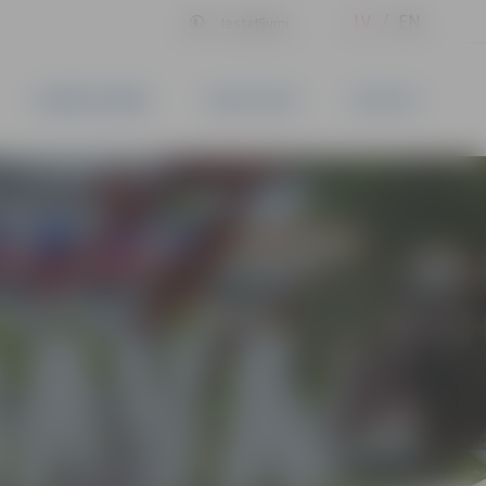
LV
EN
Iestatījumi
UZŅĒMĒJDARBĪBA
PAKALPOJUMI
KONTAKTI