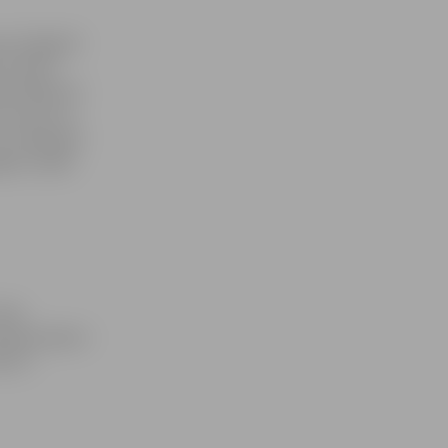
ona Staļģenē
rī Valsts
 atklāja vēl
 Vecaucē un
un Jēkabpils
ēti vairāki
aika
eprognozējami
ja un