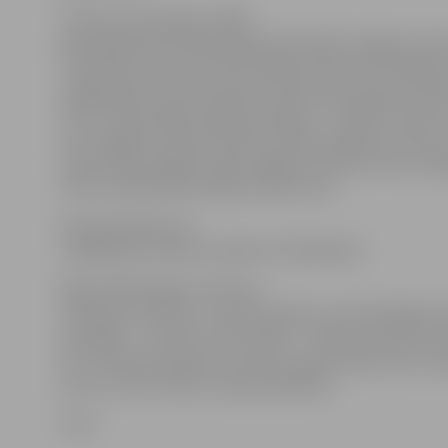
LETA jau informēja, ka 2007.
gada jūlijā bakteriālā iedega tika atklāta Jelgavas raj
un Dobeles rajona Tērvetē. Vēlāk slimība tika atklāta a
augļkopības institūtā Dobelē. 2007. gada augustā VAAD
četrus bakteriālās iedegas perēkļus – Dobeles rajona
Ukru pagastā, Bauskas rajona Gailīšu pagasta Uzvarā 
rajona Vīpes pagastā. Šajos pagastos kopumā tika izzāģ
simti ar bakteriālo iedegu inficēti koki.
Kompensācijas par
izzāģētajiem kokiem saņēma 170 īpašnieki.
Bakteriālā iedega ir bīstama
infekcijas slimība, jo to grūti apkarot, bet labvēlīgos l
apstākļos – karstā un mitrā laikā – slimība attīstās n
ātri. Infekcija izplatās ar kukaiņu, galvenokārt bišu, vē
putnu, kā arī inficētu stādu palīdzību.
LETA