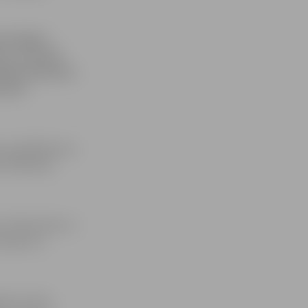
a slimības
zos, informē
zības dienesta
unitu
s, apstādījumos,
s. Pārbaužu
 Slimie koki un
mbieres ir
ši vai sala