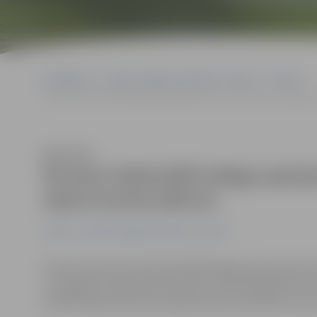
Sākumlapa
Portāla “Jelgavas Vēstnesis” arhīvs
Latvijā
Šovasar bakteriālā iedega apstiprināta divos Bauskas un Jelgav
Klausīties
Šovasar bakteriālā iedega apsti
rajona komercdārzos
Latvijā
Portāla “Jelgavas Vēstnesis” arhīvs
Šovasar laboratoriski bakteriālā iedega apstiprināta d
un Jelgavas rajona komercdārzos, informē aģentūra LE
(VAAD) Augu karantīnas departamenta direktori Gunit