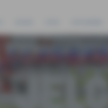
TA
PAŠVALDĪBA
IESTĀDES
KAPITĀLSABIEDRĪBAS