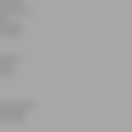
na, lapas un
numi nobrūnē un
iem,
orus. VAAD
 mājaslapā
tājiem par
 Veicot
i, taču
rzonās, piemājas
vietās 2009.
ums ir 2008.