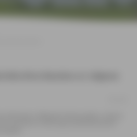
as rajona komercdārzos
prināta divos Bauskas un Jelgavas
08/07/2009
ivos 2007. gada un 2008. gada slimības perēkļos – Bauskas
TA, atsaucoties uz Valsts augu aizsardzības dienesta
u Šķupeli.