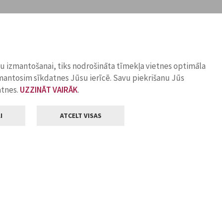
ņu izmantošanai, tiks nodrošināta tīmekļa vietnes optimāla
zmantosim sīkdatnes Jūsu ierīcē. Savu piekrišanu Jūs
atnes.
UZZINĀT VAIRĀK
.
I
ATCELT VISAS
Klientu apkalpošana
ilsētas pašvaldība
Darba laiks
, Jelgava, LV-3001