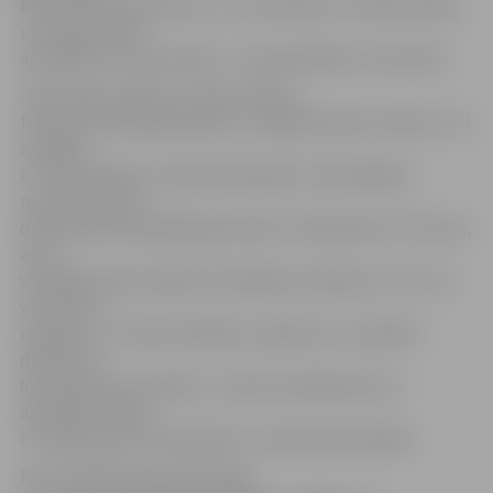
bērnudārzu apsekošanu. Tā turpināsies arī nākamnedēļ,
un kopumā būs
apmeklēti visi bērnudārzi – kā pašvaldības, tā privātie.
«Mēs pārliecināmies, kā bērnudārzi,
tostarp atsevišķas grupiņas, ir sagatavojušies darbam, vai
iestādes
ir nodrošinātas ar nepieciešamajiem materiālajiem
resursiem, kādi
darbi paveikti pēdējā gada laikā un kādi plānoti. Protams,
arī ar
vadītājiem pārrunājam aktuālākās problēmas un to, kā
viņi redz to
risinājumu,» stāsta E.Mikiško, piebilstot, ka pašlaik
dārziņos ir
ļoti liela bērnu mainība – daudzi iestādi pārtrauc
apmeklēt, tādēļ
ir svarīgi izprast, kādi faktori to ietekmē visbiežāk.
Pēc situācijas jau apsekotajās