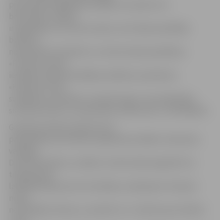
pirmsskolas izglītības iestādēs var spriest, ka
bērnudārzu vadība
ir ieguldījusi ne mazums pūļu, lai arī šajos apstākļos
bērniem
nodrošinātu kvalitatīvu un drošu laika pavadīšanu.
«Protams, katrai
iestādei ir kāda aktuālāka problēma, piemēram,
«Kamolītī» būtu
svarīgi ēku nosiltināt, nomainīt logus, kas palielinātu
siltumnoturību un samazinātu izdevumus,» tā E.Mikiško.
Gatavību darbam apliecina arī
pašvaldības pirmsskolas izglītības iestādes «Gaismiņa»
vadītāja
Dzirda Bumbiere, norādot, ka liels darbs ieguldīts ne
tikai grupiņu
labiekārtošanā, bet arī drošības uzlabošanā. «Pavisam
nesen
nomainījām vārtiņus, savukārt no 1. oktobra par drošību