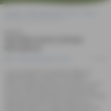
Sākumlapa
Portāla “Jelgavas Vēstnesis” arhīvs
Pilsētā
Speciālisti apzina situāciju bērnudārzos
Klausīties
Speciālisti apzina situāciju
bērnudārzos
17/09/2009
Pilsētā
Portāla “Jelgavas Vēstnesis” arhīvs
«Līdz šim pašvaldība ir sistemātiski strādājusi, lai,
ieguldot līdzekļus, uzlabotu situāciju pilsētas
pirmsskolas izglītības iestādēs, un tas, šķiet, ir viens no
iemesliem, kāpēc pašlaik, kad ekonomiskā situācija
kopumā ir krietni pasliktinājusies, bērnudārzi ir pienācīgi
sagatavojušies jaunajam mācību cēlienam un var
pilnvērtīgi strādāt,» teic Jelgavas Izglītības pārvaldes