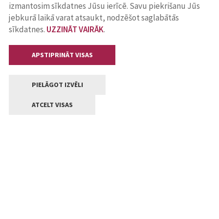
izmantosim sīkdatnes Jūsu ierīcē. Savu piekrišanu Jūs
jebkurā laikā varat atsaukt, nodzēšot saglabātās
sīkdatnes.
UZZINĀT VAIRĀK
.
APSTIPRINĀT VISAS
PIELĀGOT IZVĒLI
ATCELT VISAS
Kontakti
Jelgavas valstpilsētas pašvaldība