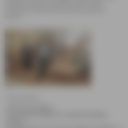
vadītājas vietniece Evita Mikiško, kopā ar citiem
speciālistiem pārliecinoties par dārziņu gatavību
darbam.
Sintija Čepanone
«Līdz šim pašvaldība ir
sistemātiski strādājusi, lai, ieguldot līdzekļus,
uzlabotu