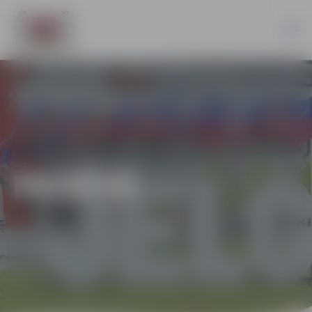
PILSĒTĀ