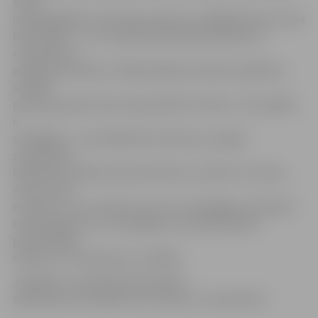
mūsu
iestādē gādās arī policijas apsardze, tādējādi būsim otrais
bērnudārzs – no 1. septembra policijas apsardze ir
«Zemenītē»,»
atklāj Dz.Bumbiere. Pašlaik šajā pirmsskolas izglītības
iestādē
piecas grupiņas kopumā apmeklē 127 bērni. «Tas pašlaik
ir
svarīgākais – lai iestādē būtu bērniņi, jo šogad
pirmsskolas
izglītības iestādes īpaši izjūt bērnu mainību. Par laimi,
mums mazo
netrūkst. Un, ja ir bērniņi, tad ir arī pedagogi, tehniskais
nodrošinājums un viss pārējais, kas nepieciešams
pilnvērtīgam
darbam,» tā «Gaismiņas» vadītāja.
Jāpiebilst, ka pilsētas bērnudārzu
apsekošana turpināsies vēl otrdien, 22. septembrī.