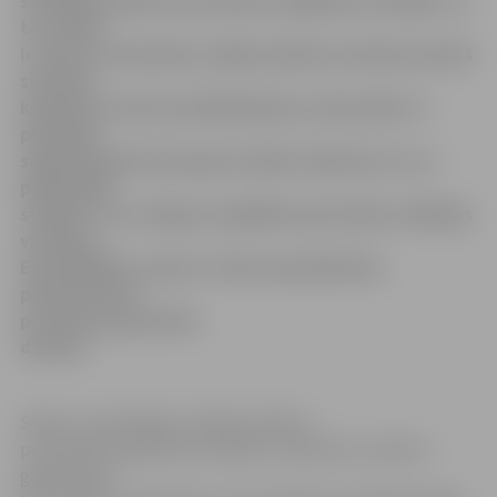
situāciju pilsētas pirmsskolas izglītības iestādēs, un
tas, šķiet,
ir viens no iemesliem, kāpēc pašlaik, kad ekonomiskā
situācija
kopumā ir krietni pasliktinājusies, bērnudārzi ir
pienācīgi
sagatavojušies jaunajam mācību cēlienam un var
pilnvērtīgi
strādāt,» teic Jelgavas Izglītības pārvaldes vadītājas
vietniece
Evita Mikiško, kopā ar citiem speciālistiem
pārliecinoties
par
dārziņu
gatavību
darbam.
Šodien, apmeklējot vairākas pilsētas
pirmsskolas izglītības iestādes, speciālisti uzsākuši
gadskārtējo