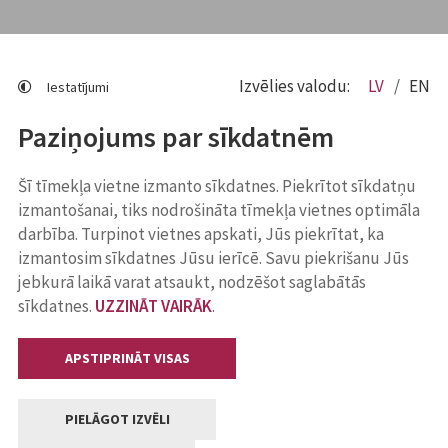
Izvēlies valodu:
LV
EN
Iestatījumi
Paziņojums par sīkdatnēm
Šī tīmekļa vietne izmanto sīkdatnes. Piekrītot sīkdatņu
izmantošanai, tiks nodrošināta tīmekļa vietnes optimāla
darbība. Turpinot vietnes apskati, Jūs piekrītat, ka
izmantosim sīkdatnes Jūsu ierīcē. Savu piekrišanu Jūs
jebkurā laikā varat atsaukt, nodzēšot saglabātās
sīkdatnes.
UZZINĀT VAIRĀK
.
APSTIPRINĀT VISAS
PIELĀGOT IZVĒLI