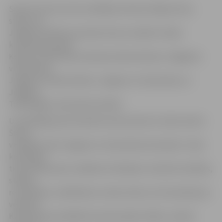
Sporta servisa centra vadītāja vietniece Maija Actiņa
stāsta, ka
Jelgavā stafetēs sacentās viena no sešām 4. klašu
komandu grupām:
Ķekavas vidusskolas, Bauskas sākumskolas, Staļģenes
vidusskolas,
Jelgavas 4. sākumskolas, Jelgavas 4. vidusskolas un
Jelgavas
Tehnoloģiju vidusskolas skolēni.
Uzvarētāji grupā noskaidroti pēc pieciem uzdevumiem.
Šoreiz
vislabāk veicās Jelgavas 4. vidusskolas komandai. «Visas
komandas
tiek vērtētas pēc vairākiem kritērijiem: sekmēm mācībās,
stafešu
rezultātiem, neklātienes uzdevumiem, ko komandas jau
veikušas.
Katras grupas labākā komanda iekļūs finālā,» skaidro