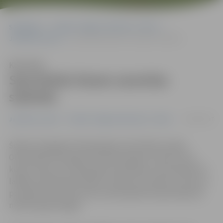
Sākumlapa
Portāla “Jelgavas Vēstnesis” arhīvs
Jaunatnes sports
Sportiskās klases sacenšas stafetēs
Klausīties
Sportiskās klases sacenšas
stafetēs
24/03/2017
Jaunatnes sports
Portāla “Jelgavas Vēstnesis” arhīvs
Šodien Zemgales Olimpiskajā centrā tikās Latvijas
Olimpiskās komitejas īstenotā projekta «Sporto visa
klase» sešas ceturtklasnieku komandas, lai noskaidrotu
labāko savā grupā stafetēs. Stafešu rezultāts ir viena no
pozīcijām, kas tiek ņemta vērā projekta kopvērtējumā
mācību gada beigās.