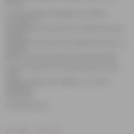
M.Actiņa.
31. martā Zemgales Olimpiskajā centrā stafetēs
sacentīsies arī
viena projekta «Sporto visa klase» trešklasnieku grupa,
kurā gan ir
14 komandas. Kopumā ir sešas trešklasnieku grupas, un,
tāpat kā 4.
klasēm, katras grupas labāka komanda iekļūs finālā.
Plānots, ka lielais šīs sezonas projekta fināls 19. maijā
notiks
Jelgavā un tajā pulcēsies labākās 3., 4. un 5. klašu
komandas no
visas Latvijas.
Foto: Austris Auziņš
Drukāt
Dalīties