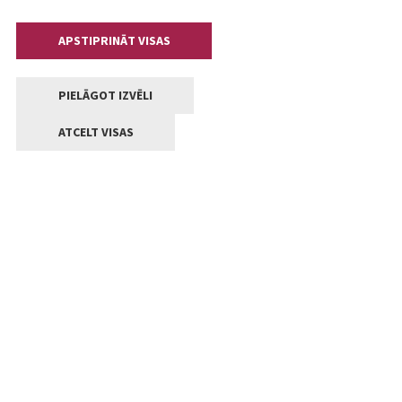
APSTIPRINĀT VISAS
PIELĀGOT IZVĒLI
ATCELT VISAS
Kontakti
Jelgavas valstpilsētas pašvaldība
Lielā iela 11, Jelgava, LV-3001
+371 63005522