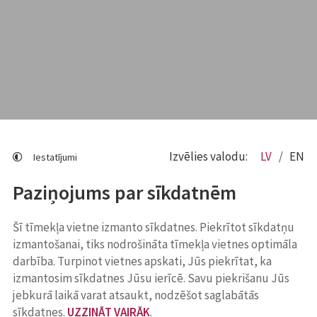
Izvēlies valodu:
LV
EN
Iestatījumi
Paziņojums par sīkdatnēm
Šī tīmekļa vietne izmanto sīkdatnes. Piekrītot sīkdatņu
izmantošanai, tiks nodrošināta tīmekļa vietnes optimāla
darbība. Turpinot vietnes apskati, Jūs piekrītat, ka
izmantosim sīkdatnes Jūsu ierīcē. Savu piekrišanu Jūs
jebkurā laikā varat atsaukt, nodzēšot saglabātās
sīkdatnes.
UZZINĀT VAIRĀK
.