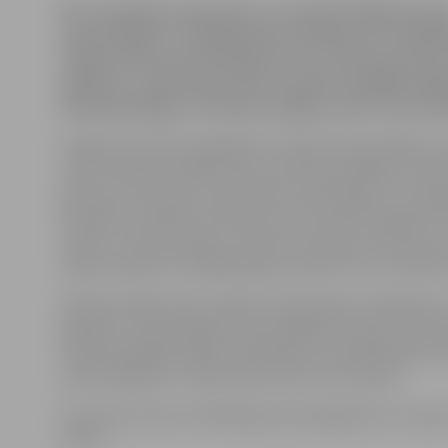
Pēc sinoptiķu prognozēm, novembrī lielākoties b
nepastāvīgi un rudenīgi laika apstākļi, bet stabilā
temperatūra pazemināšanās, kas varētu liecināt a
sākšanos, tiek prognozēta novembra pēdējā nedēļā
Vides ģeoloģijas un meteoroloģijas centra informā
Šī gada novembris pagaidām straujas laika apstākļu i
nesola. Mēneša lielāko daļu, pār laika apstākļiem val
gaisa masu plūsmai, pieturēsies nepastāvīgi un rudenī
apstākļi, ar biežiem nokrišņiem, kas vairāk ir gaidāmi l
veidā, un tikai īslaicīgi, Latvijas teritorijā ar ziemeļu p
vējiem ieplūstot vēsākām gaisa masām, lietu nomainīs
Mēneša lielāko daļu stabilas sniega segas veidošanās 
gaidāma. Ievērojamākas laika apstākļu izmaiņas tiek 
mēneša pēdējā nedēļā, kad gaidāma stabilāka gaisa 
pazemināšanās, it īpaši valsts austrumu rajonos.
Novembrī aizvien vēl Baltijas jūrā iespējamas arī stipr
vētras.