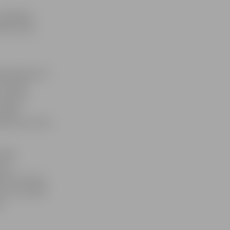
r gaidāma
dzums tiek
eratūra jau ir
savukārt
 krietni
vidējā
ijas austrumos
p 50%
s un
zemes rietumu
mm), savukārt
.