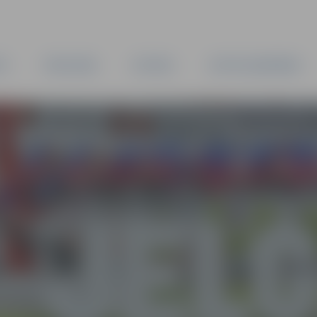
TA
PAŠVALDĪBA
IESTĀDES
KAPITĀLSABIEDRĪBAS