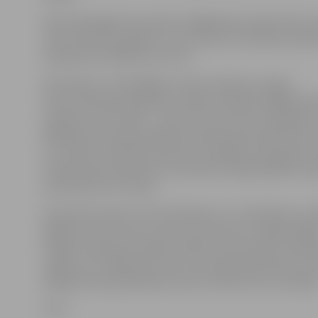
Kopumā šā gada novembra vidējā gaisa temperatūra i
vienu līdz divus grādus virs normas, arī nokrišņu dau
prognozēts lielāks par normu.
Novembris ir vēl pēdējais rudens mēnesis, lai gan
Austrumlatvijas augstieņu rajonos mēneša vidējā temp
nedaudz zem nulles – mīnus 0,1 līdz mīnus 0,6 grādi, 
Baltijas jūras piekrastē gaisa temperatūra parasti vēl ir
virs nulles, sasniedzot par plus 3,5 grādus. Diennakts 
temperatūra parasti jau novembra otrajā dekādē Latv
pazeminās zem nulles.
Novembrī parasti 17 līdz 20 dienas ir ar nokrišņiem, a
gadījumu tas ir lietus, bet otra puse jau ir slapjš snieg
sniegs. Ievērojami vairāk nokrišņu ir Kurzemē un Vid
rajonos, kur mēneša norma ir ap 70 līdz 95 milimetri (
pārējā teritorijā mēneša norma ir 45 līdz 55 mm robežās
LETA