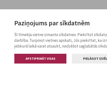
Paziņojums par sīkdatnēm
Šī tīmekļa vietne izmanto sīkdatnes. Piekrītot sīkdat
darbība. Turpinot vietnes apskati, Jūs piekrītat, ka i
jebkurā laikā varat atsaukt, nodzēšot saglabātās sīkd
APSTIPRINĀT VISAS
PIELĀGOT IZVĒL
Kontakti
Jelgavas valstp