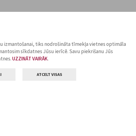
ņu izmantošanai, tiks nodrošināta tīmekļa vietnes optimāla
zmantosim sīkdatnes Jūsu ierīcē. Savu piekrišanu Jūs
atnes.
UZZINĀT VAIRĀK
.
I
ATCELT VISAS
Klientu apkalpošana
ilsētas pašvaldība
Darba laiks