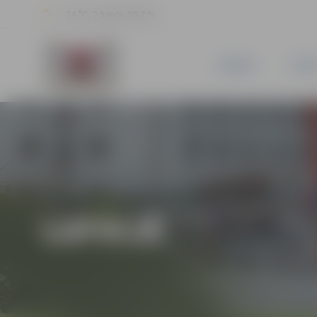
24 °C, 2.5 m/s, 50.7 %
JAUNUMI
PILSĒ
LATVIJĀ