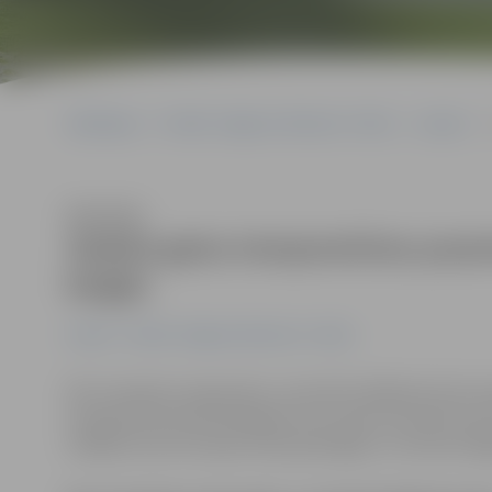
Sākumlapa
Portāla “Jelgavas Vēstnesis” arhīvs
Latvijā
S
Klausīties
Stabila gaisa temperatūras pa
beigās
Latvijā
Portāla “Jelgavas Vēstnesis” arhīvs
Pēc sinoptiķu prognozēm, novembrī lielākoties būs nep
temperatūra pazemināšanās, kas varētu liecināt arī p
nedēļā, liecina Latvijas Vides ģeoloģijas un meteoroloģ