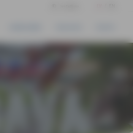
LV
EN
Iestatījumi
UZŅĒMĒJDARBĪBA
PAKALPOJUMI
KONTAKTI