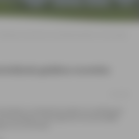
tabila gaisa temperatūras pazemināšanās gaidāma novembra beigās
zemināšanās gaidāma novembra
01/11/2010
astāvīgi un rudenīgi laika apstākļi, bet stabilāka gaisa
ar ziemas sākšanos, tiek prognozēta novembra pēdējā
ijas centra informācija.