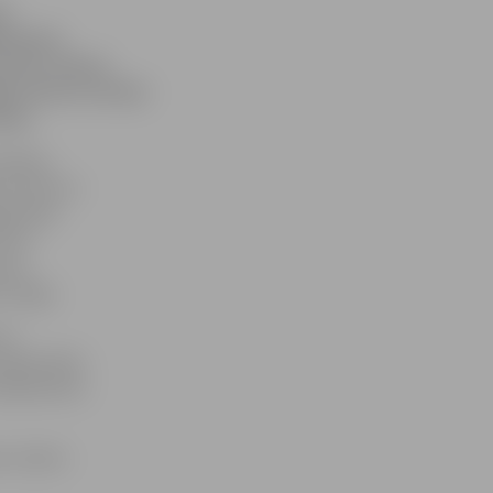
ūs
ka gaisa
rī par ziemas
, liecina Latvijas
cija.
zmaiņas
dot rietumu
gi laika
ietus
uses
 sniegs.
nav
prognozētas
temperatūra
as rudens