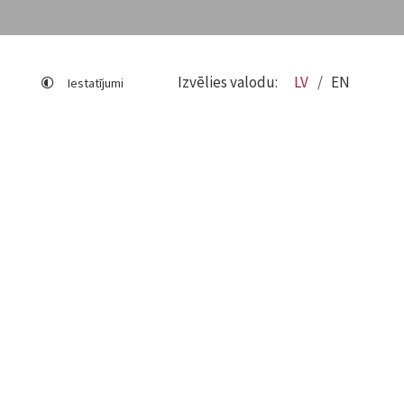
Izvēlies valodu:
LV
EN
Iestatījumi
Lapas karte
Viegli lasīt