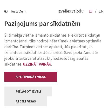
Izvēlies valodu:
LV
EN
Iestatījumi
Paziņojums par sīkdatnēm
Šī tīmekļa vietne izmanto sīkdatnes. Piekrītot sīkdatņu
izmantošanai, tiks nodrošināta tīmekļa vietnes optimāla
darbība. Turpinot vietnes apskati, Jūs piekrītat, ka
izmantosim sīkdatnes Jūsu ierīcē. Savu piekrišanu Jūs
jebkurā laikā varat atsaukt, nodzēšot saglabātās
sīkdatnes.
UZZINĀT VAIRĀK
.
APSTIPRINĀT VISAS
PIELĀGOT IZVĒLI
ATCELT VISAS