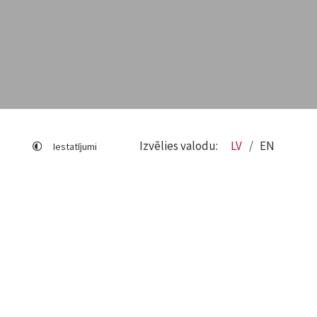
Izvēlies valodu:
LV
EN
Iestatījumi