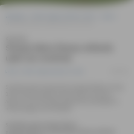
Sākumlapa
Portāla “Jelgavas Vēstnesis” arhīvs
Latvijā
Strauja ūdens līmeņa celšanās upēs nav novērota
Klausīties
Strauja ūdens līmeņa celšanās
upēs nav novērota
20/02/2015
Latvijā
Portāla “Jelgavas Vēstnesis” arhīvs
Saistībā ar gaisa temperatūras paaugstināšanos strauja
ūdens līmeņa celšanās Latvijas upēs nav novērota,
aģentūru LETA informēja Latvijas Vides, ģeoloģijas un
meteoroloģijas centrā (LVĢMC).
Saistībā ar gaisa temperatūras
paaugstināšanos strauja ūdens līmeņa celšanās