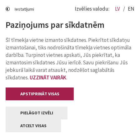
Izvēlies valodu:
LV
EN
Iestatījumi
Paziņojums par sīkdatnēm
Šī tīmekļa vietne izmanto sīkdatnes. Piekrītot sīkdatņu
izmantošanai, tiks nodrošināta tīmekļa vietnes optimāla
darbība. Turpinot vietnes apskati, Jūs piekrītat, ka
izmantosim sīkdatnes Jūsu ierīcē. Savu piekrišanu Jūs
jebkurā laikā varat atsaukt, nodzēšot saglabātās
sīkdatnes.
UZZINĀT VAIRĀK
.
APSTIPRINĀT VISAS
PIELĀGOT IZVĒLI
ATCELT VISAS