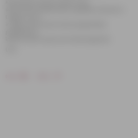
Kā pastāstīja sinoptiķi, pašlaik strauja
ūdens līmeņa celšanās upēs nav gaidāma. Vidzemē un
Latgalē, kur vēl
ir sniegs, ūdens līmenis varētu paaugstināties
pakāpeniski, jo
īpaši silts laiks ar spožu sauli netiek prognozēts.
LETA
Drukāt
Dalīties