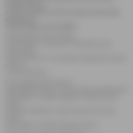
Latvijas upēs nav
novērota, aģentūru LETA informēja Latvijas Vides,
ģeoloģijas un
meteoroloģijas centrā (LVĢMC).
Vislielākā ūdens līmeņa celšanās
novērota Bārtā – 25 centimetri. Atsevišķos posmos
Lielupē ūdens
līmenis cēlies par 7-17 centimetriem. Ogrē ūdens līmenis
cēlies par
13-14 centimetriem.
Ventas augštecē ūdens līmenis
paaugstinājies tikai par 3-4 centimetriem, bet lejtecē pat
samazinājies. Arī vairākās Latgales un Vidzemes upēs –
Dubnā,
Aiviekstē un Rēzeknē – ūdens līmenis krities. Ūdens
līmenis
pazeminājies arī vairākos Daugavas posmos.