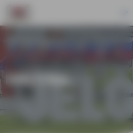
IZGLĪTĪBA