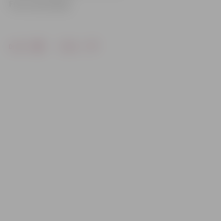
Foto: Ivars Veiliņš
Drukāt
Dalīties