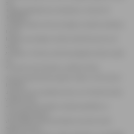
bija
iespēja paplašināt savu redzesloku,» tā Liene. Arī
liepājnieki
atzinīgus vārdus izteic par iespēju uzzināt ko vairāk par
tautas
tērpiem, par iespēju uzzināt, kā vadīt koncertus, kā
veidot
scenārijus. «Protams, mēs būtu gribējuši zināt ko vairāk
par
Kurzemes tautas tērpiem,» piebilst K.Finka.
Kā informē pārrobežu projekta «UBUS» («The Unity of
the Balts
under the Sun») projekta autore, LLU Studentu kluba
vadītāja, Anita
Prūse, nometnes mērķis ir sekmēt sadarbību un
savstarpējo sapratni
starp dažādu tautību jauniešiem, kas dzīvo vienā
reģionā, veicinot