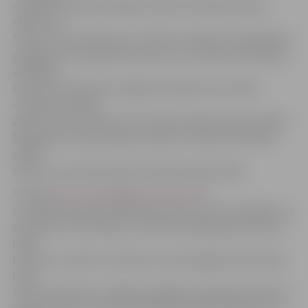
scenāriju Starptautiskajam teātra festivālam Šauļos
«Balti zem
Saules», kas notiks jau no 15. līdz 17.aprīlim. Šī pasākuma
programmu veidojuši lietuvieši. LLU studenti iezīmējuši
vadlīnijas
koncertuzvedumam Jelgavā novembrī, kas notiks
«Studentu dienās
2010». Viņi būs vienoti zem saules ieskaņas koncertā. Bet
liepājnieki virzījuši idejas studentu vasaras festivālam
«Baltu
dienas», kas notiks Šauļos tikai 2011. gada maijā.
Portāla
http://www.jelgavasvestnesis.lv/
uzrunātie projekta dalībnieki atzīst, ka viss dzirdētais un
redzētais ir ļoti vērtīgs. Jaunieši šonedēļ iepazinušies ar
baltu
kultūru un sadzīvi, saskarsmi, savstarpējām attiecībām,
baltu
tautas vērtībām, strādājuši dažādās radošajās darbnīcās,