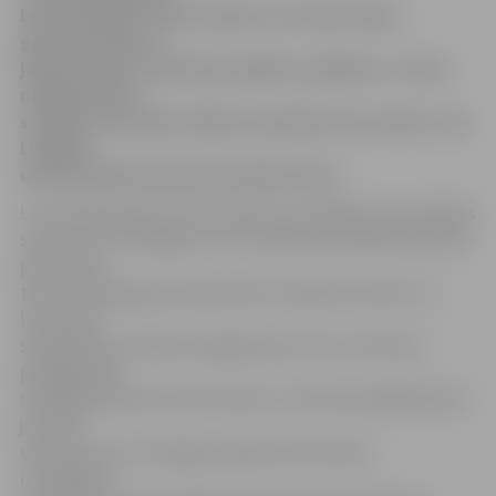
bet šī nedēļa ir ļāvusi saprast, ka mums šajos
grūtajos laikos ir
jāturas kopā. Ir jāveido projekti, pasākumi,» tā par
nedēļas darbu
studentu nometnē «Baltu vienotība zem saules» teic
Liepājas
universitātes pārstāve Kristīne Finka.
LLU viesojas Šauļu universitātes un Liepājas Universitātes
studenti, kuri kopīgi ar LLU studentiem radošā nometnē
pēta baltu
tautu. Nedēļas garumā jaunieši ir pētījuši latviešu un
lietuviešu
sabiedrības etniskās integrācijas procesu attīstību,
piedalījušies
radošajās darbnīcās. Bet šodien, nometnes pēdējā dienā,
jaunieši
uzbūruši trīs nozīmīgas projekta aktivitātes –
izstrādājuši