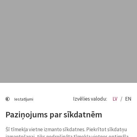
Izvēlies valodu:
LV
EN
Iestatījumi
Paziņojums par sīkdatnēm
Šī tīmekļa vietne izmanto sīkdatnes. Piekrītot sīkdatņu
izmantošanai, tiks nodrošināta tīmekļa vietnes optimāla