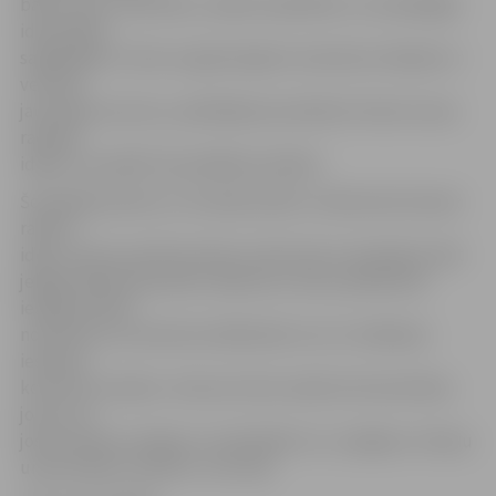
baltu tautu vienotību, radošo sadarbību un savdabīgās
identitātes
saglabāšanu. Viens no galvenajiem nometnes mērķiem ir
veicināt
jaunrades procesu, piedāvājot jauniešiem īstenot savas
radošās
idejas un parādīt tās plašākai publikai.
Šonedēļ jaunieši LLU Sudraba zālē ir izteikuši ļoti daudz
radošu
ideju, bet jau aprīlī pirmās no tām tiks arī realizētas. Bet
jelgavniekiem jauniešu radošumu mūsu pilsētā būs
iespēja redzēt
novembrī, jo nometnes dalībnieki no LLU strādā pie
ieskaņas
koncerta izveides. «Koncerts būs veidots kā vienotības
josta, kur
jostas rakstus izdejos un izdziedās LLU, Liepājas un Šauļu
universitāšu studenti,» teic Vija.