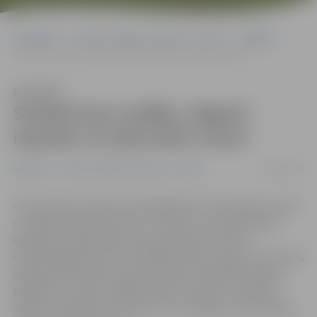
Sākumlapa
Portāla “Jelgavas Vēstnesis” arhīvs
Izglītība
Studenti jau nedēļu Jelgavā iepazīst un pēta baltu tautu
Klausīties
Studenti jau nedēļu Jelgavā
iepazīst un pēta baltu tautu
26/02/2010
Izglītība
Portāla “Jelgavas Vēstnesis” arhīvs
«Katra diena ir bijusi ļoti piesātināta ar informāciju, esam
uzzinājuši daudz ko jaunu. Uzskatu, ka esam ļoti lieli
ieguvēji, jo ikdienā jau mēs par kaimiņu kultūru
neaizdomājamies, bet šī nedēļa ir ļāvusi saprast, ka mums
šajos grūtajos laikos ir jāturas kopā. Ir jāveido projekti,
pasākumi,» tā par nedēļas darbu studentu nometnē
«Baltu vienotība zem saules» teic Liepājas universitātes