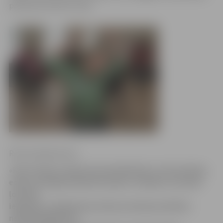
pārstāve Kristīne Finka.
Ritma Gaidamoviča
«Katra diena ir bijusi ļoti piesātināta ar informāciju,
esam uzzinājuši daudz ko jaunu. Uzskatu, ka esam
ļoti lieli
ieguvēji, jo ikdienā jau mēs par kaimiņu kultūru
neaizdomājamies,