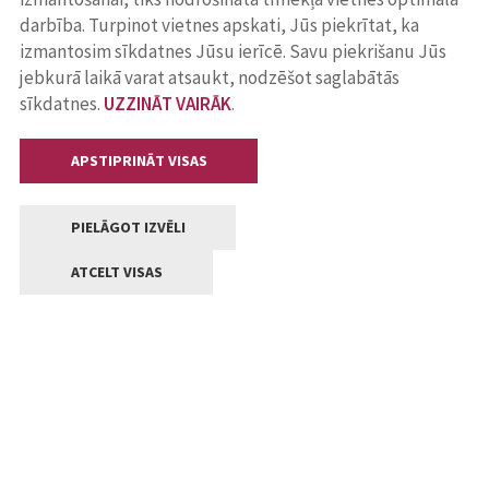
darbība. Turpinot vietnes apskati, Jūs piekrītat, ka
izmantosim sīkdatnes Jūsu ierīcē. Savu piekrišanu Jūs
jebkurā laikā varat atsaukt, nodzēšot saglabātās
sīkdatnes.
UZZINĀT VAIRĀK
.
APSTIPRINĀT VISAS
PIELĀGOT IZVĒLI
ATCELT VISAS
Kontakti