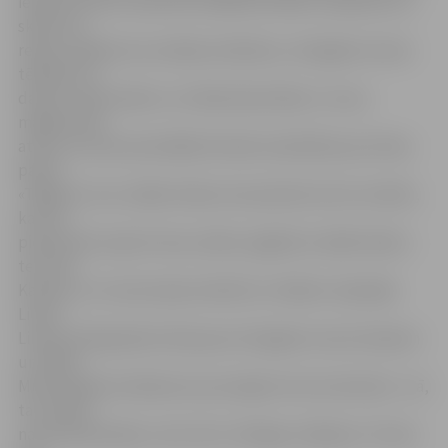
iepazīstoties ar skatuves mākslas knifiem, saskarsmi uz
skatuves,
režiju, pasākuma scenārija veidošanu, Zemgales tautas
tērpiem un
daudz citām lietām. LLU Meža fakultātes 1. kursa
maģistrante
atzīst, ka viņai saistošākās likušās nodarbības par krāsu
paleti.
«Tagad es zinu, kādas krāsas man piestāv, kā var noteikt,
kas tev
piestāv pēc sejas formas, kādus apģērbus labāk nēsāt,»
teic Vija
Kalniņa. LLU tautas deju kolektīva «Skalbe» dejotājai
Lienei
Liniņai vērtīga šķiet lekcija par Zemgales tautas tērpiem
un Valda
Muktupāvela stāstījums pa senajiem instrumentiem. «Jā,
tas varbūt
nav aktuāli šodien, taču tās ir vērtīgas zināšanas. Tā man