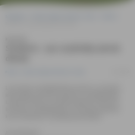
Sākumlapa
Portāla “Jelgavas Vēstnesis” arhīvs
Pilsētā
Students – par uzņēmēju piecās dienās
Klausīties
Students – par uzņēmēju piecās
dienās
12/11/2008
Pilsētā
Portāla “Jelgavas Vēstnesis” arhīvs
Lai veicinātu uzņēmējdarbības iniciatīvu un motivētu
ideju bagātus jauniešus iesaistīties uzņēmējdarbībā,
Latvijas Investīciju un attīstības aģentūra (LIAA) rīko
bezmaksas uzņēmējdarbības un inovācijas apmācību
kursu studentiem «Uzņēmējs piecās dienās».
Anna Afanasjeva