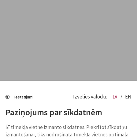
Izvēlies valodu:
LV
EN
Iestatījumi
Paziņojums par sīkdatnēm
Šī tīmekļa vietne izmanto sīkdatnes. Piekrītot sīkdatņu
izmantošanai, tiks nodrošināta tīmekļa vietnes optimāla