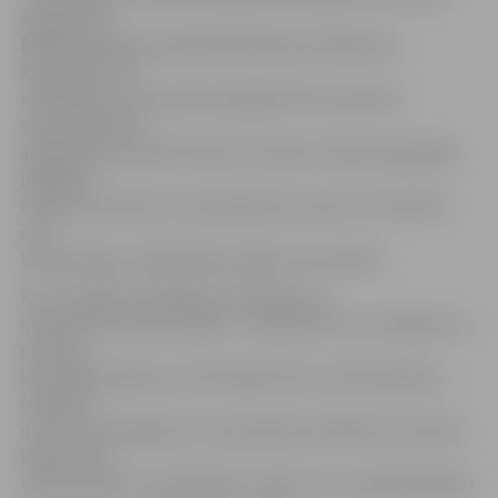
Augstskolā,
Baltijas Starptautiskajā Akadēmijā un Rēzeknes
Augstskolā. Tie
norisināsies no novembra beigām līdz decembra
sākumam katrā
augstskolā noteiktos laikos. Ikvienas Latvijas augstākās
izglītības
iestādes students var pieteikties kursiem, lai attīstītu
savu
biznesa ideju, tādā veidā uzsākot savu karjeru.
Kursu mērķis ir palīdzēt studentiem ar
inovatīvām biznesa idejām – papildināt viņu zināšanas un
prasmes,
kas nepieciešamas, lai šīs idejas tiktu arī pilnveidotas,
īstenotas
un būtu veiksmīgas. Ar šo apmācību palīdzību inovatīvo
ideju autori
tiek motivēti un iedrošināti uzsākt savu uzņēmējdarbību.