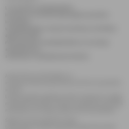
Lai veicinātu uzņēmējdarbības
iniciatīvu un motivētu ideju bagātus jauniešus
iesaistīties
uzņēmējdarbībā, Latvijas Investīciju un attīstības
aģentūra (LIAA)
rīko bezmaksas uzņēmējdarbības un inovācijas
apmācību kursu
studentiem «Uzņēmējs piecās dienās».
Anete Vītola no LIAA Zināšanu un
inovācijas sistēmas departamenta informē, ka apmācību
ietvaros
Latvijas augstāko izglītības iestāžu studentiem ir iespēja
noklausīties speciālistu lekcijas un piedalīties praktiskās
nodarbībās, lai no idejas nonāktu līdz biznesa plānam.
Šogad kursi tiek organizēti Latvijas
Universitātē, Ventspils Augstskolā, Rīgas Ekonomikas