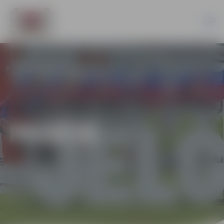
PILSĒTĀ