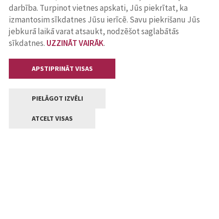
darbība. Turpinot vietnes apskati, Jūs piekrītat, ka
izmantosim sīkdatnes Jūsu ierīcē. Savu piekrišanu Jūs
jebkurā laikā varat atsaukt, nodzēšot saglabātās
sīkdatnes.
UZZINĀT VAIRĀK
.
APSTIPRINĀT VISAS
PIELĀGOT IZVĒLI
ATCELT VISAS
Kontakti