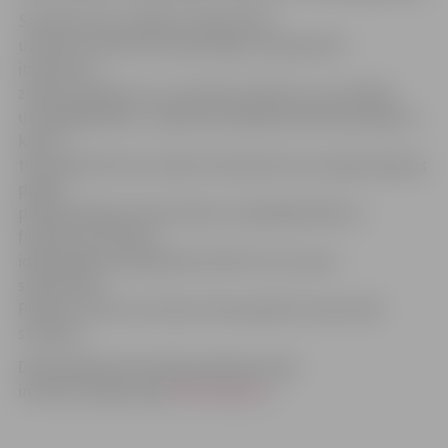
Studenti kursu laikā no ekspertiem
uzzinās, kā attīstīt biznesa ideju, kā piesaistīt
investorus,
zinošus ekspertus un, protams, klientus. Lai uzsāktu
uzņēmējdarbību, ir jāatrisina dažādi praktiski jautājumi,
kas arī
tiks apskatīti kursu laikā. Studentiem nav nepieciešamas
plašas
priekšzināšanas ekonomikā, uzņēmējdarbībā un
finansēs, jo biznesa
idejas šajā kursā palīdzēs attīstīt visu nozaru
studentiem.
Plānots, ka kursu ietvaros tiks apmācīti vismaz 100
studenti.
Detalizētāka informācija pieejama LIAA
interneta mājas lapā
www.liaa.gov.lv
.