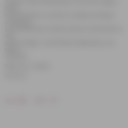
Pasākumu vadīs mūzikas grupas «A’ pie mums Jelgavā»
līderis
Ēriks Palkavnieks, un studentu uzstāšanos vērtēs gan
skatītāji, gan
profesionāla žūrija. Festivālā uzstāsies arī dziesminieki no
vēju
pilsētas Liepājas – Inese Sērdiene, Maija Kalniņa, Jana
Egle un
Jānis Rūcis.
Biļešu cena – 1,50 eiro.
Foto: llu.lv
Drukāt
Dalīties