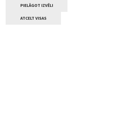
PIELĀGOT IZVĒLI
ATCELT VISAS
Kontakti
Jelgavas valstpilsētas pašvaldība
Lielā iela 11, Jelgava, LV-3001
+371 63005522
pasts@jelgava.lv
Klientu apkalpošana