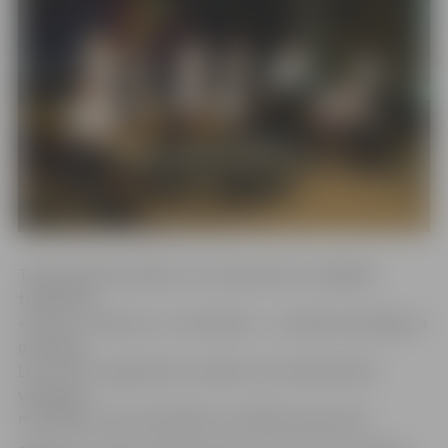
Tradicionāli festivālā uz trīs skatuvēm ar trejādām
tradīcijām –
«Svece», «Kilovats» un «Decibels» – uzstāsies talantīgi un
drosmīgi
LLU un citu augstskolu studenti, kuri demonstrēs
vārdiskas,
muzikālas, instrumentālas vai vokālas izpausmes.