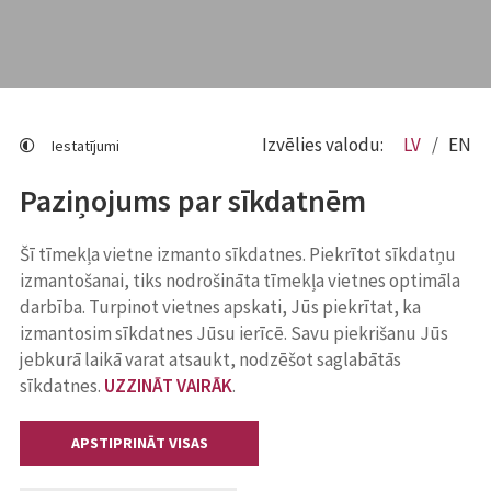
Izvēlies valodu:
LV
EN
Iestatījumi
Paziņojums par sīkdatnēm
Šī tīmekļa vietne izmanto sīkdatnes. Piekrītot sīkdatņu
izmantošanai, tiks nodrošināta tīmekļa vietnes optimāla
darbība. Turpinot vietnes apskati, Jūs piekrītat, ka
izmantosim sīkdatnes Jūsu ierīcē. Savu piekrišanu Jūs
jebkurā laikā varat atsaukt, nodzēšot saglabātās
sīkdatnes.
UZZINĀT VAIRĀK
.
APSTIPRINĀT VISAS