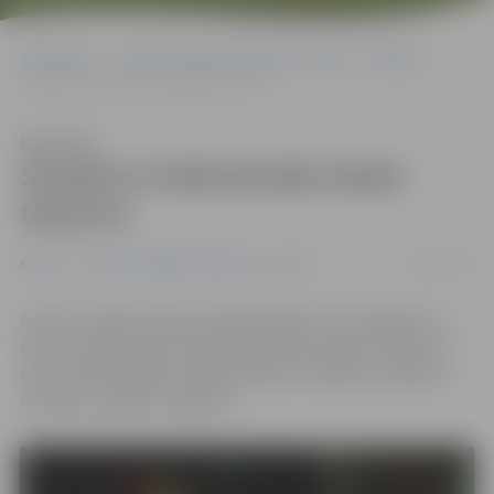
Sākumlapa
Portāla “Jelgavas Vēstnesis” arhīvs
Kultūra
Studentu folkfestivālā atklās talantus
Klausīties
Studentu folkfestivālā atklās
talantus
20/02/2016
Kultūra
Portāla “Jelgavas Vēstnesis” arhīvs
Ar devīzi «Mēs neesam profesionāļi, bet muzicējam no
sirds!» Jelgavas pils aulā 24. februārī pulksten 18 jau 27.
reizi notiks studentu folkfestivāls «Studentu dziesma
studentu pilsētai Jelgavai».