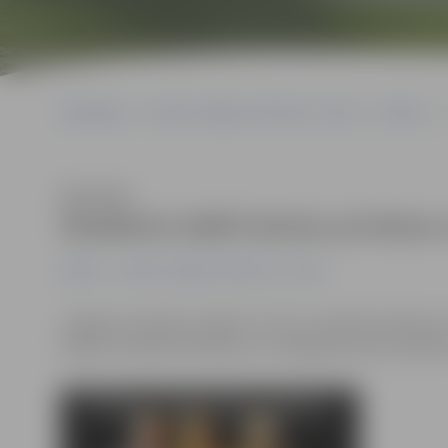
Sākumlapa
Portāla “Jelgavas Vēstnesis” arhīvs
Kultūra
Klausīties
Studentu teātrī aicina uz kriev
Kultūra
Portāla “Jelgavas Vēstnesis” arhīvs
Jelgavas Studentu teātris (JST) 11. oktobrī pulksten 
kopā ar mūziķi Arni Miltiņu un Jēkabpils krievu biedrī