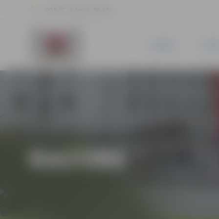
20.5 °C, 4.4 m/s, 56.4 %
JAUNUMI
PILSĒ
KULTŪRA