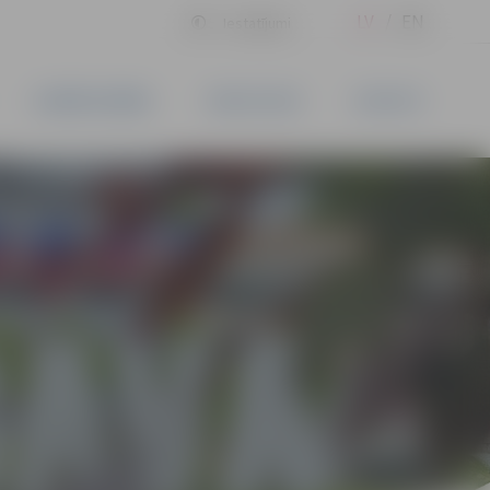
LV
EN
Iestatījumi
UZŅĒMĒJDARBĪBA
PAKALPOJUMI
KONTAKTI