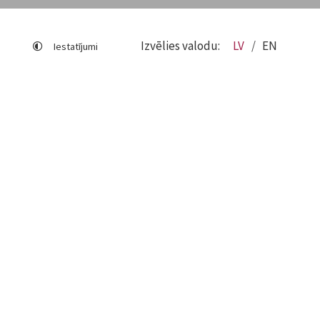
Izvēlies valodu:
LV
EN
Iestatījumi
Lapas karte
Viegli lasīt
Sociālo mediju lietošana