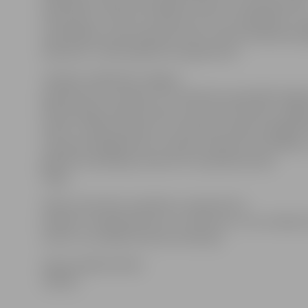
iepazīšanu veido savstarpējo izpratni un mazina esošo
stereotipus.
«Krievu romances ar savu vienkāršību un 
smeldzīgumu ļauj ieskaties krievu tautas dvēseles pla
dziļumos,» vēsta pasākuma organizatori.
«Rodņik» dalībnieki Jelgavā
apskatīs pili un kopā ar JST aktieriem apmeklēs Valg
Pareizticīgo sieviešu klosteri, pēc tam viesosies Jelg
teātrī uz tējas dzeršanu un sarunām, dienas noslēgum
vienosies kopējā krievu romanču vakarā ar Arni Miltiņu
gaidīti arī skatītāji, informē JST pārstāve Anete
Siņija.
Vakars tiek rīkots saistībā ar starpkultūru
projektu «Dialogi dzīvē un uz skatuves», kuru atbal
centrs un Latvijas Kultūras ministrija.
Ieejas pasākumā bez
maksas.