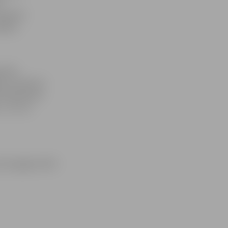
s
patieso
šajos
undes
avas studentu
ā dalībnieki
, uz kuru
sta Zemgales NVO