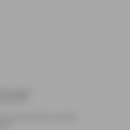
krievu romanču
ievu biedrību
alogu veicinošus pasākumus Zemgales
tojuma