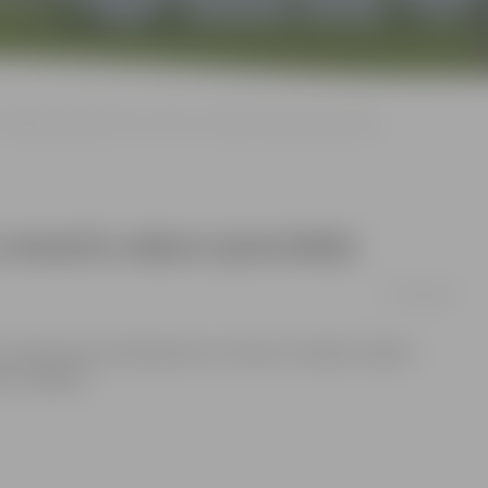
Studentu teātrī aicina uz krievu romanču vakaru (precizēta)
u romanču vakaru (precizēta)
07/10/2014
17 aicina visus interesentus uz krievu romanču vakaru
bu «Rodņik».