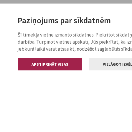
Paziņojums par sīkdatnēm
Šī tīmekļa vietne izmanto sīkdatnes. Piekrītot sīkdat
darbība. Turpinot vietnes apskati, Jūs piekrītat, ka i
jebkurā laikā varat atsaukt, nodzēšot saglabātās sīkd
APSTIPRINĀT VISAS
PIELĀGOT IZVĒL
Kontakti
Jelgavas valstp
Lielā iela 11