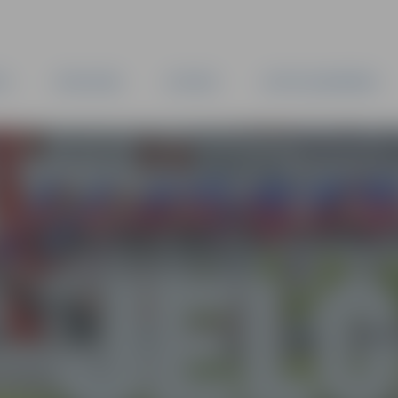
TA
PAŠVALDĪBA
IESTĀDES
KAPITĀLSABIEDRĪBAS