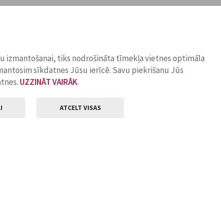
ņu izmantošanai, tiks nodrošināta tīmekļa vietnes optimāla
zmantosim sīkdatnes Jūsu ierīcē. Savu piekrišanu Jūs
atnes.
UZZINĀT VAIRĀK
.
I
ATCELT VISAS
Klientu apkalpošana
ilsētas pašvaldība
Darba laiks
, Jelgava, LV-3001
Pirmdienās
8.00 - 18.00