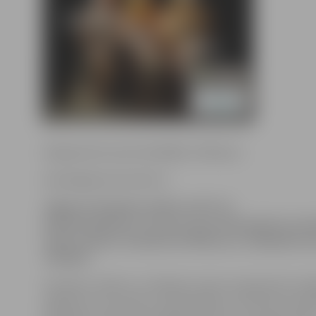
(Organizatori precizē pēdējo rindkopu.)
www.jelgavasvestnesis.lv
Jelgavas Studentu teātris (JST) 11.
oktobrī pulksten 17 aicina visus interesentus uz 
vakaru kopā ar mūziķi Arni Miltiņu un Jēkabpils kr
«Rodņik».
Studentu teātris un «Rodņik»
īsteno starpkultūru di
reģionā un caur krievu mentalitātes un kultūras man