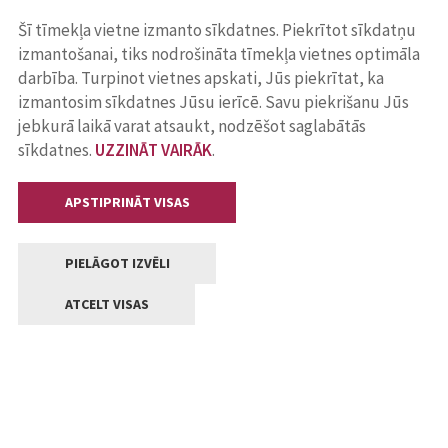
Šī tīmekļa vietne izmanto sīkdatnes. Piekrītot sīkdatņu
izmantošanai, tiks nodrošināta tīmekļa vietnes optimāla
darbība. Turpinot vietnes apskati, Jūs piekrītat, ka
izmantosim sīkdatnes Jūsu ierīcē. Savu piekrišanu Jūs
jebkurā laikā varat atsaukt, nodzēšot saglabātās
sīkdatnes.
UZZINĀT VAIRĀK
.
APSTIPRINĀT VISAS
PIELĀGOT IZVĒLI
ATCELT VISAS