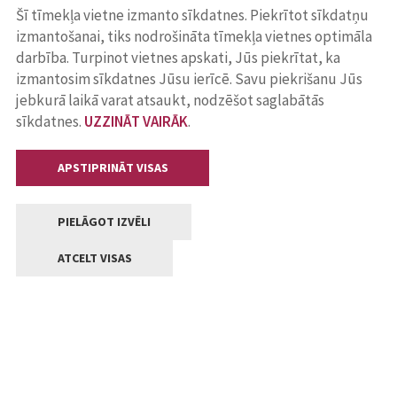
Šī tīmekļa vietne izmanto sīkdatnes. Piekrītot sīkdatņu
izmantošanai, tiks nodrošināta tīmekļa vietnes optimāla
darbība. Turpinot vietnes apskati, Jūs piekrītat, ka
izmantosim sīkdatnes Jūsu ierīcē. Savu piekrišanu Jūs
jebkurā laikā varat atsaukt, nodzēšot saglabātās
sīkdatnes.
UZZINĀT VAIRĀK
.
APSTIPRINĀT VISAS
PIELĀGOT IZVĒLI
ATCELT VISAS