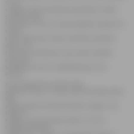
un viņu
vecākiem svētku koordinatores pasniedza ar svētku
simboliku rotātu
baltu pledu un krūzi. «Pēc desmit gadiem mazajai Tīnai
varēsiet
stāstīt, kāpēc kaste rotāta ar skaitli 90,» pasniedzot
dāvanu, teic
Elīna. Kaut arī māmiņa par viņas mazulim sarūpēto
dāvanu bija
pārsteigta, viņa teica: «Lielākā dāvana jau man ir
bērniņš.»
Kopumā šī gada 18. novembrī Latvijā
piedzima 47 mazuļi – Latvijas valsts 90. dzimšanas dienā
Rīgā
pasaulē nākuši 20, Valmierā seši bērni, Liepājā – četri,
Dobelē un
Kuldīgā – pa trim mazuļiem, Bauskā – divi, bet
Daugavpilī, Rēzeknē,