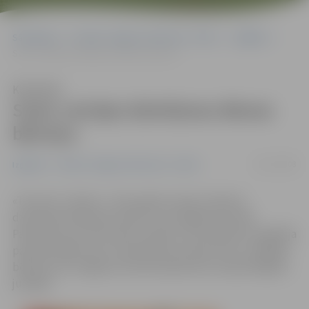
Sākumlapa
Portāla “Jelgavas Vēstnesis” arhīvs
Izglītība
Sveic Latvijas dzimšanas dienas bērniņu
Klausīties
Sveic Latvijas dzimšanas dienas
bērniņu
20/11/2008
Izglītība
Portāla “Jelgavas Vēstnesis” arhīvs
«Tas taču ir skaisti – katru gadu manas meitiņas
dzimšanas dienā būs salūts!» teic jelgavniece Aija
Paslauska, kas tieši valsts svētkos, 18. novembrī, sagaidīja
pasaulē nākam savu trešo bērniņu. Mazā Tīna ir vienīgais
bērniņš, kas Jelgavas slimnīcā piedzima Latvijas 90 gadu
jubilejā.