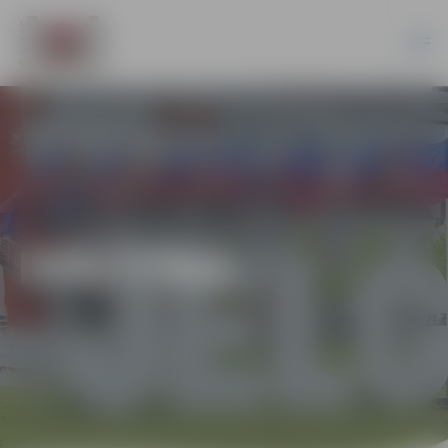
IZGLĪTĪBA