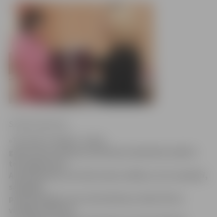
Sintija Čepanone
«Tas taču ir skaisti – katru
gadu manas meitiņas dzimšanas dienā būs salūts!»
teic jelgavniece
Aija Paslauska, kas tieši valsts svētkos, 18. novembrī,
sagaidīja
pasaulē nākam savu trešo bērniņu. Mazā Tīna ir
vienīgais bērniņš,