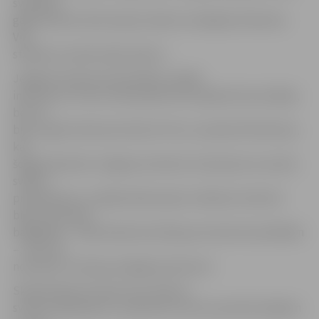
svētkiem
gāja skatīties tētis kopā ar abiem vecākajiem bērniem.
Viņi
stāstīja, ka salūts bijis skaists.»
Jelgavas slimnīcas Dzemdību nodaļā
informē, ka Tīna ne tikai piedzimusi apaļā valsts jubilejā,
bet arī
bijis «apaļš» bērniņš slimnīcā. Proti, viņa bija 750. bērniņš,
kas
šogad piedzimis Jelgavas slimnīcā. Interesanti, ka valsts
svētku
priekšvakars un nākamā diena pēc svētkiem slimnīcā
bijusi mazuļiem
bagātākas – abās dienās katrā bija pa četrām dzemdībām
–, taču 18.
novembrī Tīna bija vienīgā jaundzimusī.
Skaistā dāvanu kastē, kas rotāta ar
svinību logotipiem un pārsieta ar lenti, jaundzimušajiem