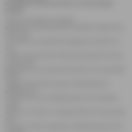
kas Jelgavas slimnīcā piedzima Latvijas 90 gadu
jubilejā.
Šodien, 20. novembrī, Latvijas 90.
gadadienas koordinatores Elīna Lazdāne un Līga Ivanova
visā Latvijā
sveica bērnus, kas piedzimuši šā gada 18. novembrī, un
viņu
vecākus. Kopumā valsts svētkos pasaulē nāca 47 mazuļi,
tostarp mazā
jelgavniece Tīna, kas piedzima pulksten 7.35 un bija 3460
gramus
smaga un 54 centimetrus gara. «Patiesībā bērniņu
gaidījām jau 14.
novembrī. Taču viņa izvēlējās piedzimt 18. Pirmdienas
vakarā
atbraucu uz slimnīcu un nākamās dienas rīta viņa jau bija
klāt,»
teic Aija un nosaka: «Uguņošanu Jelgavā par godu valsts