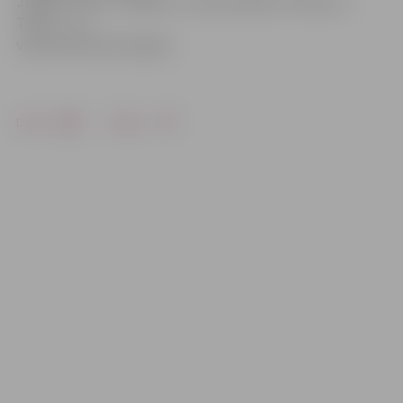
Jelgavā, Cēsīs, Limbažos, Ludzā, Madonā, Preiļos un
Talsos – pa
vienam jaundzimušajam.
Drukāt
Dalīties