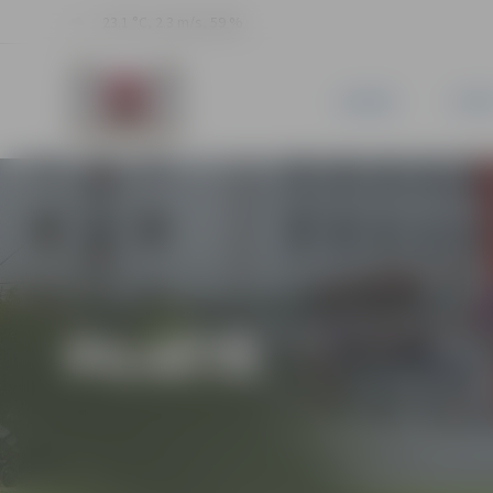
23.1 °C, 2.3 m/s, 59 %
JAUNUMI
PILSĒ
PILSĒTĀ