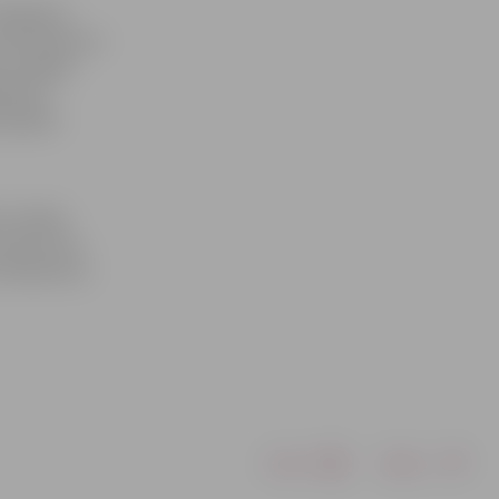
Margarita
unos pilsoņus
as nodaļas
grāmatu
aunajiem
 Latvijas
ts pēc tam,
s eksāmenus
Drukāt
Dalīties