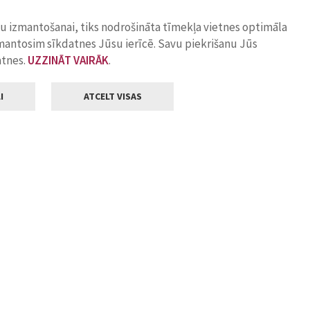
ņu izmantošanai, tiks nodrošināta tīmekļa vietnes optimāla
zmantosim sīkdatnes Jūsu ierīcē. Savu piekrišanu Jūs
atnes.
UZZINĀT VAIRĀK
.
I
ATCELT VISAS
Klientu apkalpošana
ilsētas pašvaldība
Darba laiks
, Jelgava, LV-3001
Pirmdienās
8.00 - 18.00
Otrdienās
8.00 - 17.00
22
Trešdienās
8.00 - 17.00
va.lv
Ceturtdienās
8.00 - 17.00