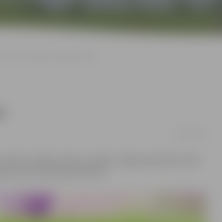
Sveikti seši jaunie Latvijas pilsoņi
i
08/11/2019
un dodot svinīgo zvērestu, šodien Jelgavas pilsētas domē
ieguvuši naturalizācijas kārtībā.