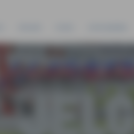
TA
PAŠVALDĪBA
IESTĀDES
KAPITĀLSABIEDRĪBAS