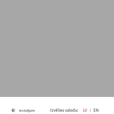
Izvēlies valodu:
LV
EN
Iestatījumi