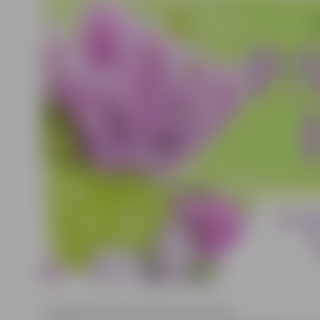
Svinīgo solījumu šodien deva Tamāra