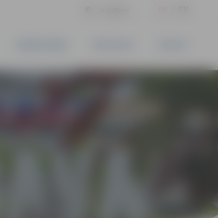
LV
EN
Iestatījumi
UZŅĒMĒJDARBĪBA
PAKALPOJUMI
KONTAKTI