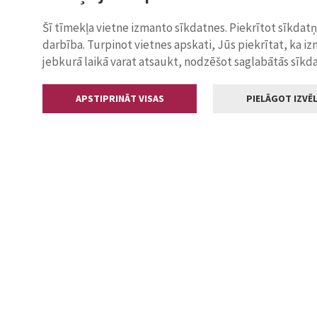
Šī tīmekļa vietne izmanto sīkdatnes. Piekrītot sīkdat
darbība. Turpinot vietnes apskati, Jūs piekrītat, ka i
jebkurā laikā varat atsaukt, nodzēšot saglabātās sīkd
APSTIPRINĀT VISAS
PIELĀGOT IZVĒL
Kontakti
Jelgavas valstp
Lielā iela 11
+371 630055
pasts@jelga