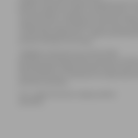
Grigorjeva, Valentīna Timošenko, Nadežda Vidovska, 
Kokurina, Aleksejs Černobabs un Dmitrijs Šmirjovs. Ja
sveica Pilsonības un migrācijas lietu pārvaldes Jelgav
vadītāja Inese Pučeta, pasniedzot viņiem ziedus un 
«Latvijas 100 skaistākās vietas». Jelgavas pašvaldība j
pilsoņiem dāvināja arī lietussargu.
Jāatgādina, ka personai, kuru uzņem Latvijas
pilsonībā naturalizācijas kārtībā, zvērests par uzticību
Republikai jādod svinīgā ceremonijā. Solījums tiek do
kad pretendents jau ir nokārtojis visus nepieciešamo
pilsonības saņemšanai.
Foto: «Jelgavas Vēstnesis»/Jelgavas pilsētas
pašvaldība