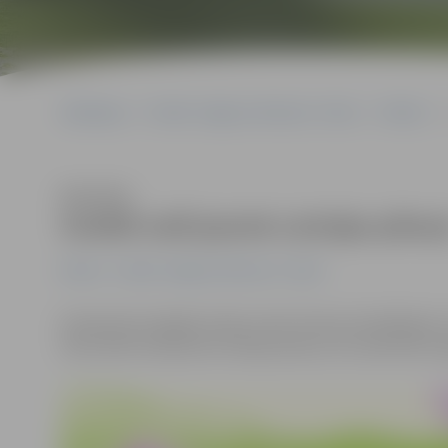
Sākumlapa
Portāla “Jelgavas Vēstnesis” arhīvs
Pilsētā
Klausīties
Sveikti seši jaunie Latvijas pilsoņ
Pilsētā
Portāla “Jelgavas Vēstnesis” arhīvs
Vienojoties kopīgā Latvijas valsts himnas dziedāšanā 
tika sveikti seši jaunie Latvijas pilsoņi, kuri pilsonību 