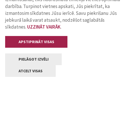
darbība. Turpinot vietnes apskati, Jūs piekrītat, ka
izmantosim sīkdatnes Jūsu ierīcē. Savu piekrišanu Jūs
jebkurā laikā varat atsaukt, nodzēšot saglabātās
sīkdatnes.
UZZINĀT VAIRĀK
.
APSTIPRINĀT VISAS
PIELĀGOT IZVĒLI
ATCELT VISAS
Kontakti