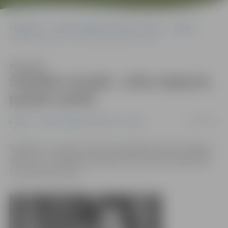
Sākumlapa
Portāla “Jelgavas Vēstnesis” arhīvs
Kultūra
Svētdien muzejā – arfas ceļojums pasaku zemēs
Klausīties
Svētdien muzejā – arfas ceļojums
pasaku zemēs
09/04/2015
Kultūra
Portāla “Jelgavas Vēstnesis” arhīvs
Svētdien, 12. aprīlī, pulksten 15 Ģederta Eliasa Jelgavas
Vēstures un mākslas muzejā notiks arfistes Jekaterinas
Suvorovas koncerts.