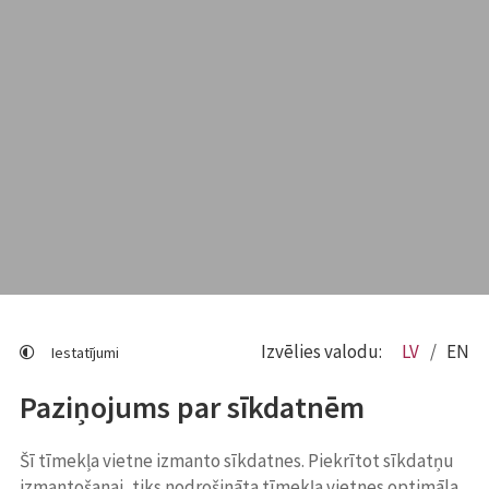
Izvēlies valodu:
LV
EN
Iestatījumi
Paziņojums par sīkdatnēm
Šī tīmekļa vietne izmanto sīkdatnes. Piekrītot sīkdatņu
izmantošanai, tiks nodrošināta tīmekļa vietnes optimāla