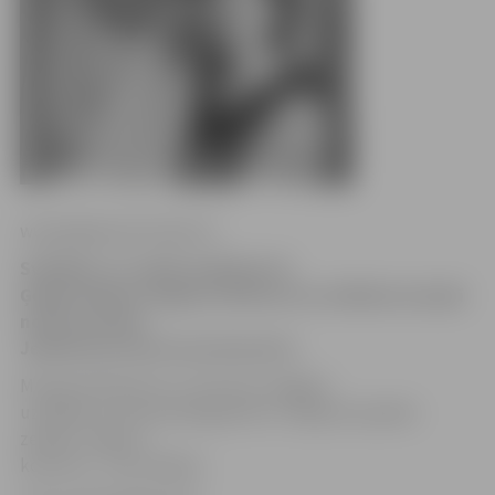
www.jelgavasvestnesis.lv
Svētdien, 12. aprīlī, pulksten 15
Ģederta Eliasa Jelgavas Vēstures un mākslas muzejā
notiks arfistes
Jekaterinas Suvorovas koncerts.
Muzejs informē, ka J.Suvorova Jelgavā
uzstāsies ar koncertprogrammu «Ceļojums pasaku
zemēs». Ieeja uz
koncertu – bez maksas.