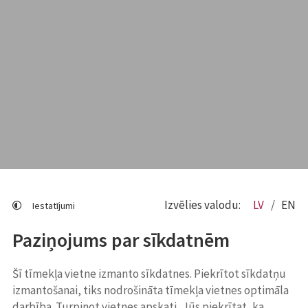
Izvēlies valodu:
LV
EN
Iestatījumi
Paziņojums par sīkdatnēm
Šī tīmekļa vietne izmanto sīkdatnes. Piekrītot sīkdatņu
izmantošanai, tiks nodrošināta tīmekļa vietnes optimāla
darbība. Turpinot vietnes apskati, Jūs piekrītat, ka