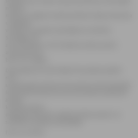
septiņos reisos. Tāpat izmaiņas paredzētas arī 28 vietējās
nozīmes
maršrutos Jelgavas novadā, piemēram, Elejas, Kalnciema
un Oglaines
virzienā, kur pasažieru pārvadājumus nodrošina
SIA «Migar», kā
arī AS «Nordeka» un SIA «Dobeles autobusu parks»
autobusiem, kas
brauc caur Jelgavu.
Dažos gadījumos iedzīvotājiem būs pieejami papildu
reisi,
savukārt dažos maršrutos reisu skaits var tikt samazināts.
Iedzīvotāji aicināti pirms brauciena atkārtoti pārbaudīt
aktuālo
kustības sarakstu
mājaslapas www.atd.lv sadaļā «Kustības saraksti» vai
sazināties ar pasažieru pārvadātāju.
Foto: no JV arhīva