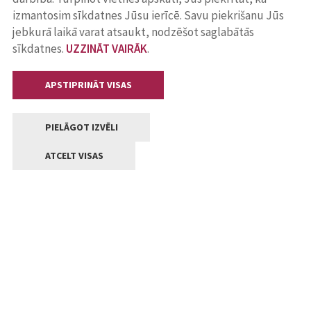
izmantosim sīkdatnes Jūsu ierīcē. Savu piekrišanu Jūs
jebkurā laikā varat atsaukt, nodzēšot saglabātās
sīkdatnes.
UZZINĀT VAIRĀK
.
APSTIPRINĀT VISAS
PIELĀGOT IZVĒLI
ATCELT VISAS
Kontakti