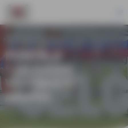
PORTĀLA
“JELGAVAS
VĒSTNESIS”
ARHĪVS