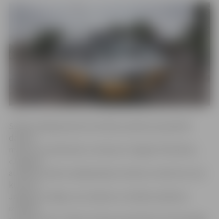
Svētku laikā grozījumi kustības sarakstos paredzēti
daudzu
maršrutu autobusiem, tostarp arī Jelgavā. Piemēram,
«Jelgavas
autobusu parka» apkalpotajos autobusu maršrutos, kas
kursē no
Jelgavas uz Rīgu, Auci, Bausku un Dobeli, plānotas
izmaiņas