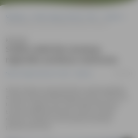
Sākumlapa
Portāla “Jelgavas Vēstnesis” arhīvs
Satiksme
Svētku laikā būs izmaiņas reģionālo autobusu maršrutos
Klausīties
Svētku laikā būs izmaiņas
reģionālo autobusu maršrutos
23/12/2017
Portāla “Jelgavas Vēstnesis” arhīvs
Satiksme
Svētku laikā no 23. decembra līdz 2. janvārim gaidāmas
izmaiņas vairāk nekā 500 reģionālo autobusu maršrutos,
tostarp arī Jelgavas reisos. Iedzīvotāji aicināti pirms
brauciena pārbaudīt aktuālos autobusu kustības
sarakstus, norāda SIA «Autotransporta direkcija»
pārstāve Zane Plone.