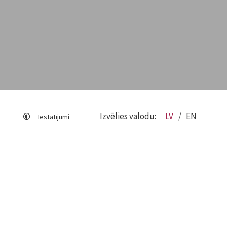
Izvēlies valodu:
LV
EN
Iestatījumi