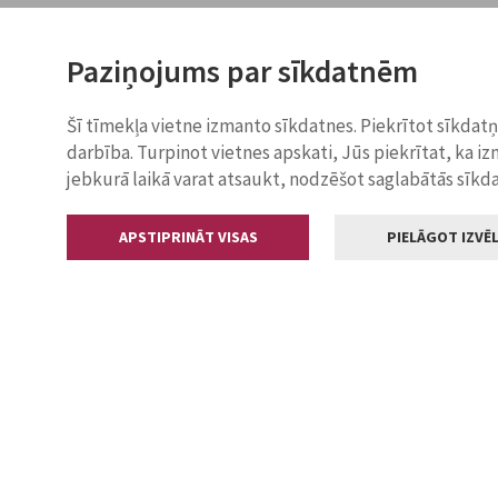
Paziņojums par sīkdatnēm
Šī tīmekļa vietne izmanto sīkdatnes. Piekrītot sīkdat
darbība. Turpinot vietnes apskati, Jūs piekrītat, ka i
jebkurā laikā varat atsaukt, nodzēšot saglabātās sīkd
APSTIPRINĀT VISAS
PIELĀGOT IZVĒL
Kontakti
Jelgavas valstp
Lielā iela 11