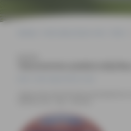
Sākumlapa
Portāla “Jelgavas Vēstnesis” arhīvs
Pilsētā
Klausīties
Taksometriem piedāvā atšķirības
Pilsētā
Portāla “Jelgavas Vēstnesis” arhīvs
Jelgavas domes deputāti šodien apstiprināja lēmumu,
atšķirības zīmes – logo – realizāciju.