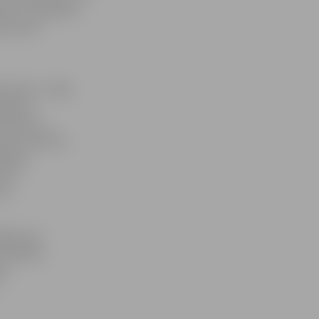
etru atšķirības
ās puses
sometru. Tajās
kļaujot
braukumu.
notās vērtības
kļaujot
undu.
em.
ties par
zvēlēties:
ēc