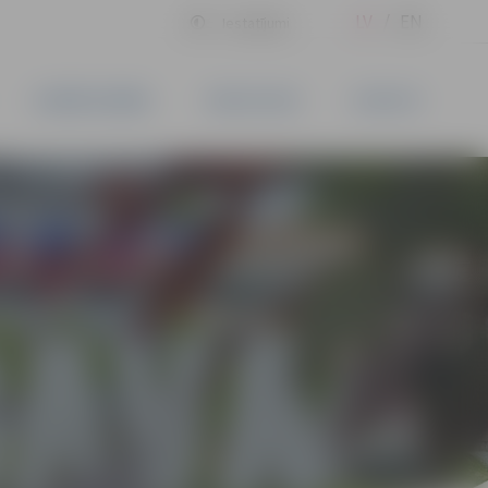
LV
EN
Iestatījumi
UZŅĒMĒJDARBĪBA
PAKALPOJUMI
KONTAKTI