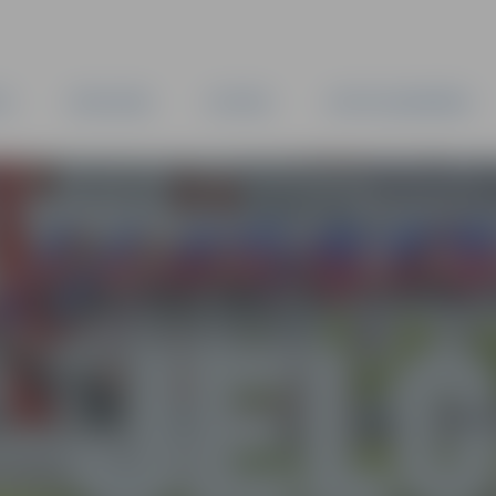
TA
PAŠVALDĪBA
IESTĀDES
KAPITĀLSABIEDRĪBAS