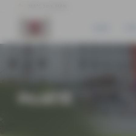
26.8 °C, 2 m/s, 63.6 %
JAUNUMI
PILSĒ
PILSĒTĀ