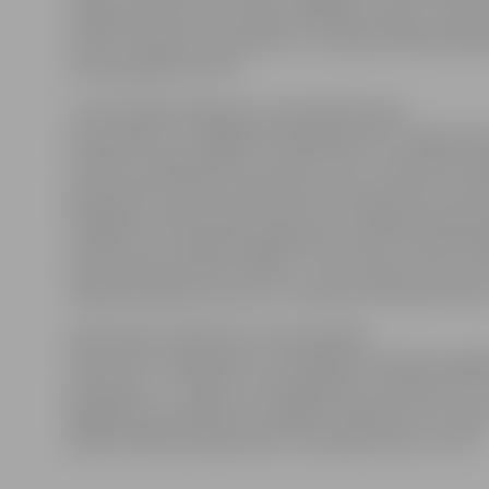
nolīgtā taksometra stundas stāvēšanas maksu. Taksom
zīmes izvietojums paredzēts uz transportlīdzekļa lab
aizmugurējām durvīm.
1. aprīlī stājās spēkā jauna maksimālā maksa
par pasažieru un bagāžas pārvadājumiem ar vieglo tak
noteikts vienāds dienas un nakts tarifs – 60 santīmi (ie
pievienotās vērtības nodokli) par viena kilometra no
Iekāpšanas maksa taksometrā ir lats (iekļaujot pievie
nodokli), bet stāvēšana (gaidīšana) maršruta laikā (ie
pievienotās vērtības nodokli) – pieci lati par vienu st
Jelgavā patlaban licences ir izņemtas 150 taksometri
Apstiprināto atšķirības zīmi pašvaldība
taksometru pakalpojumu sniedzējiem piedāvās iegādā
pašizmaksu – 4 latiem, taču jāpiebilst, ka taksisti var i
iegādāties pašvaldības izstrādāto atšķirības zīmi vai p
apstiprinātā parauga pasūtīt tās izgatavošanu citviet.