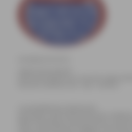
www.jelgavasvestnesis.lv
Jelgavas domes deputāti
šodien apstiprināja lēmumu, kas paredz Jelgavas pilsē
taksometru atšķirības zīmes – logo – realizāciju.
Jau iepriekšējā domes sēdē deputāti
apstiprināja to, kāda izskatīsies taksometru atšķirības
iekļauta informācija par taksometra dienas un nakts l
maksu, norādot taksometra nolīgšanas, viena kilome