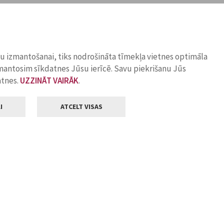
ņu izmantošanai, tiks nodrošināta tīmekļa vietnes optimāla
zmantosim sīkdatnes Jūsu ierīcē. Savu piekrišanu Jūs
atnes.
UZZINĀT VAIRĀK
.
I
ATCELT VISAS
Klientu apkalpošana
ilsētas pašvaldība
Darba laiks
, Jelgava, LV-3001
Pirmdienās
8.00 - 18.00