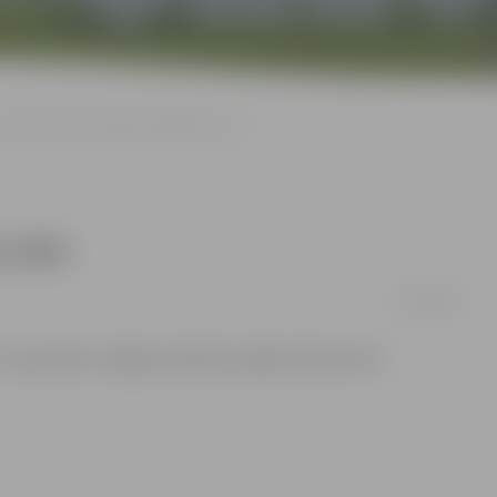
Taksometriem piedāvā atšķirības zīmi
 zīmi
22/05/2008
 kas paredz Jelgavas pilsētas vieglo taksometru