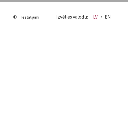
Izvēlies valodu:
LV
EN
Iestatījumi
Lapas karte
Viegli lasīt
Sociālo mediju lietošana