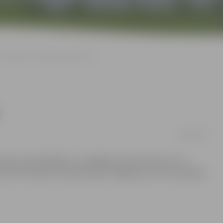
aksometros būs jāizsniedz čeki
28/05/2008
asažieru pārvadāšanu ar vieglajiem taksometriem. Tas
ienu klientiem būs jāizsniedz obligāti, ja vien konkrētajā