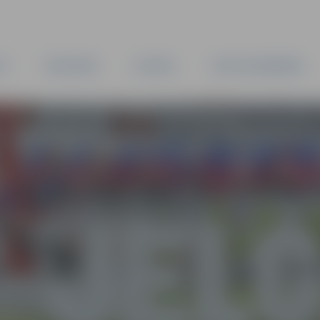
TA
PAŠVALDĪBA
IESTĀDES
KAPITĀLSABIEDRĪBAS