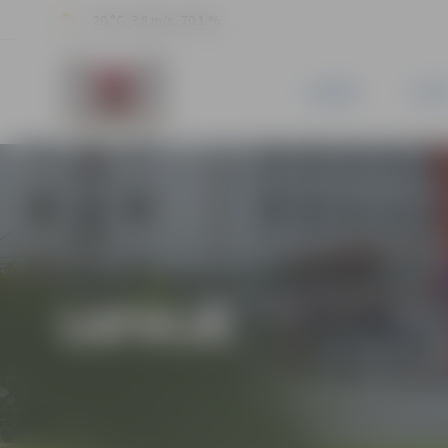
20 °C, 3.8 m/s, 70.1 %
JAUNUMI
PILSĒ
LATVIJĀ