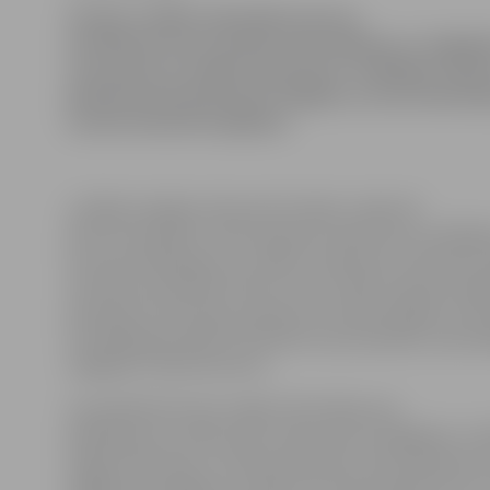
Otrdien valdība atbalstījusi jaunos
noteikumus par pasažieru pārvadāšanu ar vieglaj
Tas paredz, ka vieglo taksometru vadītājiem čeki 
klientiem būs jāizsniedz obligāti, ja vien konkrēt
tas būs tehniski iespējams.
Ja šādas iespējas taksometrā nebūs, tāpat kā
līdz šim pasažieris varēs pieprasīt taksometra vadītāj
kvīti par pakalpojumu, skaidro Satiksmes ministrijas 
attiecību speciāliste Elīna Circene. Šāds tiesiskais re
paredzēts ministrijas saskaņā ar Autopārvadājumu li
izstrādātajā projektā «Noteikumi par pasažieru pārva
vieglajiem taksometriem».
Lai pasažieriem ļautu iegūt informāciju par
pakalpojuma cenām pirms taksometra nolīgšanas, note
vieglo taksometru virsbūves jāizvieto informācija par 
bagāžas pārvadājumu tarifiem. Šīs informācijas burtu 