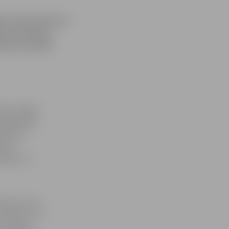
iem taksometriem.
par braucienu
ajā automobilī
am izsniegt
sabiedrisko
gulējums
kumu
dāšanu ar
ikts, ka uz
pasažieru un
un ciparu