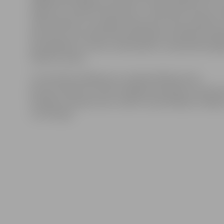
augstums noteikts 40 milimetri. Telefoniski izsaucot
varēs pieprasīt, lai vieglais taksometrs būtu aprīkots 
aktos par ceļu satiksmi paredzētajiem drošības līdze
pārvadāšanai, vai tiktu nodrošināts ar maksimāli iespē
sēdvietu skaitu.
Lai mazinātu pārkāpumus nodarbinātības jomā,
jaunie noteikumi uzliek vadītājam pienākumu pilnvaro
iestādes amatpersonai uzrādīt ar pārvadātāju noslēg
vai tā kopiju.