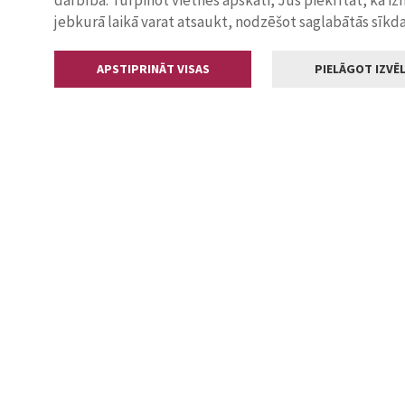
darbība. Turpinot vietnes apskati, Jūs piekrītat, ka i
jebkurā laikā varat atsaukt, nodzēšot saglabātās sīkd
APSTIPRINĀT VISAS
PIELĀGOT IZVĒL
Kontakti
Jelgavas valstp
Lielā iela 11
+371 630055
pasts@jelga