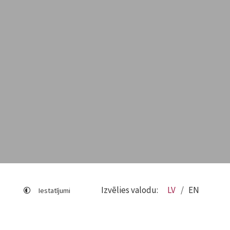
Izvēlies valodu:
LV
EN
Iestatījumi