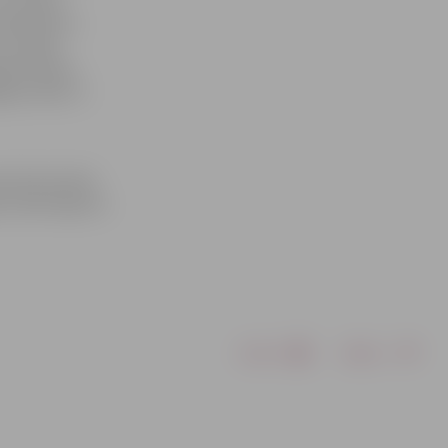
 taksometru,
ar tiesību
kļiem bērnu
jamo (līdz 7)
tai kontroles
tu darba līgumu
Drukāt
Dalīties