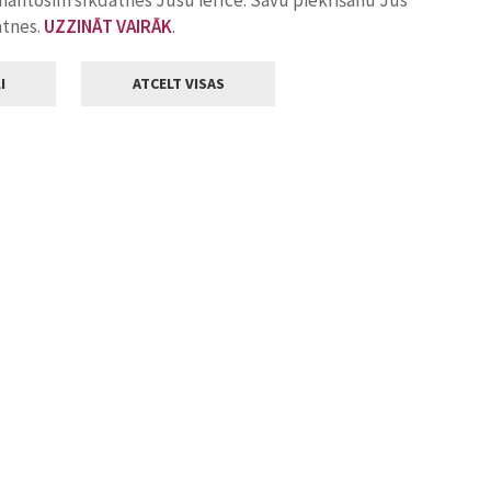
zmantosim sīkdatnes Jūsu ierīcē. Savu piekrišanu Jūs
atnes.
UZZINĀT VAIRĀK
.
I
ATCELT VISAS
Klientu apkalpošana
ilsētas pašvaldība
Darba laiks
, Jelgava, LV-3001
Pirmdienās
8.00 - 18.00
Otrdienās
8.00 - 17.00
22
Trešdienās
8.00 - 17.00
va.lv
Ceturtdienās
8.00 - 17.00
Piektdienās
8.00 - 14.30