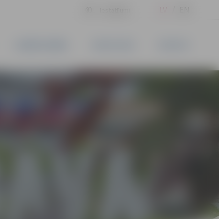
LV
EN
Iestatījumi
UZŅĒMĒJDARBĪBA
PAKALPOJUMI
KONTAKTI