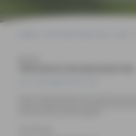
Sākumlapa
Portāla “Jelgavas Vēstnesis” arhīvs
Latvijā
T
Klausīties
Taksometros būs jāizsniedz čeki
Latvijā
Portāla “Jelgavas Vēstnesis” arhīvs
Otrdien valdība atbalstījusi jaunos noteikumus par p
paredz, ka vieglo taksometru vadītājiem čeki par brauc
automobilī tas būs tehniski iespējams.
Anna Afanasjeva