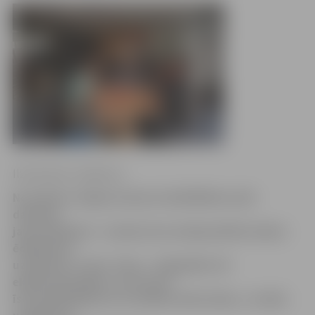
Ilze Knusle-Jankevica
No oktobra Jelgavas Sporta hallē Mātera ielā
darbojas
jauna kafejnīca – konkursā uzvarēja pilsētā zināms
ēdināšanas
uzņēmums «Tami–Tami». «Pagaidām vēl
eksperimentējam, lai atrastu
īsto piedāvājumu un noteiktu darba laiku,» norāda