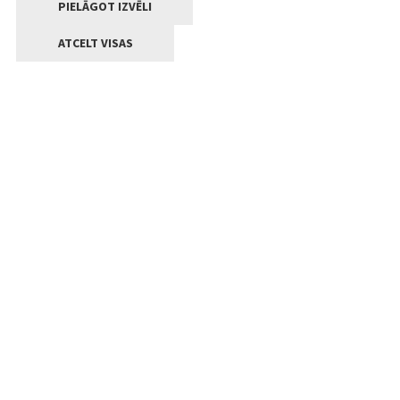
PIELĀGOT IZVĒLI
ATCELT VISAS
Kontakti
Jelgavas valstpilsētas pašvaldība
Lielā iela 11, Jelgava, LV-3001
+371 63005522
pasts@jelgava.lv
Klientu apkalpošana