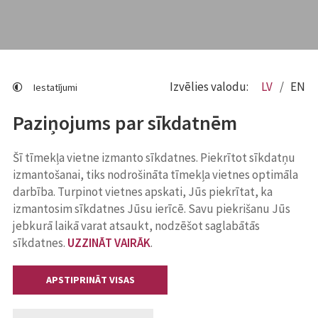
Izvēlies valodu:
LV
EN
Iestatījumi
Paziņojums par sīkdatnēm
Šī tīmekļa vietne izmanto sīkdatnes. Piekrītot sīkdatņu
izmantošanai, tiks nodrošināta tīmekļa vietnes optimāla
darbība. Turpinot vietnes apskati, Jūs piekrītat, ka
izmantosim sīkdatnes Jūsu ierīcē. Savu piekrišanu Jūs
jebkurā laikā varat atsaukt, nodzēšot saglabātās
sīkdatnes.
UZZINĀT VAIRĀK
.
APSTIPRINĀT VISAS