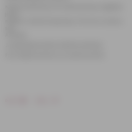
Kafejnīca piedzīvojusi arī vizuālas pārmaiņas. Sagādātas
jaunas
mēbeles, izveidota lete gar logu. «Pie mums ir saulains,»
saka
A.Tamisārs.
Jaunajā kafejnīcā šobrīd strādā divi darbinieki.
Foto: Krišjānis Grantiņš un no uzņēmuma arhīva
Drukāt
Dalīties