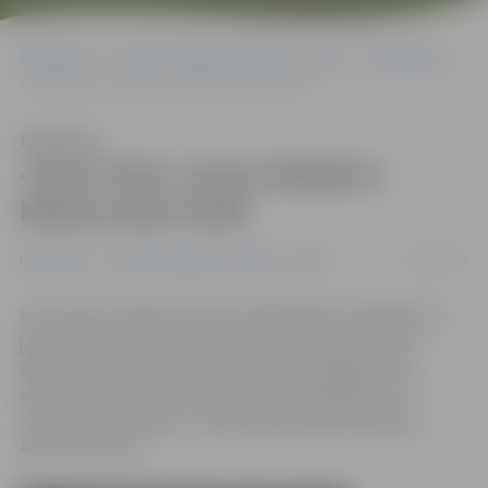
Sākumlapa
Portāla “Jelgavas Vēstnesis” arhīvs
Ekonomika
«Tami Tami» atver kafejnīcu Mātera ielas hallē
Klausīties
«Tami Tami» atver kafejnīcu
Mātera ielas hallē
20/10/2014
Ekonomika
Portāla “Jelgavas Vēstnesis” arhīvs
No oktobra Jelgavas Sporta hallē Mātera ielā darbojas
jauna kafejnīca – konkursā uzvarēja pilsētā zināms
ēdināšanas uzņēmums «Tami–Tami». «Pagaidām vēl
eksperimentējam, lai atrastu īsto piedāvājumu un
noteiktu darba laiku,» norāda uzņēmuma īpašnieks
Ainārs Tamisārs.