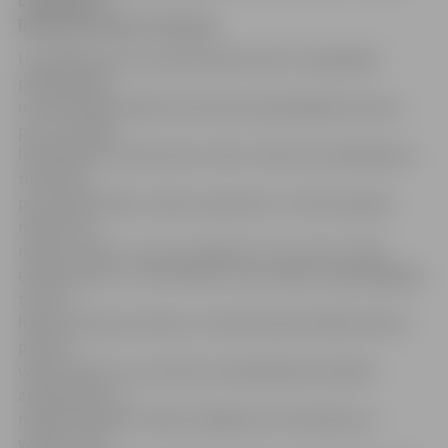
uzņēmuma
īpašnieks Ainārs Tamisārs.
Uzņēmējs atzīst, ka patiesībā nemaz īsti negribēja
paplašināties
un saimniekot hallē, bet konkursā piedalījās dulluma
pēc un drīzāk
lai pabikstītu konkurentus. Bet, tā kā viņu piedāvājums
tika atzīts
par piemērotāko, nācies sasparoties. «Astoņus gadus
neko jaunu
nebiju uzsācis, un nu jau nagi niez. Tas mums ir tāds
eksperiments,» tā A.Tamisārs. Viņš norāda, ka jāpielāgojas
tam, ka
halle atrodas pie skolas un darba dienās lielāko klientu
plūsmu
veido skolēni. Tas nozīmē, ka piedāvājumam jābūt
atbilstošam un
nekāda alkohola! «Mēs strādājam arī brīvdienās un
vakaros, kad