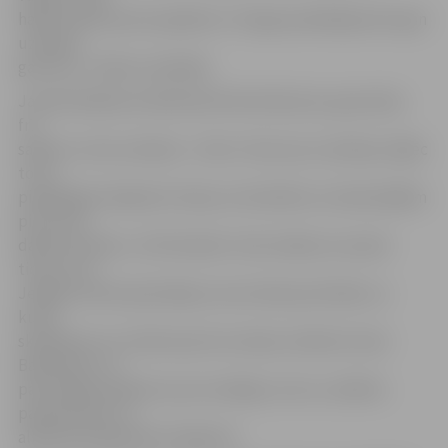
hallē notiek sporta pasākumi. Tad gan piedāvājumā ir gan
uzkodas,
gan alus,» stāsta uzņēmējs.
Jaunās kafejnīcas ēdienkartē dominē picas, grauzdiņi,
frī,
salāti un citas uzkodas. ««Tami–Tami» jau ir picērija, tāpēc
to arī
piedāvājam kafejnīcā. Griķus ar kotletēm un karbonādēm
pie mums
dabūt nevarēs,» tā A.Tamisārs. Viņš norāda, ka vasarā
ticies arī ar
Jelgavas Valsts ģimnāzijas, kas atrodas pie halles un
kuras
skolēniem tur notiek sporta stundas, direktori Inesi
Bandenieci un
pārrunājis jautājumus par veselīgu uzturu, skolēnu
paradumiem un
alkohola pieejamību kafejnīcā.