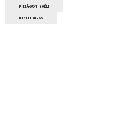
PIELĀGOT IZVĒLI
ATCELT VISAS
Kontakti
Jelgavas valstpilsētas pašvaldība
Lielā iela 11, Jelgava, LV-3001
+371 63005522
pasts@jelgava.lv
Klientu apkalpošana