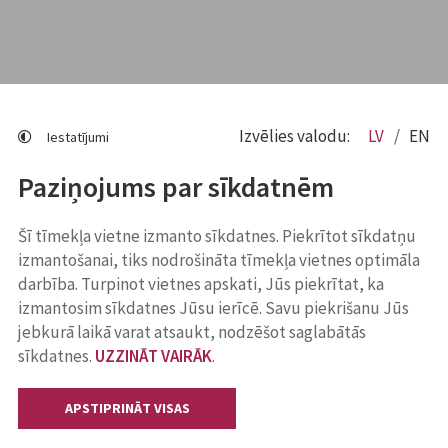
Izvēlies valodu:
LV
EN
Iestatījumi
Paziņojums par sīkdatnēm
Šī tīmekļa vietne izmanto sīkdatnes. Piekrītot sīkdatņu
izmantošanai, tiks nodrošināta tīmekļa vietnes optimāla
darbība. Turpinot vietnes apskati, Jūs piekrītat, ka
izmantosim sīkdatnes Jūsu ierīcē. Savu piekrišanu Jūs
jebkurā laikā varat atsaukt, nodzēšot saglabātās
sīkdatnes.
UZZINĀT VAIRĀK
.
APSTIPRINĀT VISAS