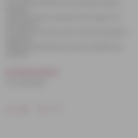
citus,» informē bibliotēkā. Dati kalendāram iegūti no
bibliotēkā
veidotās datubāzes «Ievērojami cilvēki Jelgavā», kas
šobrīd apkopo
informāciju par 1278 personām. Datubāze pastāvīgi tiek
papildināta,
tādēļ pilsētas bibliotēka aicina ikvienu piedalīties tās
veidošanā.
Novadnieku kalendārs
Foto: publicitātes
Drukāt
Dalīties