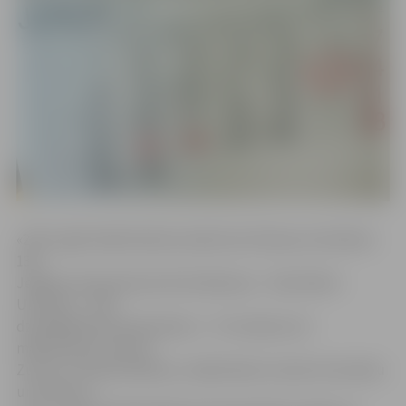
«2017. gadā māksliniekam Ģedertam Eliasam atzīmēsim
130,
Jelgavas Goda pilsonei Elzai Radziņai – 100, Kārlim
Ulmanim – 140,
dziedātājai Norai Bumbierei – 70. Sveiksim arī
mākslinieces Sarmīti
Zuteri un Silviju Meškoni, mākslinieku Gunāru Ezernieku
un daudzus