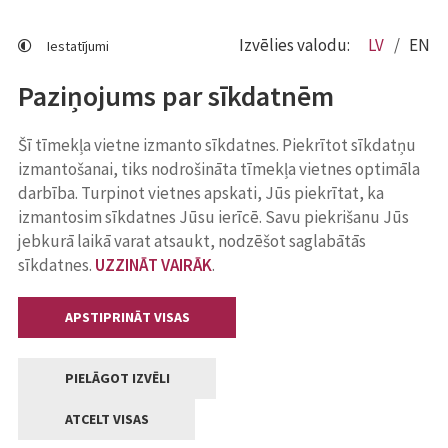
Izvēlies valodu:
LV
EN
Iestatījumi
Paziņojums par sīkdatnēm
Šī tīmekļa vietne izmanto sīkdatnes. Piekrītot sīkdatņu
izmantošanai, tiks nodrošināta tīmekļa vietnes optimāla
darbība. Turpinot vietnes apskati, Jūs piekrītat, ka
izmantosim sīkdatnes Jūsu ierīcē. Savu piekrišanu Jūs
jebkurā laikā varat atsaukt, nodzēšot saglabātās
sīkdatnes.
UZZINĀT VAIRĀK
.
APSTIPRINĀT VISAS
PIELĀGOT IZVĒLI
ATCELT VISAS