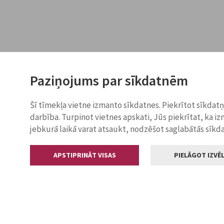
Paziņojums par sīkdatnēm
Šī tīmekļa vietne izmanto sīkdatnes. Piekrītot sīkdat
darbība. Turpinot vietnes apskati, Jūs piekrītat, ka i
jebkurā laikā varat atsaukt, nodzēšot saglabātās sīkd
APSTIPRINĀT VISAS
PIELĀGOT IZVĒL