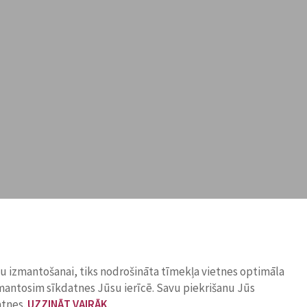
ņu izmantošanai, tiks nodrošināta tīmekļa vietnes optimāla
zmantosim sīkdatnes Jūsu ierīcē. Savu piekrišanu Jūs
atnes.
UZZINĀT VAIRĀK
.