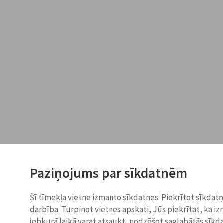
Paziņojums par sīkdatnēm
Šī tīmekļa vietne izmanto sīkdatnes. Piekrītot sīkdat
darbība. Turpinot vietnes apskati, Jūs piekrītat, ka i
jebkurā laikā varat atsaukt, nodzēšot saglabātās sīkd