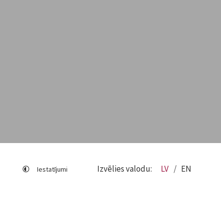
Izvēlies valodu:
LV
EN
Iestatījumi