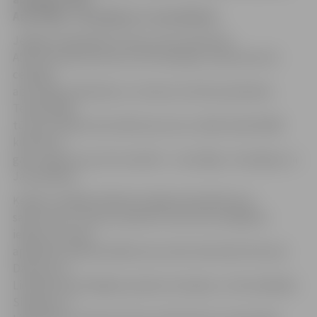
Austrāliju, Tasmāniju un Jaunzēlandi.
Jelgavas reģionālā Tūrisma centra pārstāve
Alise Ozoliņa informē, ka P.Strūbergs ir pazīstams kā
ceļotājs,
aizrautīgs stāstnieks un cittautu kultūras pētnieks.
Tematiskajā
tūrisma vakarā viņš stāstīs par savu vairāk nekā 18 000
kilometru
garo ceļojumu pa trim valstīm – Austrāliju, Tasmāniju un
Jaunzēlandi.
Ķenguru pēdām klātā Austrālija tiek dēvēta par
sapņu zemi. Tūrisma vakarā šo valsti būs iespējams
iepazīt no balto
apkaklīšu pilsētas Melburnas valsts dienvidos līdz pat
Darvinai un
Ličfīldas Nacionālajam parkam ziemeļos, no fascinējošās
Sidnejas un