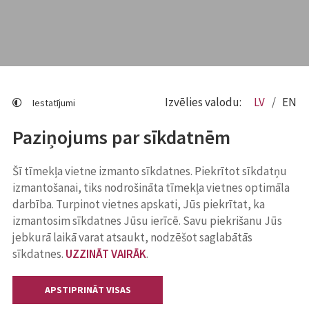
Izvēlies valodu:
LV
EN
Iestatījumi
Paziņojums par sīkdatnēm
Šī tīmekļa vietne izmanto sīkdatnes. Piekrītot sīkdatņu
izmantošanai, tiks nodrošināta tīmekļa vietnes optimāla
darbība. Turpinot vietnes apskati, Jūs piekrītat, ka
izmantosim sīkdatnes Jūsu ierīcē. Savu piekrišanu Jūs
jebkurā laikā varat atsaukt, nodzēšot saglabātās
sīkdatnes.
UZZINĀT VAIRĀK
.
APSTIPRINĀT VISAS