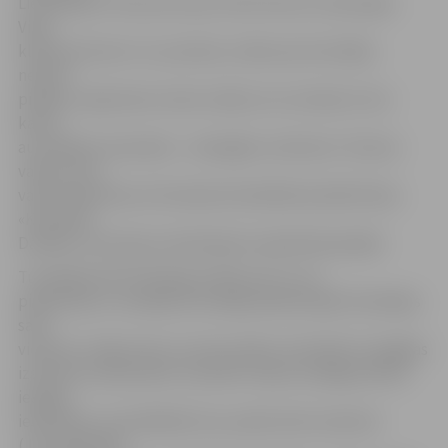
Lielā barjeru rifa austrumos, līdz Pertai un slavenajai
Viļņa
klintij rietumos. Un, protams, stāsts par Austrāliju
nebūtu
pilnīgs, nepieminot valsts vidieni, kur atrodas Urulu
kalns,
austrāliešu iezemiešu – aborigēnu svētvieta. Tūrisma
vakara viesi
varēs ieskatīties arī latvieša Arvīda Blūmentāla filmas
«Krokodils
Dandijs» prototipa izveidotajā muzejā Koberpedijā.
Turpinājumā P.Strūbergs stāstīs par to, ko
piedzīvojis un redzējis Austrālijai piederošajā Tasmānijas
salā –
vietā, kur mājo velns un senos laikos izmitināti no Anglijas
izsūtītie noziedznieki. Savukārt vakara noslēgumā būs
iespēja
ieskatīties Jaunzēlāndē, kas, pateicoties maoriem
(Jaunzēlandes