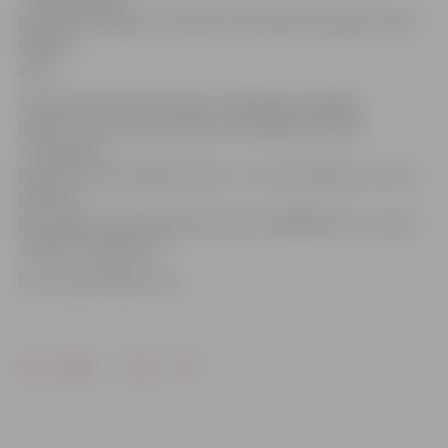
pirmiedzīvotājiem), poētiski tiek dēvēta par garā, baltā
mākoņa
zemi.
Tematiskais tūrisma vakars «Pa ķenguru pēdām»
notiks 27. novembrī pulksten 18 Jelgavas Svētās
Trīsvienības
baznīcas tornī. Dalības maksa – € 3, pirmsskolas vecuma
bērniem –
bez maksas. Pieteikšanās pa tālruni 63005447 vai e-pastu
tic@tornis.jelgava.lv.
Foto: publicitātes foto
Drukāt
Dalīties