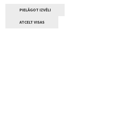
PIELĀGOT IZVĒLI
ATCELT VISAS
Kontakti
Jelgavas valstpilsētas pašvaldība
Lielā iela 11, Jelgava, LV-3001
+371 63005522
pasts@jelgava.lv