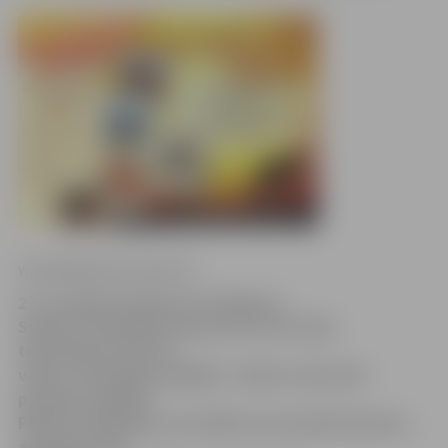
www.jelgavasvestnesis.lv
27. novembrī pulksten 18 Jelgavas
Svētās Trīsvienības baznīcas tornī notiks
tematiskais tūrisma
vakars «Pa ķenguru pēdām». Vakara viesis būs
pasaules ceļotājs
Pēteris Strūbergs, kas atklās savus piedzīvojumus,
apceļojot tālo