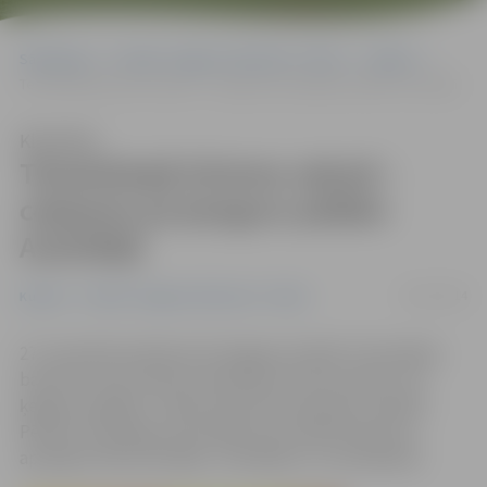
Sākumlapa
Portāla “Jelgavas Vēstnesis” arhīvs
Kultūra
Tematiskajā tūrisma vakarā – ceļojums pa ķenguru pēdām Austrālijā
Klausīties
Tematiskajā tūrisma vakarā –
ceļojums pa ķenguru pēdām
Austrālijā
24/11/2014
Kultūra
Portāla “Jelgavas Vēstnesis” arhīvs
27. novembrī pulksten 18 Jelgavas Svētās Trīsvienības
baznīcas tornī notiks tematiskais tūrisma vakars «Pa
ķenguru pēdām». Vakara viesis būs pasaules ceļotājs
Pēteris Strūbergs, kas atklās savus piedzīvojumus,
apceļojot tālo Austrāliju, Tasmāniju un Jaunzēlandi.