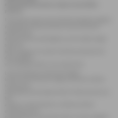
nāvei apsūdzēts bijušais Jelgavas pašvaldības
policists.
Prokuratūras preses centrs informē, ka bijušais Jelgavas
pašvaldības policijas darbinieks Sandris Rozentāls
apsūdzēts par
dienesta pilnvaru pārsniegšanu, ja tas izraisījis smagas
sekas. Par
šādu noziegumu var sodīt ar brīvības atņemšanu līdz
desmit gadiem
vai ar piespiedu darbu, vai ar naudas sodu.
Lieta ierosināta par notikumiem šā gada
sākumā, kad 18. februārī Jelgavas slimnīcā no vēdera
traumas mira
1962. gadā dzimis bezpajumtnieks. Policijas patruļa viņu
bija
atradusi uz ielas iereibušu un nolēmusi ievietot
atskurbtuvē, taču
pēc kāda laikam viņam palicis slikti un vīrietis nogādāts