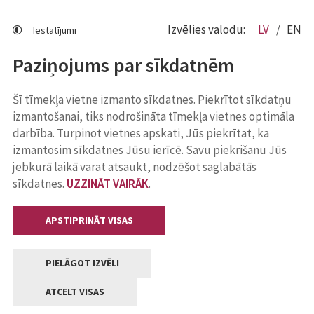
Izvēlies valodu:
LV
EN
Iestatījumi
Paziņojums par sīkdatnēm
Šī tīmekļa vietne izmanto sīkdatnes. Piekrītot sīkdatņu
izmantošanai, tiks nodrošināta tīmekļa vietnes optimāla
darbība. Turpinot vietnes apskati, Jūs piekrītat, ka
izmantosim sīkdatnes Jūsu ierīcē. Savu piekrišanu Jūs
jebkurā laikā varat atsaukt, nodzēšot saglabātās
sīkdatnes.
UZZINĀT VAIRĀK
.
APSTIPRINĀT VISAS
PIELĀGOT IZVĒLI
ATCELT VISAS