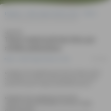
Sākumlapa
Portāla “Jelgavas Vēstnesis” arhīvs
Pilsētā
Tiesai nodod policista lietu par cilvēka piekaušanu
Klausīties
Tiesai nodod policista lietu par
cilvēka piekaušanu
23/05/2008
Pilsētā
Portāla “Jelgavas Vēstnesis” arhīvs
Zemgales tiesas apgabala prokuratūra nodevusi tiesai
krimināllietu, kurā par cilvēka piekaušanu līdz nāvei
apsūdzēts bijušais Jelgavas pašvaldības policists.
Zemgales tiesas apgabala prokuratūra
nodevusi tiesai krimināllietu, kurā par cilvēka
piekaušanu līdz