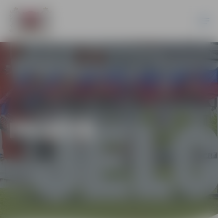
PILSĒTĀ