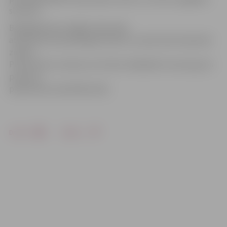
slimnīcā.
Bojā gājušais jau ilgāku laiku bijis
atskurbtuves pastāvīgais klients un policistiem bija labi
zināms.
Prokuratūra uzskata, ka vīrietis nāvējošās traumas guvis
policista
pielietotās vardarbības dēļ.
Drukāt
Dalīties