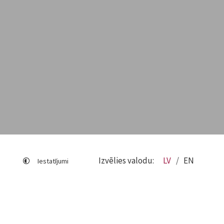
Izvēlies valodu:
LV
EN
Iestatījumi