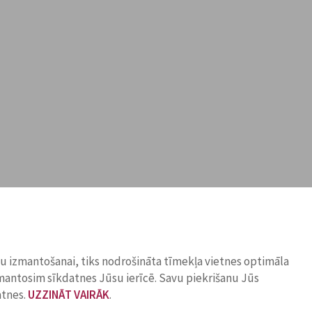
ņu izmantošanai, tiks nodrošināta tīmekļa vietnes optimāla
zmantosim sīkdatnes Jūsu ierīcē. Savu piekrišanu Jūs
atnes.
UZZINĀT VAIRĀK
.