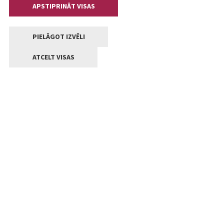
APSTIPRINĀT VISAS
PIELĀGOT IZVĒLI
ATCELT VISAS
Kontakti
Jelgavas valstpilsētas pašvaldība
Lielā iela 11, Jelgava, LV-3001
+371 63005522
pasts@jelgava.lv