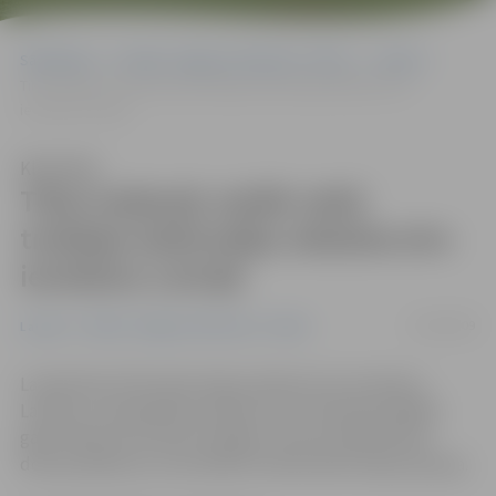
Sākumlapa
Portāla “Jelgavas Vēstnesis” arhīvs
Latvijā
Tikai nedaudz vairāk nekā trešdaļa iedzīvotāju atbalsta eiro
ieviešanu Latvijā
Klausīties
Tikai nedaudz vairāk nekā
trešdaļa iedzīvotāju atbalsta eiro
ieviešanu Latvijā
21/09/2009
Latvijā
Portāla “Jelgavas Vēstnesis” arhīvs
Latvijā tikai 37% iedzīvotāju atbalsta eiro ieviešanu
Latvijā, un sabiedrības atbalsts eiro ieviešanai pēdējo
gadu laikā nav būtiski mainījies, liecina sabiedriskās
domas pētījumu centraSKDS veiktā iedzīvotāju aptauja.