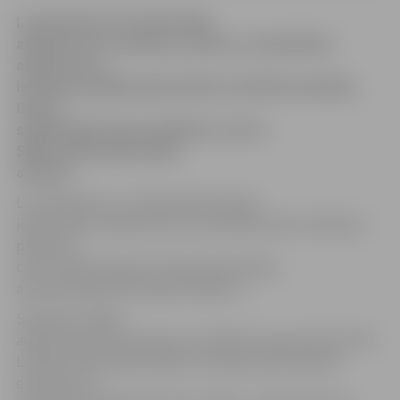
Latvijā tikai 37% iedzīvotāju
atbalsta eiro ieviešanu Latvijā, un sabiedrības
atbalsts eiro
ieviešanai pēdējo gadu laikā nav būtiski mainījies,
liecina
sabiedriskās domas pētījumu centra
SKDS
veiktā iedzīvotāju
aptauja.
Lai noskaidrotu, cik lielā mērā Latvijas
iedzīvotāju viedokļi sakrīt ar politiskās elites mērķiem,
pētījumu
centrs
SKDS
augusta Latvijas iedzīvotāju
aptaujā iekļāva attiecīgu jautājumu.
Saskaņā ar
SKDS
augustā veiktās aptaujas rezultātiem kopumā tikai 37%
Latvijas iedzīvotāju atbalsta Latvijas pievienošanos
eirozonai, tai