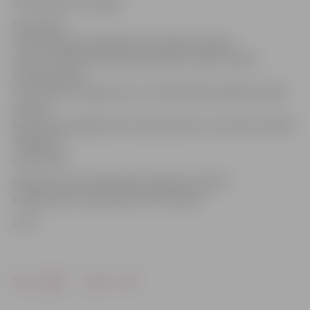
šos kritērijus atvieglot.
Dati
iegūti
SKDS
Latvijas pastāvīgo iedzīvotāju aptaujā,
veicot tiešās intervijas respondentu dzīves vietās.
Aptauja veikta
no 14. līdz 29. augustam, ar stratificētās nejaušās izlases
metodi
kopumā aptaujājot 1011 respondentus vecumā no 18 līdz
74 gadiem
visā Latvijā.
Pētījuma statistiskā kļūda kopējiem atbilžu
sadalījumiem nepārsniedz 3% robežas.
LETA
Drukāt
Dalīties