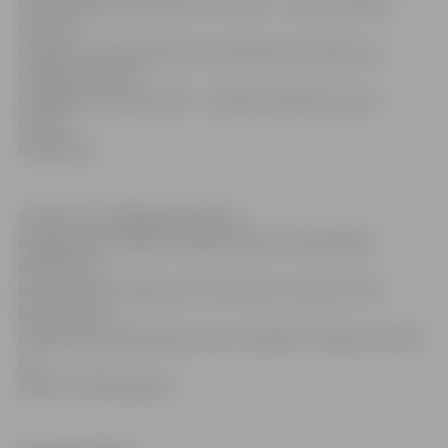
skaitā 13% pilnībā atbalsta un 24% – drīzāk atbalsta,
turpretī
nedaudz mazāk nekā puse jeb 48% iedzīvotāju eiro
ieviešanu Latvijā
neatbalsta, tostarp 25% – pilnībā neatbalsta, 23% –
drīzāk
neatbalsta.
Salīdzinot ar 2008. gadā veiktās
aptaujas rezultātiem, šogad nedaudz palielinājies
iedzīvotāju
īpatsvars, kas atbalsta eiro ieviešanu Latvijā, tomēr
kopumā eiro
ieviešanas atbalstītāju īpatsvars šogad ir līdzīgs, kā laikā
no
2003. līdz 2007. gadam.