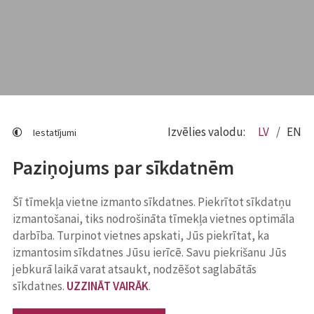
Izvēlies valodu:
LV
EN
Iestatījumi
Paziņojums par sīkdatnēm
Šī tīmekļa vietne izmanto sīkdatnes. Piekrītot sīkdatņu
izmantošanai, tiks nodrošināta tīmekļa vietnes optimāla
darbība. Turpinot vietnes apskati, Jūs piekrītat, ka
izmantosim sīkdatnes Jūsu ierīcē. Savu piekrišanu Jūs
jebkurā laikā varat atsaukt, nodzēšot saglabātās
sīkdatnes.
UZZINĀT VAIRĀK
.