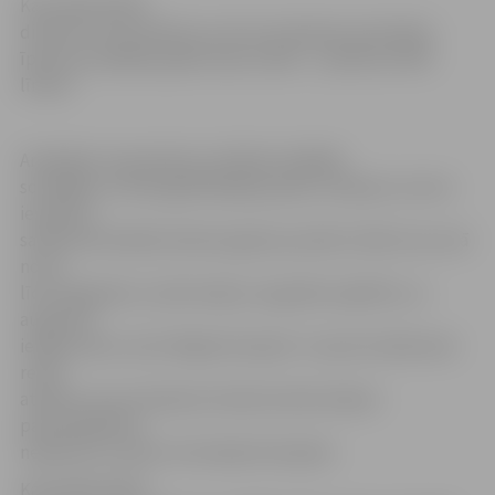
Kā norāda
SKDS
direktors Arnis Kaktiņš, arī eiro ieviešanas pretinieku
īpatsvars pēdējos gados bijis stabils – apmēram 50%
līmenī.
Analizējot respondentu atbildes dažādās
sociālajās un demogrāfiskajās grupās, vērojams, ka eiro
ieviešanu
salīdzinoši biežāk atbalsta gados jaunāki cilvēki (vecumā
no 18
līdz 34 gadiem), iedzīvotāji ar augstāko izglītību un
augstiem
ienākumiem, kā arī Rīgā dzīvojošie. Turpretī salīdzinoši
retāk
atbalstu eiro ieviešanai izteikuši iedzīvotāji ar
pamatizglītību,
nepilsoņi un lauku teritorijās dzīvojošie.
Kā norāda
SKDS