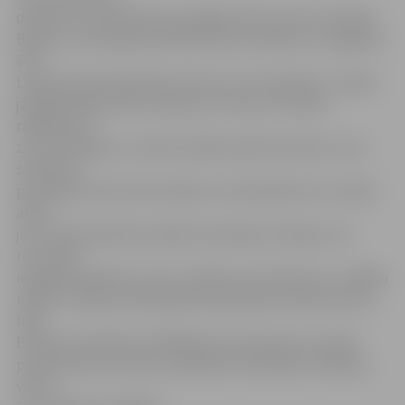
direktors Arnis Kaktiņš, jau ilgāku laiku viens no Latvijas
Bankas un valdošās politiskās elites mērķiem ir iespējami
ātra
Latvijas pievienošanās eirozonai. Lai to paveiktu, Latvijai
jāizpilda Māstrihtas kritēriji, kuri ietver arī tādus
rādītājus kā
zemu inflācijas un valsts budžeta deficīta līmeni, taču
saistībā ar
pašreizējo valsts ekonomisko un finansiālo krīzi, Latvijai
atkal
jau ir lielas grūtības izpildīt atsevišķus kritērijus, kā
rezultātā
iespējamā pāreja uz eiro ir atkal jau atvirzījusies uz tālāku
nākotni. Tāpēc politiskajā elitē patlaban radusies doma
lūgt
Eiropas Savienības atbildīgās institūcijas ļaut Latvijai
pievienoties eirozonai, neizpildot atsevišķus kritērijus,
vai arī