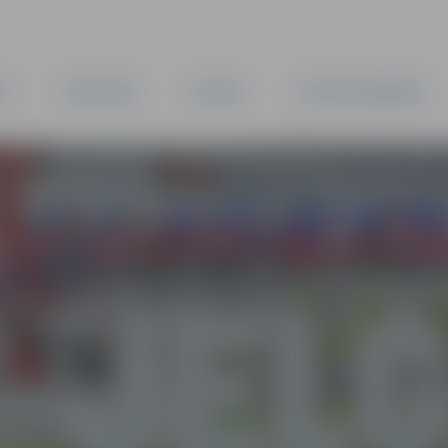
TA
PAŠVALDĪBA
IESTĀDES
KAPITĀLSABIEDRĪBAS