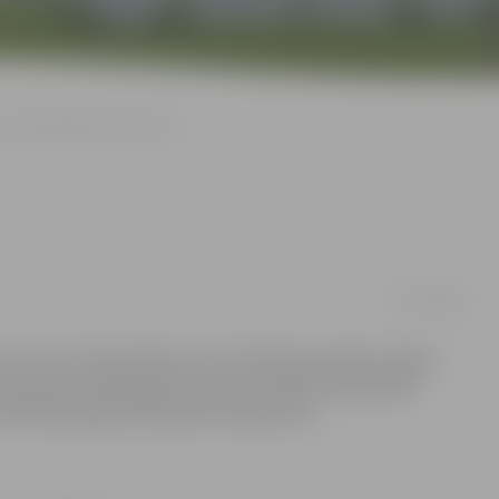
Tirgo bibliotēkas grāmatas
27/02/2009
ieti, kurš tirdzniecības centrā «Pilsētas pasāža» tirgojis
akarpusē vairāki agresīvi jaunieši pilsētā uzmākušies
kārtībsargi konfiscējuši rotaļu pistoli.