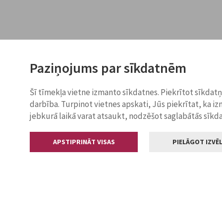
Paziņojums par sīkdatnēm
Šī tīmekļa vietne izmanto sīkdatnes. Piekrītot sīkdat
darbība. Turpinot vietnes apskati, Jūs piekrītat, ka i
jebkurā laikā varat atsaukt, nodzēšot saglabātās sīkd
APSTIPRINĀT VISAS
PIELĀGOT IZVĒL
Kontakti