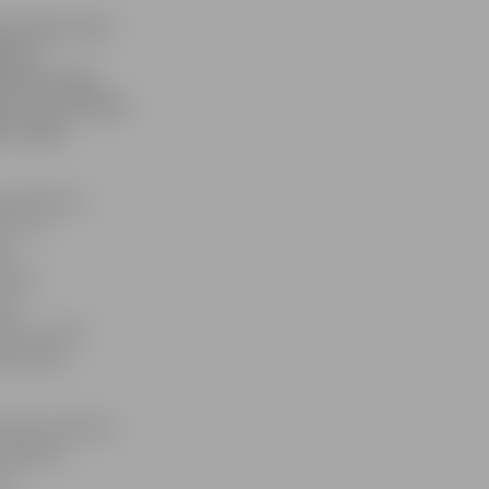
 vīrieti, kurš
gavas
pusē vairāki
m, bet pusnaktī
i rotaļu
ndra Reksce
ots, ka
go
ietā,
vas
rēts un tika
ibliotēkas
t kādu spontānu
fabrikas
urš