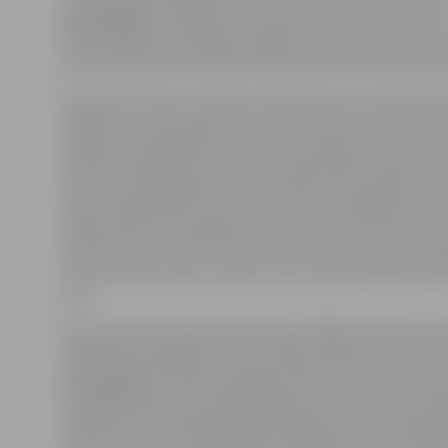
garāmgājējiem plātījies ar rotaļu pistolīti. Tā kā vīrieti
kārtībsargiem nevarēja paskaidrot, kādam nolūkam viņ
pistole, pēc personas datu pārbaudes viņš tika aizraidī
Policijai arī ziņots, ka Pasta un Raiņa ielu krustojumā s
klaigā un uzvedas agresīvi bariņš jauniešu. Ierodoties
policijas darbiniekiem, viens no jauniešiem pret ietvi s
pudeli, arī pārējie jaunieši kļuva agresīvāki, tāpēc kār
izsauca papildspēkus. Tomēr pirms viņi paspēja ierasti
daļa jauniešu jau paspēja aizbraukt, un notikuma vietā 
divi jaunieši. Viņiem tika uzlikts naudas sods 10 latu a
arī lika savākt sasisto pudeli. Pēc tam jaunieši tika pala
vaļā.
Vakarpusē pie lielveikala «Maxima» Rīgas ielā, kā arī Lie
reģistrēti divi gadījumi, kad vairāki jaunieši uzmākuši
garāmgājējiem. Vienā no gadījumiem iereibušam jauni
sastādīts administratīvā pārkāpuma protokols par alk
sabiedriskā vietā kārtībsargu klātbūtnē, bet otrā gad