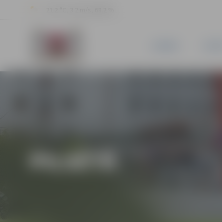
21.2 °C, 3.2 m/s, 68.2 %
JAUNUMI
PILSĒ
PILSĒTĀ