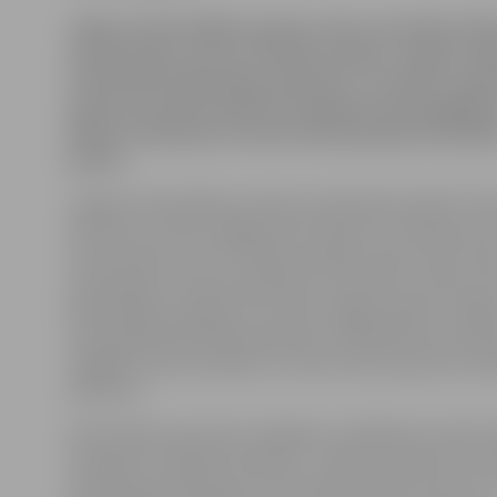
Jelgavas Pašvaldības policija vakar aizturējusi kādu
tirdzniecības centrā «Pilsētas pasāža» tirgojis Jel
Zinātniskās bibliotēkas grāmatas. Savukārt vakar
agresīvi jaunieši pilsētā uzmākušies garāmgājējie
kādam iereibušam vīrietim kārtībsargi konfiscējuš
pistoli.
Jelgavas Pašvaldības policijas priekšnieka palīdze Sa
informē, ka vakar neilgi pirms pulksten 17 policijai ziņ
tirdzniecības centrā «Pilsētas pasāža» kāds vīrietis tir
aizdomīgas izcelsmes grāmatas. Ierodoties notikuma v
kārtībsargi secinājuši, ka vīrietis mēģina pārdot Jelga
Zinātniskās bibliotēkas grāmatas. Pārdevējs tika aiztu
nogādāts Valsts policijā, uz kurieni tika izsaukta arī b
direktore.
Iedzīvotāju atsaucība, iespējams, palīdzējusi novērs
noziegumu alkohola reibumā – šonakt pusnaktī Cukur
dzelzceļa stacijā tika aizturēts kāds iereibis vīrietis, k