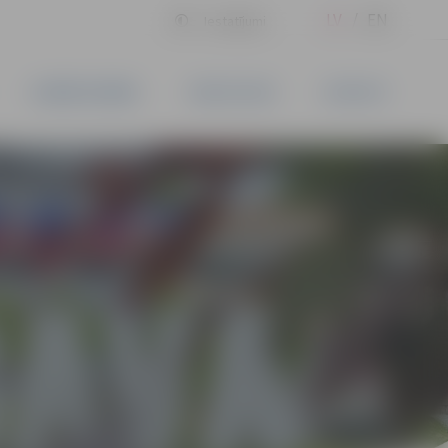
LV
EN
Iestatījumi
UZŅĒMĒJDARBĪBA
PAKALPOJUMI
KONTAKTI