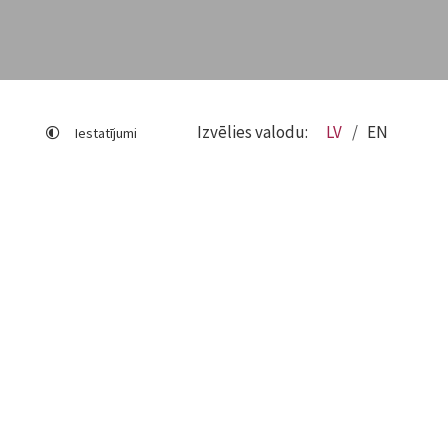
Izvēlies valodu:
LV
EN
Iestatījumi
Lapas karte