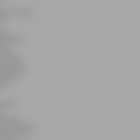
s
am ir šī rotaļu
ts.
kaļi
 Pašvaldības
asita
tībsargi
es, lielākā
palika tikai
pmērā, kā
isti
lā ielā
es
etim tika
ohola lietošanu
ījumā jaunieši