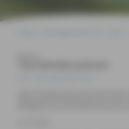
Sākumlapa
Portāla “Jelgavas Vēstnesis” arhīvs
Pilsētā
Klausīties
Tirgo bibliotēkas grāmatas
Pilsētā
Portāla “Jelgavas Vēstnesis” arhīvs
Jelgavas Pašvaldības policija vakar aizturējusi kādu vīr
Jelgavas Zinātniskās bibliotēkas grāmatas. Savukārt v
garāmgājējiem, bet pusnaktī kādam iereibušam vīrietim 
Arturs Neikšāns