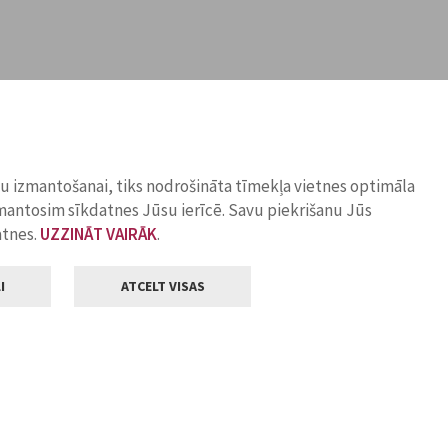
ņu izmantošanai, tiks nodrošināta tīmekļa vietnes optimāla
zmantosim sīkdatnes Jūsu ierīcē. Savu piekrišanu Jūs
atnes.
UZZINĀT VAIRĀK
.
I
ATCELT VISAS
Klientu apkalpošana