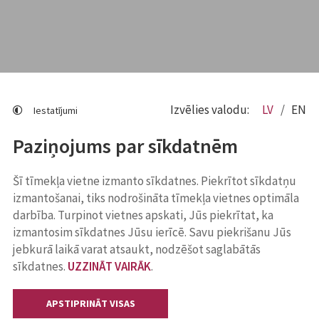
Izvēlies valodu:
LV
EN
Iestatījumi
Paziņojums par sīkdatnēm
Šī tīmekļa vietne izmanto sīkdatnes. Piekrītot sīkdatņu
izmantošanai, tiks nodrošināta tīmekļa vietnes optimāla
darbība. Turpinot vietnes apskati, Jūs piekrītat, ka
izmantosim sīkdatnes Jūsu ierīcē. Savu piekrišanu Jūs
jebkurā laikā varat atsaukt, nodzēšot saglabātās
sīkdatnes.
UZZINĀT VAIRĀK
.
APSTIPRINĀT VISAS