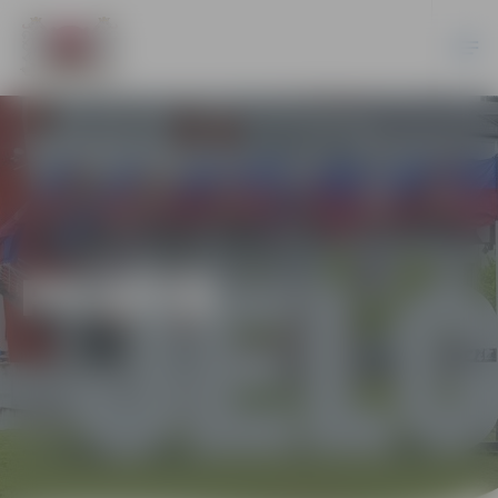
PILSĒTĀ