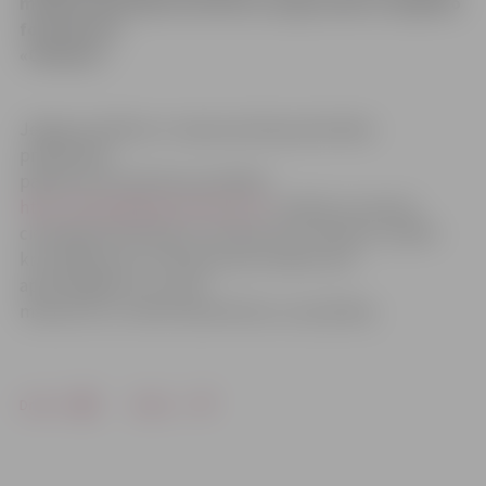
minūšu laikā kādai sievietei nozaga maku un digitālo
fotokameru
«Olimpus».
Jelgavas pilsētas un rajona policijas pārvaldes
priekšnieka
palīdze Ieva Sietniece portālam
http://www.jelgavasvestnesis.lv/
norāda, ka mantas
cietušajai pazudušas no somiņas. Par notikušo uzsākts
kriminālprocess. Policija aicina cilvēkus būt
apdomīgākiem un savas
mantas ne uz mirkli neatstāt bez uzraudzības.
Drukāt
Dalīties