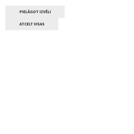
PIELĀGOT IZVĒLI
ATCELT VISAS
Kontakti
Jelgavas valstpilsētas pašvaldība
Lielā iela 11, Jelgava, LV-3001
+371 63005522
pasts@jelgava.lv