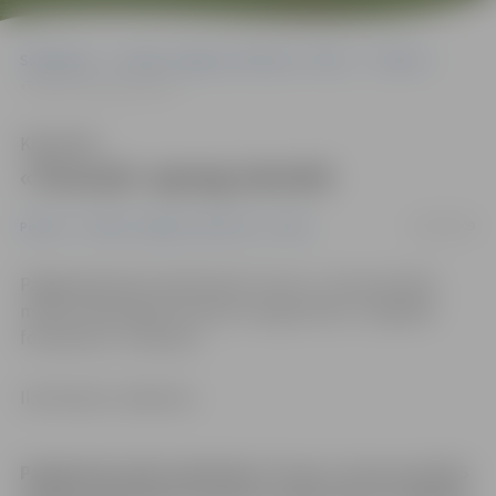
Sākumlapa
Portāla “Jelgavas Vēstnesis” arhīvs
Pilsētā
«Tonusā» apzog sievieti
Klausīties
«Tonusā» apzog sievieti
19/06/2009
Pilsētā
Portāla “Jelgavas Vēstnesis” arhīvs
Pagājušajā naktī naktsklubā «Tonuss» Uzvaras ielā 15
minūšu laikā kādai sievietei nozaga maku un digitālo
fotokameru «Olimpus».
Ilze Knusle-Jankevica
Pagājušajā naktī naktsklubā «Tonuss» Uzvaras ielā 15