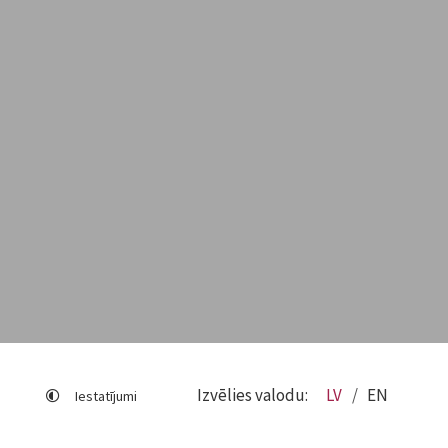
Izvēlies valodu:
LV
EN
Iestatījumi