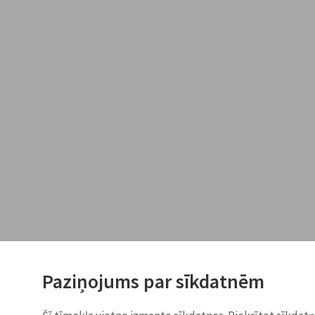
Paziņojums par sīkdatnēm