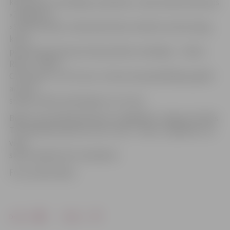
komponistu melodijas, piemēram, Jāņa Lūsēna dziesmas
«Zvaigznes»,
«Sirds tik pilna», Raimonda Paula «Kamēr svecītes deg»,
kā arī
pasaulē pazīstamas Ziemassvētku melodijas – «Moon
River», «White
Christmas» un «Pie Jesu». Koncerta apmeklētājus gaidīs
arī sirdi
sildošs svētku pārsteigumu no torņa.
Biļetes iepriekšpārdošanā var iegādāties Jelgavas Svētās
Trīsvienības baznīcas tornī, cena – 19 eiro. Jāpiebilst, ka
vietu
skaits pasākumā ir ierobežots.
Foto: publicitātes
Drukāt
Dalīties