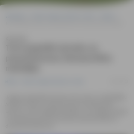
Sākumlapa
Portāla “Jelgavas Vēstnesis” arhīvs
Mūzika
Torni piepildīs latviešu un pasaulslavenas Ziemassvētku melodijas
Klausīties
Torni piepildīs latviešu un
pasaulslavenas Ziemassvētku
melodijas
30/11/2018
Mūzika
Portāla “Jelgavas Vēstnesis” arhīvs
Jelgavas reģionālais tūrisma centrs aicina uz dziedātājas
Annijas Putniņas un brāļu Petrausku Ziemassvētku
koncertu «Zem zvaigžņotās debess», kas Jelgavas Svētās
Trīsvienības baznīcas torņa skatu laukumā notiks 14.
decembrī pulksten 18.