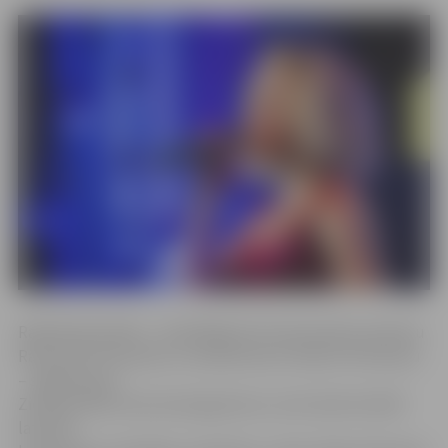
Radošā apvienība – dziedātāja A.Putniņa kopā ar pianistu
Raimondu Petrausku un saksofonistu Oskaru Petrausku
– sagatavojusi
Ziemassvētku koncertprogrammu, kurā varēs dzirdēt
latviešu