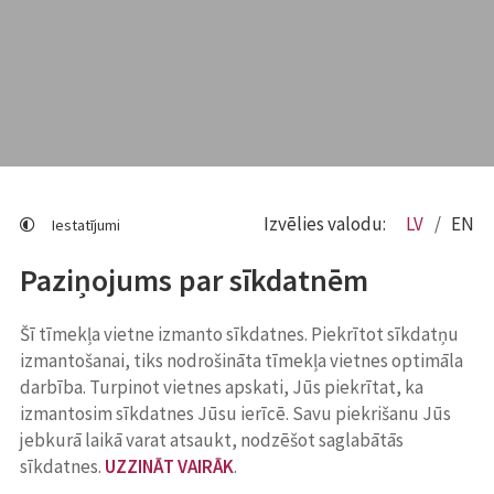
Izvēlies valodu:
LV
EN
Iestatījumi
Paziņojums par sīkdatnēm
Šī tīmekļa vietne izmanto sīkdatnes. Piekrītot sīkdatņu
izmantošanai, tiks nodrošināta tīmekļa vietnes optimāla
darbība. Turpinot vietnes apskati, Jūs piekrītat, ka
izmantosim sīkdatnes Jūsu ierīcē. Savu piekrišanu Jūs
jebkurā laikā varat atsaukt, nodzēšot saglabātās
sīkdatnes.
UZZINĀT VAIRĀK
.