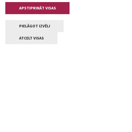
APSTIPRINĀT VISAS
PIELĀGOT IZVĒLI
ATCELT VISAS
Kontakti
Jelgavas valstpilsētas pašvaldība
Lielā iela 11, Jelgava, LV-3001
+371 63005522