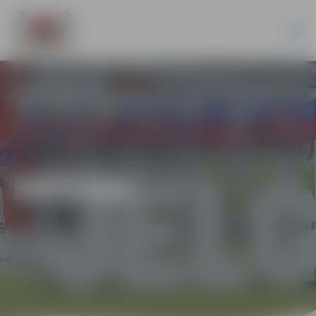
MŪZIKA