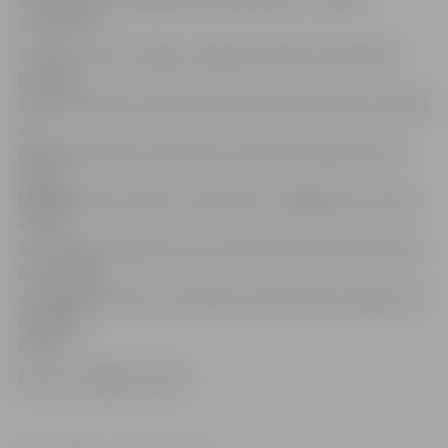
S.Grigorjeva.
Tikšanos ar kori «Spīgo» Jelgavas Svētās Trīsvienības
baznīcas
torņa Konferenču zālē 8. februārī pulksten 18 bez maksas
var
apmeklēt ikviens interesents, iepriekš piesakoties pa
tālruni
63005445. Vietu skaits ir ierobežots. Jāatgādina, ka cikla
«Satiec
savu mūziķi» pasākumi tornī notiks katra mēneša otrajā
ceturtdienā
visa gada garumā, un tā mērķis ir popularizēt Jelgavu kā
muzikālu
pilsētu.
Foto: no «Spīgo» arhīva