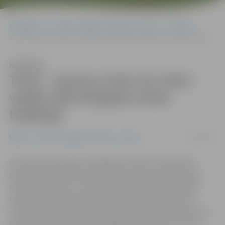
Sākumlapa
Portāla “Jelgavas Vēstnesis” arhīvs
Mūzika
Tornī – saruna ar kori, ko vieno vairāk nekā 40 gadus senas tradīcijas
Klausīties
Tornī – saruna ar kori, ko vieno
vairāk nekā 40 gadus senas
tradīcijas
30/01/2018
Mūzika
Portāla “Jelgavas Vēstnesis” arhīvs
8. februārī pulksten 18 Jelgavas Svētās Trīsvienības
baznīcas tornī notiks cikla «Satiec savu mūziķi» otrais
muzikālais vakars – šoreiz interesentiem būs iespēja
tuvāk iepazīt Jelgavas 4. vidusskolas meiteņu kora
«Spīgo» māksliniecisko vadītāju Līgu Celmu-Kursieti un
kora dalībnieces, informē Jelgavas reģionālā Tūrisma