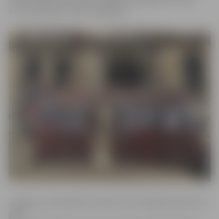
centra pārstāve Sandra Grigorjeva.
Jelgavas 4. vidusskolas meiteņu koris darbojas kopš 1977.
gada