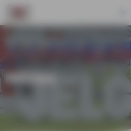
MŪZIKA