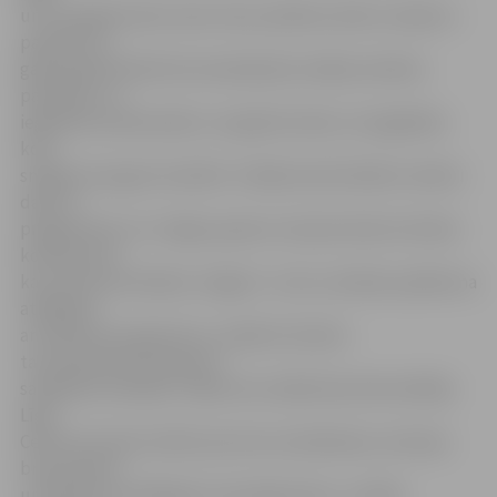
un ar panākumiem nesis mūsu pilsētas vārdu Latvijā un
pasaulē. Šo
gadu gaitā kolektīvā nomainījušās vairākas skolēnu
paaudzes un
ieguldīts profesionāls un regulārs darbs, lai saglabātu
kora
snieguma augsto kvalitāti. «Pasākumā dzirdēsim nelielu
daļu no
programmas, ko «Spīgo» gatavo starptautiskai mūzikas
konferencei,
kas martā norisināsies Jelgavā – koris uzstāsies pasākuma
atklāšanā
ar folkloras programmu, izpildot latviešu
tautasdziesmas pavasara
saulgriežu ieskaņās. Tāpat kora mākslinieciskā vadītāja
Līga
Celma-Kursiete stāstīs par kora izveidošanos, ārzemju
braucieniem
un šībrīža muzikālajiem izaicinājumiem,» norāda