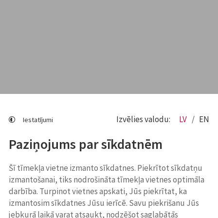
Izvēlies valodu:
LV
EN
Iestatījumi
Paziņojums par sīkdatnēm
Šī tīmekļa vietne izmanto sīkdatnes. Piekrītot sīkdatņu
izmantošanai, tiks nodrošināta tīmekļa vietnes optimāla
darbība. Turpinot vietnes apskati, Jūs piekrītat, ka
izmantosim sīkdatnes Jūsu ierīcē. Savu piekrišanu Jūs
jebkurā laikā varat atsaukt, nodzēšot saglabātās