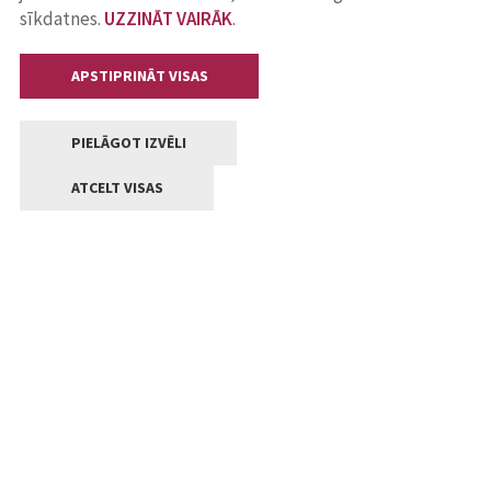
sīkdatnes.
UZZINĀT VAIRĀK
.
APSTIPRINĀT VISAS
PIELĀGOT IZVĒLI
ATCELT VISAS
Kontakti
Jelgavas valstpilsētas pašvaldība
Lielā iela 11, Jelgava, LV-3001