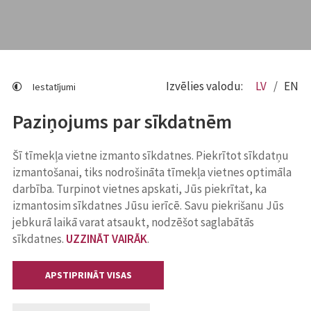
Izvēlies valodu:
LV
EN
Iestatījumi
Paziņojums par sīkdatnēm
Šī tīmekļa vietne izmanto sīkdatnes. Piekrītot sīkdatņu
izmantošanai, tiks nodrošināta tīmekļa vietnes optimāla
darbība. Turpinot vietnes apskati, Jūs piekrītat, ka
izmantosim sīkdatnes Jūsu ierīcē. Savu piekrišanu Jūs
jebkurā laikā varat atsaukt, nodzēšot saglabātās
sīkdatnes.
UZZINĀT VAIRĀK
.
APSTIPRINĀT VISAS