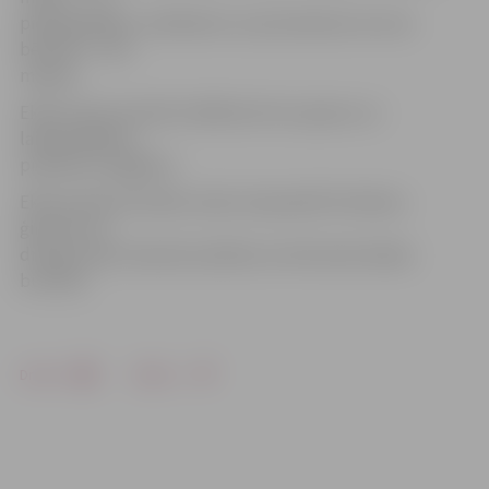
pieaugušajiem, skolēniem un pirmsskolas vecuma
bērniem – bez
maksas.
Ekskursanti aicināti izvēlēties ērtus apavus un
laikapstākļiem
piemērotu apģērbu.
Ekskursija būs lielisks veids, kā pavadīt brīvdienu
ģimenes un
draugu lokā, izbaudot pilsētas centrā esošo dabas
burvību!
Drukāt
Dalīties