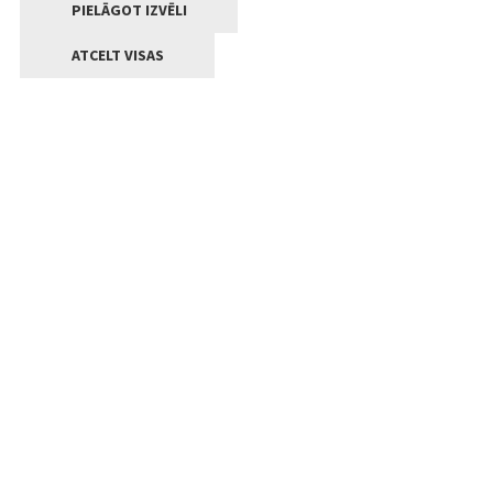
PIELĀGOT IZVĒLI
ATCELT VISAS
Kontakti
Jelgavas valstpilsētas pašvaldība
Lielā iela 11, Jelgava, LV-3001
+371 63005522
pasts@jelgava.lv
Klientu apkalpošana