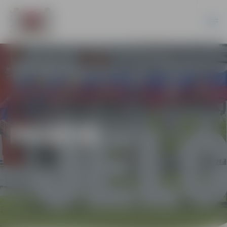
PILSĒTĀ