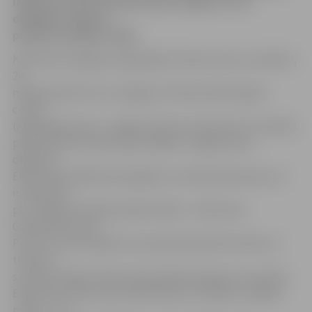
laikā aicina doties ekskursijā ar kājām uz trīs
dažādām Jelgavas
pilsētā esošajām salām.
Kā informē Jelgavas reģionālais tūrisma centrs, sestdien,
26.
maijā pulksten 13 no Jelgavas Tūrisma informācijas
centra
(Akadēmijas iela 1, Jelgava) ikviens interesents ir aicināts
piebiedroties ekskursijai ar kājām «Jelgavas salu
dārgumi».
Ekskursijas laikā būs iespējams uzzināt daudz jauna un
interesanta
par Jelgavas pilsētā esošām salām – Pasta salu,
Gubernatora salu,
Pils salu, kā arī iepazītu salu pārsteidzošo burvību un
tikties ar
savvaļas zirgiem. Ekskursijas plānotais ilgums 2 stundas.
Ekskursiju vadīs vēsturnieks Andris Tomašūns. Dalības
maksa – 1 Ls