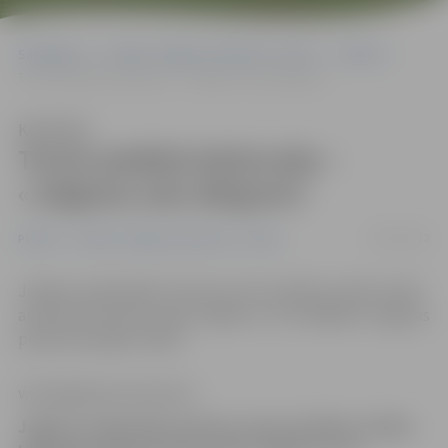
Sākumlapa
Portāla “Jelgavas Vēstnesis” arhīvs
Pilsētā
Tornis piedāvā ekskursiju – «Jelgavas salu dārgumi»
Klausīties
Tornis piedāvā ekskursiju –
«Jelgavas salu dārgumi»
25/05/2012
Pilsētā
Portāla “Jelgavas Vēstnesis” arhīvs
Jelgavas reģionālais tūrisma centrs pilsētas svētku laikā
aicina doties ekskursijā ar kājām uz trīs dažādām Jelgavas
pilsētā esošajām salām.
www.jelgavasvestnesis.lv
Jelgavas reģionālais tūrisma centrs pilsētas svētku