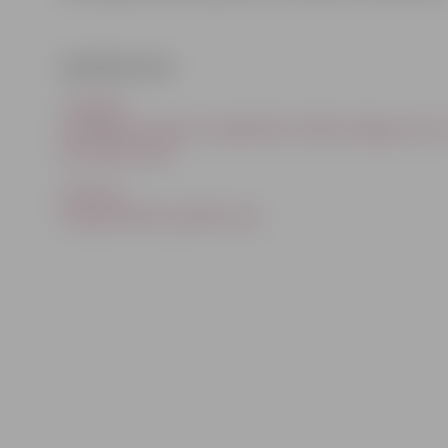
Saistītās ziņas
Turpinās
asfaltēšanas darbus Lielajā ielā; trešdien slēgs posmu
līdz Pētera ielai
Lietuvas
šosejā asfaltēs paralēlo ceļu