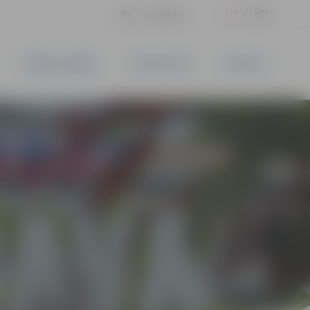
LV
EN
Iestatījumi
UZŅĒMĒJDARBĪBA
PAKALPOJUMI
KONTAKTI