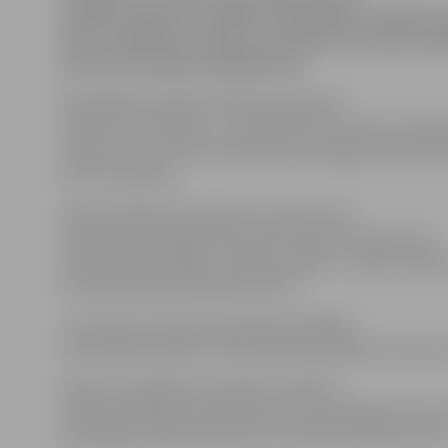
bedrīšu remontu vairākās vietās pilsētā. Šodien tu
ielas asfaltēšanas darbi, kā arī plānota asfalta ap
Lietuvas šosejas paralēlajā ceļā.
Pašvaldības iestāde «Pilsētsaimniecība»
informē, ka trešdien, 11. septembrī SIA «Kulk» veiks a
bedrīšu remontu pēc nepilnās tehnoloģijas Rūpniecīb
ielu krustojumā.
Tāpat asfaltbetona bedrīšu remontu pēc
nepilnās tehnoloģijas tiks veikts Pasta un Katoļu ielu
savienojošajā ceļā gar «Pilsētas pasāžu», Salnas, Ruļļu 
iebrauktuvē pie Aspazijas ielas 21.
Jau ziņots, ka Lietuvas šosejas paralēlajā
ceļā trešdien plānots veikt asfalta apakškārtas izbūve
Šodien turpināsies arī asfalta virskārtas
seguma ieklāšana Lielajā ielā un autovadītājiem līdz p
tiek slēgts Lielās ielas posms no Pasta līdz Pētera ielai.