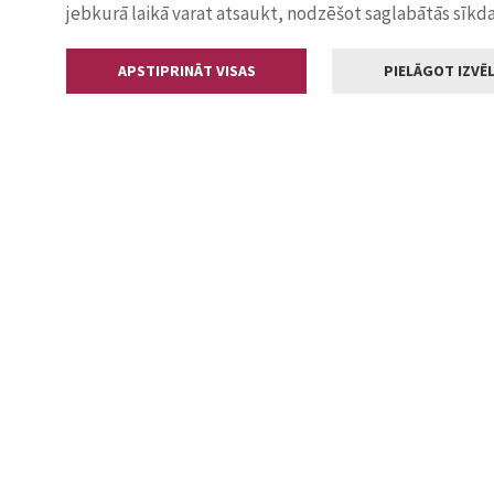
jebkurā laikā varat atsaukt, nodzēšot saglabātās sīkd
APSTIPRINĀT VISAS
PIELĀGOT IZVĒL
Kontakti
Jelgavas valstp
Lielā iela 11
+371 630055
pasts@jelga