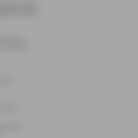
rpināsies Lielās
akškārtas izbūve
sfaltbetona
as un Mātera
ielā un
s darbus.
iektdienai