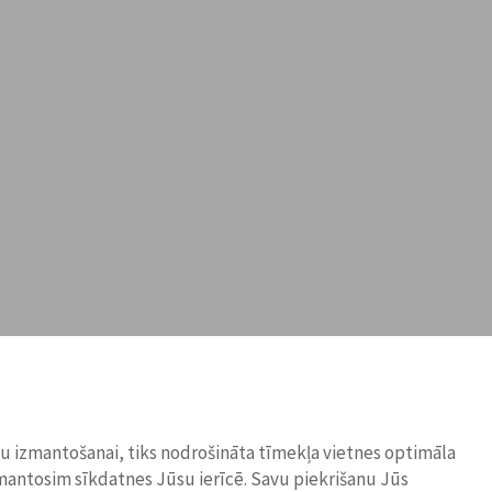
ņu izmantošanai, tiks nodrošināta tīmekļa vietnes optimāla
zmantosim sīkdatnes Jūsu ierīcē. Savu piekrišanu Jūs