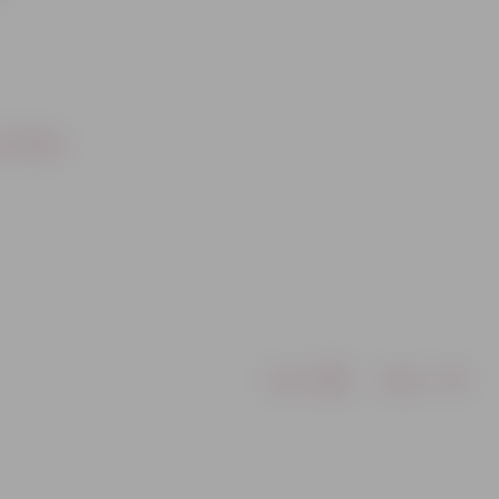
 no Pasta
Drukāt
Dalīties