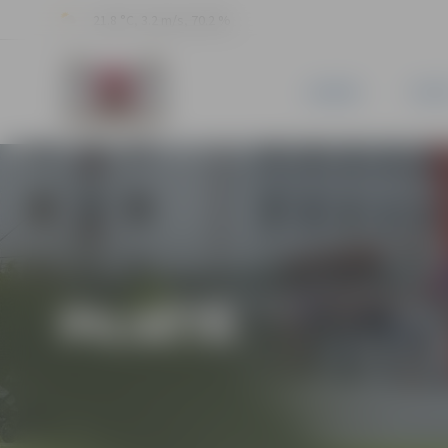
21.8 °C, 3.2 m/s, 70.2 %
JAUNUMI
PILSĒ
PILSĒTĀ