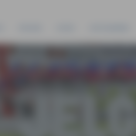
TA
PAŠVALDĪBA
IESTĀDES
KAPITĀLSABIEDRĪBAS