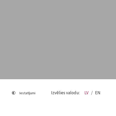
Izvēlies valodu:
LV
EN
Iestatījumi