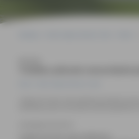
Sākumlapa
Portāla “Jelgavas Vēstnesis” arhīvs
Pilsētā
Klausīties
Trešdien plānotie remontdarbi p
Pilsētā
Portāla “Jelgavas Vēstnesis” arhīvs
Trešdien SIA «Kulk» veiks asfaltbetona bedrīšu remontu
asfaltēšanas darbi, kā arī plānota asfalta apakškārtas i
www.jelgavasvestnesis.lv
Trešdien SIA «Kulk» veiks asfaltbetona