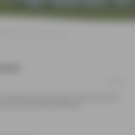
Trešdien plānotie remontdarbi pilsētā
ilsētā
11/09/2013
 vairākās vietās pilsētā. Šodien turpināsies Lielās ielas
zbūve Lietuvas šosejas paralēlajā ceļā.