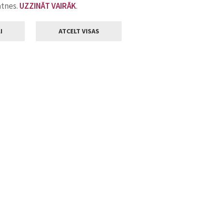
atnes.
UZZINĀT VAIRĀK
.
I
ATCELT VISAS
Klientu apkalpošana
ilsētas pašvaldība
Darba laiks
, Jelgava, LV-3001
Pirmdienās
8.00 - 18.00
Otrdienās
8.00 - 17.00
22
Trešdienās
8.00 - 17.00
va.lv
Ceturtdienās
8.00 - 17.00
Piektdienās
8.00 - 14.30