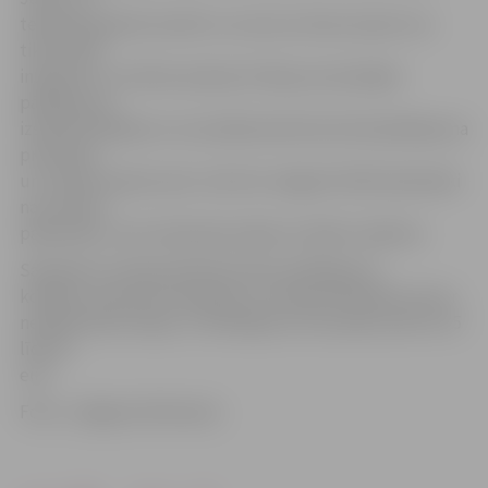
tehnisko apskati anulēt un numura zīmes atņemt var
tikai CSDD
inspektori, ne Valsts policija. Policija, konstatējot
pārkāpumu,
izsaka brīdinājumu vai sastāda administratīvā pārkāpuma
protokolu
un uzliek naudas sodu. Līdz šim Jelgavā CSDD darbinieki
nav veikuši
pārbaudes, taču direkcijā norāda, ka tāda ir plānota.
Saskaņā ar Latvijas Administratīvo pārkāpumu
kodeksu sods par braukšanu ar transportlīdzekli, kam ir
neatbilstošas riepas, ir brīdinājums vai naudas sods no 15
līdz 55
eiro.
Foto: «Jelgavas Vēstnesis»