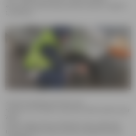
konstatētais ziemas riepu protektora dziļums Jelgavā ir
1,4 milimetri.
Portāls www.jelgavasvestnesis.lv jau
rakstīja, ka, lai uzlabotu satiksmes drošību pilsētā, vakar
Valsts
policija Jelgavā rīkoja profilaktisko reidu, pārbaudot
transportlīdzekļu riepu protektora atbilstību likumā