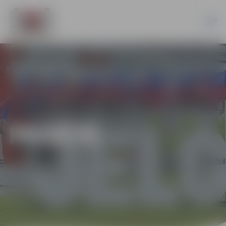
PILSĒTĀ