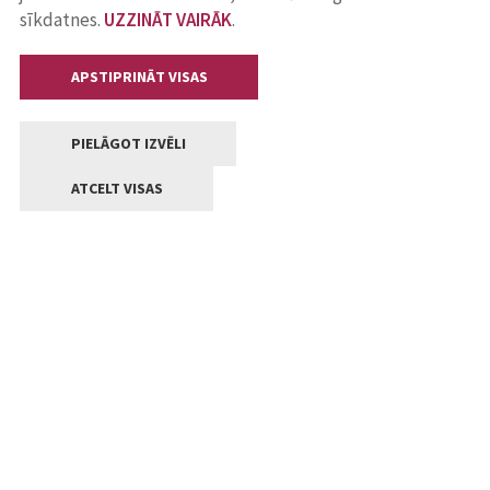
sīkdatnes.
UZZINĀT VAIRĀK
.
APSTIPRINĀT VISAS
PIELĀGOT IZVĒLI
ATCELT VISAS
Kontakti
Jelgavas valstpilsētas pašvaldība
Lielā iela 11, Jelgava, LV-3001