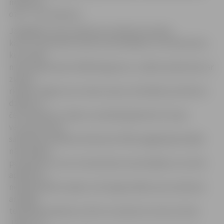
milimetri,
otrā – 3,27 milimetri.
Jāatgādina: Ceļu satiksmes noteikumi nosaka,
ka no 1. decembra visiem automobiļiem un autobusiem,
kuru pilna
masa nepārsniedz 3500 kilogramus, ir jābūt aprīkotiem ar
ziemas
riepām. Vieglo auto ziemas riepu minimālais protektora
dziļums ir
četri milimetri, tāpat uzmanība jāpievērš arī riepu
vecumam. Ceļu
satiksmes drošības direkcija (CSDD) pagājušajā nedēļā
nāca klajā ar
paziņojumu, ka no 4. decembra automobiļiem, kuri būs
aprīkoti ar
neatbilstošām riepām, tiks liegta dalība ceļu satiksmē,
anulējot
tehniskās apskates uzlīmi un atņemot numura zīmes.
Jāteic, ka