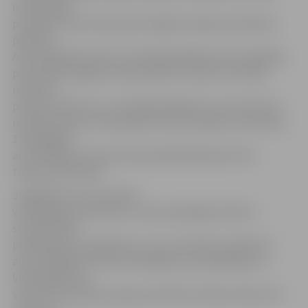
noteiktajām
prasībām. Valsts policijas Zemgales reģiona pārvaldes
pārstāve
Arlita Dolgā informē, ka reidā piedalījās piecas ekipāžas,
patrulējot dažādās vietās pilsētā un ārpus tās. Reids
notika no
pulksten 9 līdz 16, un tā laikā pārkāpumi, kas saistīti ar
neatbilstošām vai nodilušām ziemas riepām, konstatēti
14 vieglajām
automašīnām. Kopumā reida laikā pārbaudīts 321
transportlīdzeklis.
Jāatgādina, ka arī portāls
www.jelgavasvestnesis.lv vakar piedalījās reidā un
stundas laikā
piefiksēja divus gadījumus, kuros policijas inspektori
autovadītājiem izteica brīdinājumu par pārkāpumu.
Vienā gadījumā
vienas automašīnas riepas protektora dziļums bija 3,19