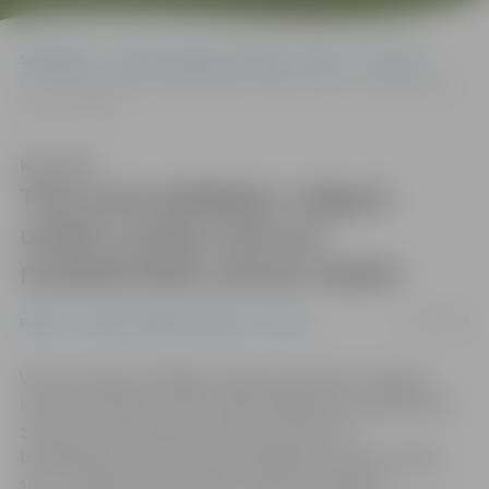
Sākumlapa
Portāla “Jelgavas Vēstnesis” arhīvs
Pilsētā
Trim autovadītājiem Jelgavā uzlikts naudas sods par neatbilstošām
ziemas riepām
Klausīties
Trim autovadītājiem Jelgavā
uzlikts naudas sods par
neatbilstošām ziemas riepām
12/12/2019
Pilsētā
Portāla “Jelgavas Vēstnesis” arhīvs
Valsts policijas Zemgales reģiona pārvaldes Jelgavas
iecirkņa inspektori vakar reidā Jelgavā par neatbilstošu
ziemas riepu protektora dziļumu izteica 11
brīdinājumus, bet trim autovadītājiem uzlikts naudas
sods – lielākais soda apmērs ir 40 eiro. Mazākais