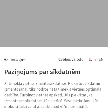
Izvēlies valodu:
LV
EN
Iestatījumi
Paziņojums par sīkdatnēm
Šī tīmekļa vietne izmanto sīkdatnes. Piekrītot sīkdatņu
izmantošanai, tiks nodrošināta tīmekļa vietnes optimāla
darbība. Turpinot vietnes apskati, Jūs piekrītat, ka
izmantosim sīkdatnes Jūsu ierīcē. Savu piekrišanu Jūs
jebkurā laikā varat atsaukt, nodzēšot saglabātās