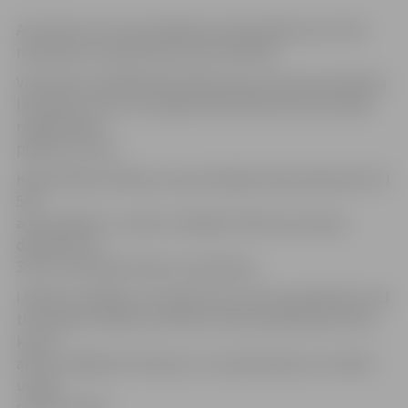
Aizturēts arī 21 autovadītājs, kas bija sēdies pie stūres
narkotisko vai psihotropo vielu ietekmē.
Vēl 144 autovadītāji bija sēdušies pie stūres pēc alkohola
lietošanas, taču viņu organismā alkohola koncentrācija
nepārsniedza
pieļauto normu.
Kā pastāstīja I.Rekšņa, kopumā šajās dienās pārbaudīti 13
542
autovadītāji. Uz ceļiem strādājuši 766 Ceļu policijas
darbinieki un
355 citu policijas dienestu darbinieki.
I.Rekšņa norādīja, ka minētie dati vēl tiks papildināti, kad
tiks saņemti darba rezultāti no Ceļu policijas specrotas,
kas arī
aktīvi strādājusi šīs dienas un turpinās darbu arī svētku
un pēc
svētku dienās.