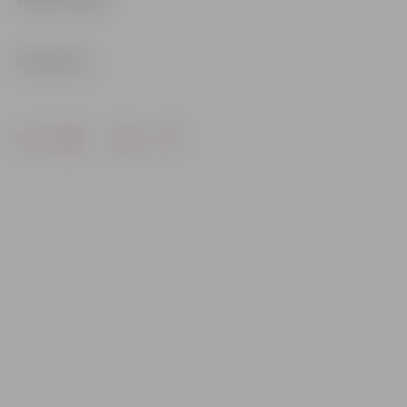
www.leta.lv
Drukāt
Dalīties