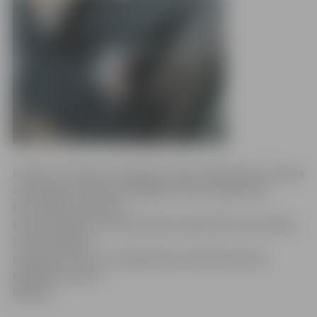
Laikā no 20. līdz 22. jūnijam Ceļu policija īpašos reidos
aizturējusi 144 autovadītājus, kuru organismā
konstatēta alkohola
koncentrācija, kas pārsniedza atļautās 0,5 promiles,
informē Valsts
policijas Preses un sabiedrisko attiecību biroja
priekšniece Ieva
Rekšņa.