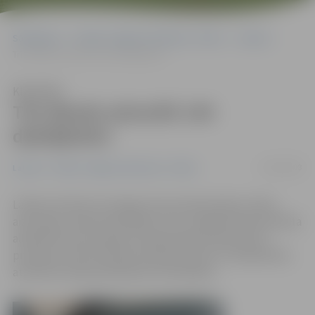
Sākumlapa
Portāla “Jelgavas Vēstnesis” arhīvs
Latvijā
Trīs dienās aizturēti 144 dzērājšoferi
Klausīties
Trīs dienās aizturēti 144
dzērājšoferi
23/06/2008
Latvijā
Portāla “Jelgavas Vēstnesis” arhīvs
Laikā no 20. līdz 22. jūnijam Ceļu policija īpašos reidos
aizturējusi 144 autovadītājus, kuru organismā konstatēta
alkohola koncentrācija, kas pārsniedza atļautās 0,5
promiles, informē Valsts policijas Preses un sabiedrisko
attiecību biroja priekšniece Ieva Rekšņa.