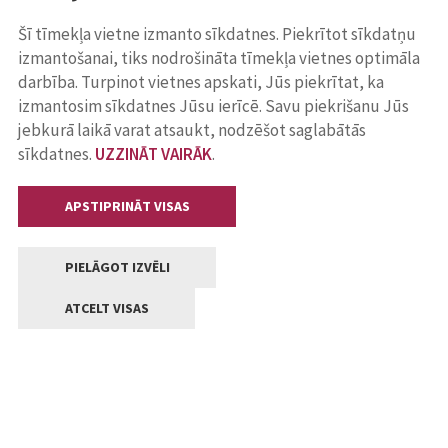
Šī tīmekļa vietne izmanto sīkdatnes. Piekrītot sīkdatņu
izmantošanai, tiks nodrošināta tīmekļa vietnes optimāla
darbība. Turpinot vietnes apskati, Jūs piekrītat, ka
izmantosim sīkdatnes Jūsu ierīcē. Savu piekrišanu Jūs
jebkurā laikā varat atsaukt, nodzēšot saglabātās
sīkdatnes.
UZZINĀT VAIRĀK
.
APSTIPRINĀT VISAS
PIELĀGOT IZVĒLI
ATCELT VISAS