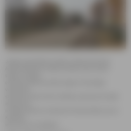
Jelgavas pašvaldības iestādes «Pilsētsaimniecība»
Apsaimniekošanas nodaļas vadītājs Imants Auders
skaidro, ka Meiju
ceļā tiek izbūvēta drenāža Jelgavas Tehnoloģiju
vidusskolas
stadionam. Darbi notiks visā Meiju ceļa platumā, tāpēc
ielas posmā
ir slēgta satiksme un piebraukt skolai pa Meiju ceļu no
Kazarmes
ielas puses nav iespējams.