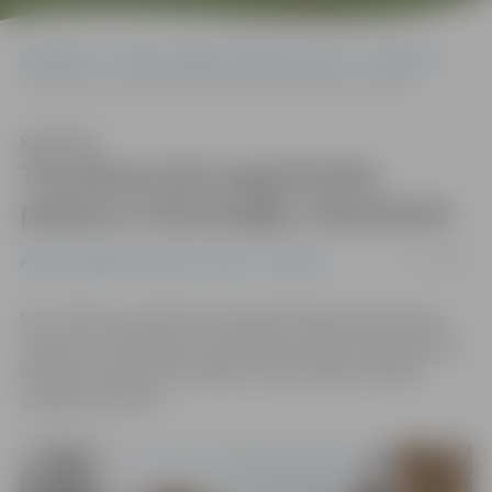
Sākumlapa
Portāla “Jelgavas Vēstnesis” arhīvs
Satiksme
Trīs dienas būs apgrūtināta piekļuve Tehnoloģiju vidusskolai
Klausīties
Trīs dienas būs apgrūtināta
piekļuve Tehnoloģiju vidusskolai
07/11/2018
Portāla “Jelgavas Vēstnesis” arhīvs
Satiksme
No 7. līdz 9. novembrim būs apgrūtināta piebraukšana
Jelgavas Tehnoloģiju vidusskolai, jo Meiju ceļa posmā no
Kazarmes ielas līdz Zvejnieku ielai būvdarbu laikā ir
aizliegta satiksme.