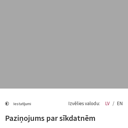
Izvēlies valodu:
LV
EN
Iestatījumi
Paziņojums par sīkdatnēm