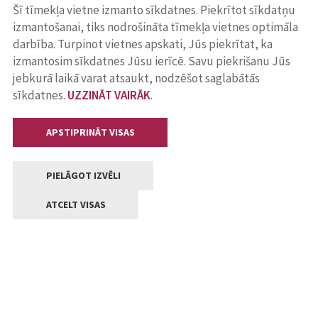
Šī tīmekļa vietne izmanto sīkdatnes. Piekrītot sīkdatņu
izmantošanai, tiks nodrošināta tīmekļa vietnes optimāla
darbība. Turpinot vietnes apskati, Jūs piekrītat, ka
izmantosim sīkdatnes Jūsu ierīcē. Savu piekrišanu Jūs
jebkurā laikā varat atsaukt, nodzēšot saglabātās
sīkdatnes.
UZZINĀT VAIRĀK
.
APSTIPRINĀT VISAS
PIELĀGOT IZVĒLI
ATCELT VISAS