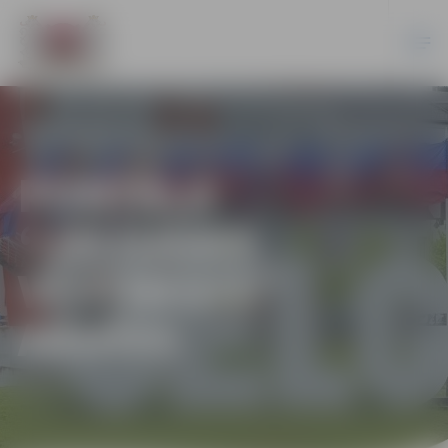
PORTĀLA
“JELGAVAS
VĒSTNESIS”
ARHĪVS