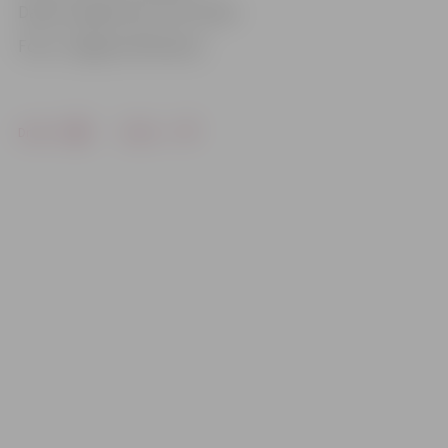
Darbus objektā veic SIA «Kulk».
Foto: «Jelgavas Vēstnesis»
Drukāt
Dalīties