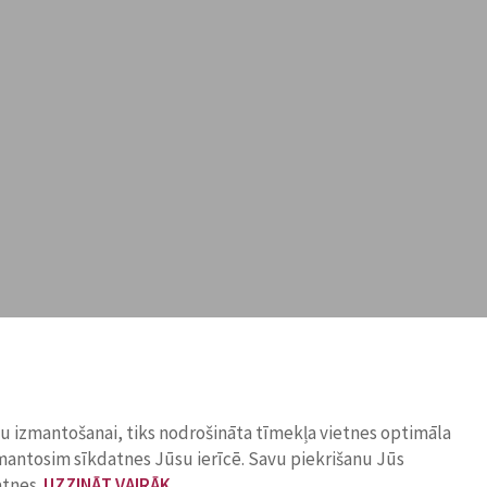
ņu izmantošanai, tiks nodrošināta tīmekļa vietnes optimāla
zmantosim sīkdatnes Jūsu ierīcē. Savu piekrišanu Jūs
atnes.
UZZINĀT VAIRĀK
.