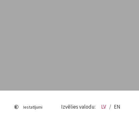
Izvēlies valodu:
LV
EN
Iestatījumi