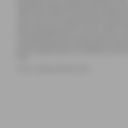
gatavošanos Eiropas čempionāta kvalifikācijas turnīra
Jelgavniekiem iespēja novērtēt sieviešu volejbola iz
būs 15. augustā, kad mūsu pilsētā notiks pirmā atlases
spēle starp Latvijas un Spānijas komandu. Augustā not
spēles, nākamā gada sākumā – vēl divas. Lai tiktu uz fi
kas nākamā gada rudenī norisināsies četrās valstīs, n
ierindoties pirmajās divās vietās apakšgrupā. Latvija ir
grupā ar Spānijas, Bosnijas un Hercegovinas, kā arī Ru
izlasi.
Foto: no «Jelgavas Vēstneša» arhīva