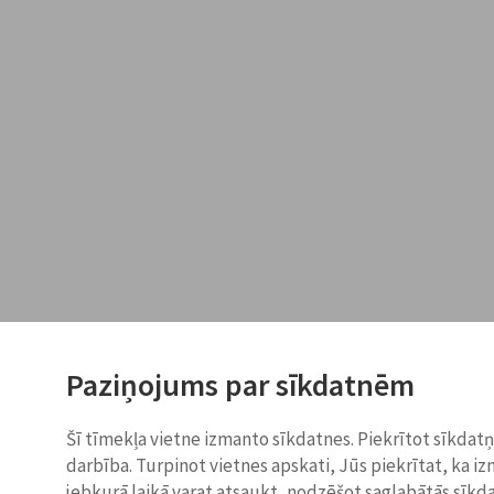
Paziņojums par sīkdatnēm
Šī tīmekļa vietne izmanto sīkdatnes. Piekrītot sīkdat
darbība. Turpinot vietnes apskati, Jūs piekrītat, ka i
jebkurā laikā varat atsaukt, nodzēšot saglabātās sīkd