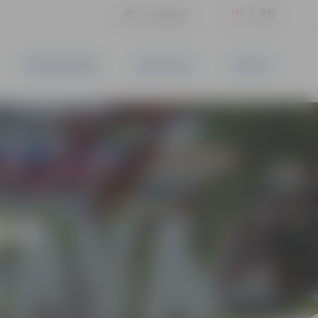
LV
EN
Iestatījumi
UZŅĒMĒJDARBĪBA
PAKALPOJUMI
KONTAKTI
ĪVS