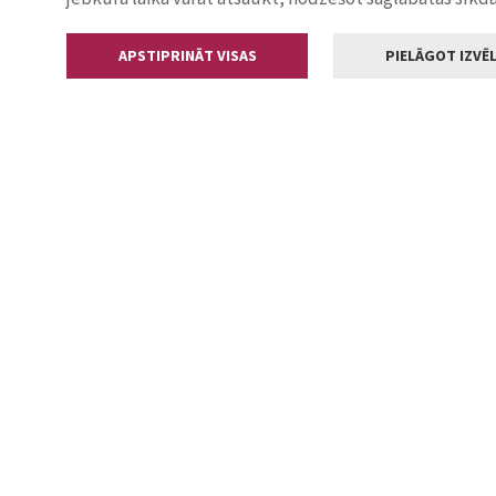
APSTIPRINĀT VISAS
PIELĀGOT IZVĒL
Kontakti
Jelgavas valstp
Lielā iela 11
+371 630055
pasts@jelga