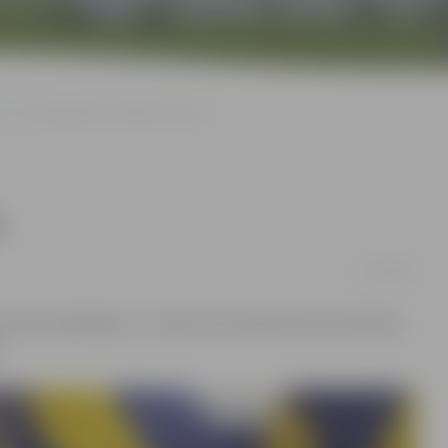
Trīs volejbolistes iekļautas izlasē
ē
12/07/2018
as kluba spēlētājas: 1. tempa uzbrucēja Kristīne Dzierkale,
.