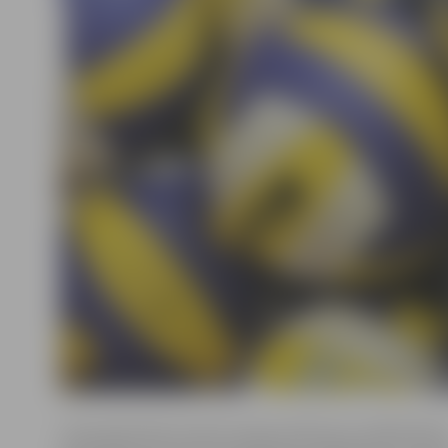
Izlase galvenās treneres Ingunas Minuses vadībā sākus