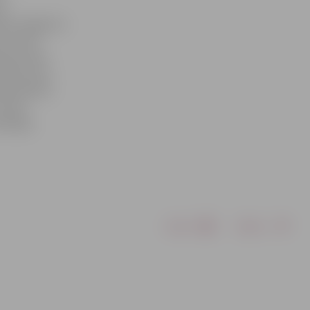
m.
lases sniegumu
 turnīra
iks četras
nālturnīru,
epieciešams
 vienā
mānijas
Drukāt
Dalīties