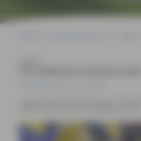
Sākumlapa
Portāla “Jelgavas Vēstnesis” arhīvs
Volejbols
Klausīties
Trīs volejbolistes iekļautas izlas
Portāla “Jelgavas Vēstnesis” arhīvs
Volejbols
Latvijas sieviešu volejbola izlasē iekļautas trīs Jelgav
cēlāja Krista Mihelsone un libero spēlētāja Linda Liniņa