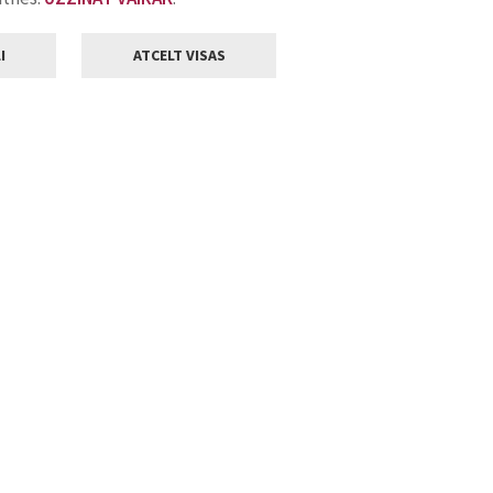
I
ATCELT VISAS
Klientu apkalpošana
ilsētas pašvaldība
Darba laiks
, Jelgava, LV-3001
Pirmdienās
8.00 - 18.00
Otrdienās
8.00 - 17.00
22
Trešdienās
8.00 - 17.00
va.lv
Ceturtdienās
8.00 - 17.00
Piektdienās
8.00 - 14.30