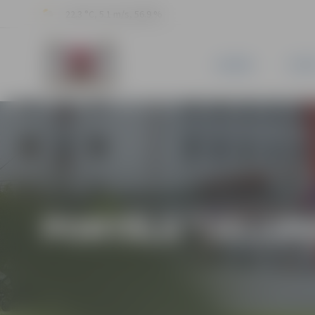
22.3 °C, 5.1 m/s, 56.9 %
JAUNUMI
PILSĒ
PORTĀLA “JELGAV