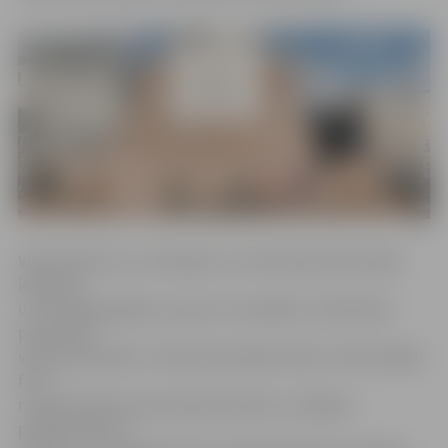
Videostāstā var uzzināt gan to, kā izskatās pieminekļa
iekšpusē
un cik tajā pakāpienu, gan arī, kas jādara, lai Brīvības
pieminekli
varētu apmeklēt. «Katrā pieminekļa stāvā ir izlikti dažādi
foto –
no pieminekļa restaurācijas darbiem, svinīgiem
pasākumiem, ar