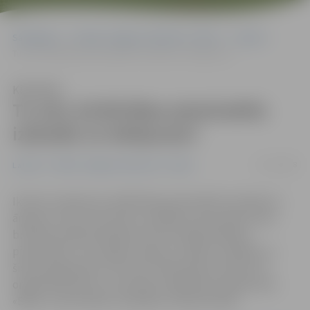
Sākumlapa
Portāla “Jelgavas Vēstnesis” arhīvs
Latvijā
Tu zini, kā Brīvības piemineklis izskatās no iekšpuses?
Klausīties
Tu zini, kā Brīvības piemineklis
izskatās no iekšpuses?
17/11/2018
Latvijā
Portāla “Jelgavas Vēstnesis” arhīvs
Ikviens Latvijā zina, kā Brīvības piemineklis izskatās no
ārpuses, taču vien retais ir redzējis, kas atrodas mūsu
brīvības simbola iekšpusē. Kā var iekļūt Brīvības
piemineklī un cik augstu tajā var uzkāpt? Atbildes uz
šiem jautājumiem var atrast «Mammamuntetiem.lv»
organizētās bērnu un jauniešu izglītības programmas
«Bērnu universitāte» audzēkņu veidotā video.