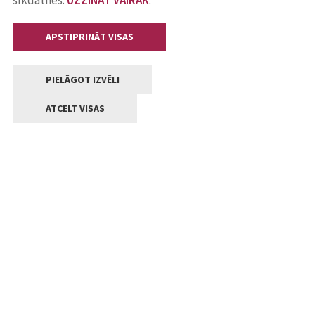
sīkdatnes.
UZZINĀT VAIRĀK
.
APSTIPRINĀT VISAS
PIELĀGOT IZVĒLI
ATCELT VISAS
Kontakti
Jelgavas valstpilsētas pašvaldība
Lielā iela 11, Jelgava, LV-3001
+371 63005522