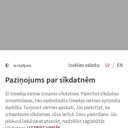
Izvēlies valodu:
LV
EN
Iestatījumi
Paziņojums par sīkdatnēm
Šī tīmekļa vietne izmanto sīkdatnes. Piekrītot sīkdatņu
izmantošanai, tiks nodrošināta tīmekļa vietnes optimāla
darbība. Turpinot vietnes apskati, Jūs piekrītat, ka
izmantosim sīkdatnes Jūsu ierīcē. Savu piekrišanu Jūs
jebkurā laikā varat atsaukt, nodzēšot saglabātās