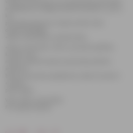
viesiem, kas šeit bijuši. Pie Latvijas Brīvības pieminekļa
nobildējusies arī Anglijas karaliene Elizabete II,» par to,
kas
pieminekļa iekšpusē uzrunāja visvairāk, stāsta
divpadsmitgadīgais
«Bērnu universitātes» audzēknis Klāvs.
«Bērnu universitāte» ir bērnu un jauniešu izglītības
kustība, kuras
mērķis ir atraktīvā veidā ar profesionāļu palīdzību
iedvesmot
bērnus un jauniešus pašizglītoties, tāpēc tās sauklis ir
«Gudrība
pielīp viegli!».
Video: «Bērnu universitāte»
Foto: Agnese Gabrāne
Drukāt
Dalīties