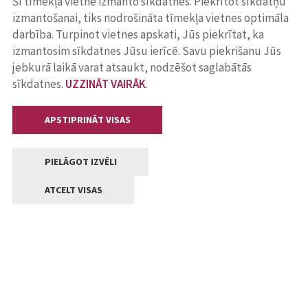
Šī tīmekļa vietne izmanto sīkdatnes. Piekrītot sīkdatņu
izmantošanai, tiks nodrošināta tīmekļa vietnes optimāla
darbība. Turpinot vietnes apskati, Jūs piekrītat, ka
izmantosim sīkdatnes Jūsu ierīcē. Savu piekrišanu Jūs
jebkurā laikā varat atsaukt, nodzēšot saglabātās
sīkdatnes.
UZZINĀT VAIRĀK
.
APSTIPRINĀT VISAS
PIELĀGOT IZVĒLI
ATCELT VISAS