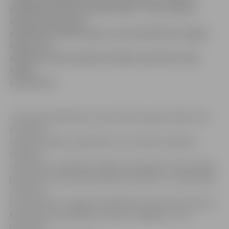
poliklīnikas ēkas mansarda stāvs – līdz ar jumta
seguma maiņu tajā
paredzēts izbūvēt logus, kas turpmāk ļautu apgūt
telpas, kas
apmēram desmit gadus drošības apsvērumu dēļ
netika
izmantotas.
«Savulaik poliklīnikas mansarda stāvs galvenokārt tika
izmantots
saimnieciskajām vajadzībām, taču telpas neatbilda
drošības
standartiem, tādēļ tika slēgtas. Pēc gandrīz desmit gadu
pārtraukuma tās atkal paredzēts apdzīvot,» stāsta Anija
Jefimova,
kuras pārziņā ir Jelgavas poliklīnikas saimniecisko darbu
kārtošana. Viņa atklāj, ka ar laiku, iespējams, uz to
pārcelsies