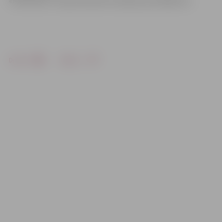
«Konstance». Kopumā darbi izmaksās ap 30 000 latu.
Drukāt
Dalīties