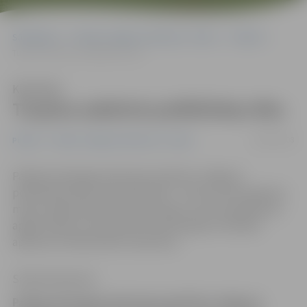
Sākumlapa
Portāla “Jelgavas Vēstnesis” arhīvs
Pilsētā
Turpina sakārtot poliklīnikas ēku
Klausīties
Turpina sakārtot poliklīnikas ēku
08/09/2008
Pilsētā
Portāla “Jelgavas Vēstnesis” arhīvs
Pašlaik vērienīgas pārmaiņas piedzīvo Jelgavas
poliklīnikas ēkas mansarda stāvs – līdz ar jumta seguma
maiņu tajā paredzēts izbūvēt logus, kas turpmāk ļautu
apgūt telpas, kas apmēram desmit gadus drošības
apsvērumu dēļ netika izmantotas.
Sintija Čepanone
Pašlaik vērienīgas pārmaiņas piedzīvo Jelgavas