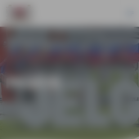
PILSĒTĀ