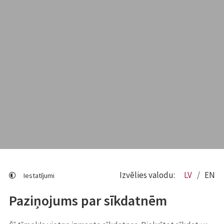
Izvēlies valodu:
LV
EN
Iestatījumi
Paziņojums par sīkdatnēm