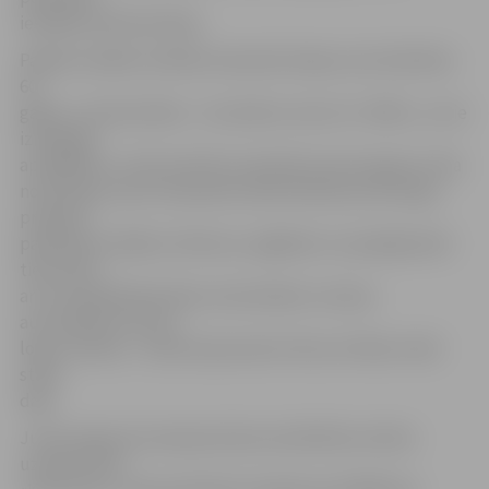
iestādes administrācija.
Pašlaik vairākas nelielās mansarda telpas, kas izbūvētas
60.
gados, ir demontētas – šos darbus veica I/U «EMK», un tie
izmaksāja
ap 3000 latu. «Drīzumā tiks nomainīts jumta segums, ēka
nosiltināta, kā arī mansarda stāvā izbūvēti jumta logi,»
projektā
paredzēto atklāj A.Jefimova, atgādinot, ka pakāpeniski
tiek veikti
arī citi poliklīnikas ēkas remontdarbi, tostarp
automātisko durvju,
logu nomaiņa – nesen pie jauniem tikusi arī ēkas trešā
stāva
daļa.
Jumta seguma nomaiņa konkursa kārtībā uzticēta
uzņēmumam